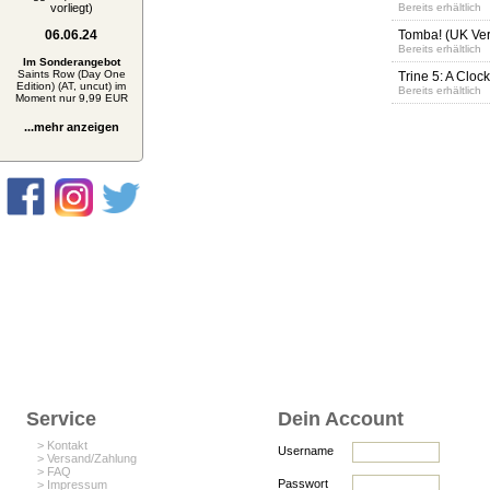
vorliegt)
Bereits erhältlich
06.06.24
Tomba! (UK Ver
Bereits erhältlich
Im Sonderangebot
Saints Row (Day One
Trine 5: A Clo
Edition) (AT, uncut) im
Bereits erhältlich
Moment nur 9,99 EUR
...mehr anzeigen
Service
Dein Account
> Kontakt
Username
> Versand/Zahlung
> FAQ
Passwort
> Impressum