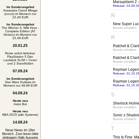
Marsupilami 2 
Release: 03.09.2
Im Sonderangebot
Assassins Creed Mirage
(uncut) im Moment nur
N
22,49 EUR
New Super Luc
Im Sonderangebot
The Witcher 3: Wild Hunt -
Bereits erhältlich
Complete Edition (AT
Version) im Moment nur
R
22,49 EUR
20.01.25
Ratchet & Clank
Bereits erhältlich
Reste sofort lieferbar:
PlayStation 5 Disc
Ratchet & Clank
Laufwerk SLIM + Cover
Bereits erhältlich
und 2 Standfüßen
Rayman Legend
07.09.24
Release: 01.10.2
Im Sonderangebot
Rayman Legends
Star Wars Outlaws im
Release: 01.10.2
Moment nur 49,99 EUR
04.09.24
S
Heute neu
Sherlock Holme
Astro Bot
Bereits erhältlich
Heute neu
NBA 2K25 (alle Systeme)
Sonic x Shado
Bereits erhältlich
14.08.24
T
Neue News im 18er
Bereich. Zum lesen bitte
This Is Fine: 
einloggen (falls Ausweis