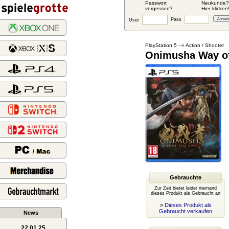
Passwort
Neukunde?
vergessen?
Hier klicken
Pass
User
PlayStation 5
Action / Shooter
--»
Onimusha Way of 
Gebrauchte
Zur Zeit bietet leider niemand
dieses Produkt als Gebraucht an
»
Dieses Produkt als
Gebraucht verkaufen
News
22.01.25