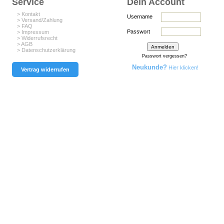
Service
Dein Account
> Kontakt
Username
> Versand/Zahlung
> FAQ
Passwort
> Impressum
> Widerrufsrecht
> AGB
> Datenschutzerklärung
Passwort vergessen?
Neukunde?
Hier klicken!
Vertrag widerrufen