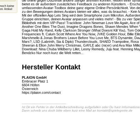
die online gegen Dutzende andere Sänger antreten können. Neben einer dyna
bietet es dir außerdem zusätzliches Feedback zu anderen Künstlern. - Erschaf
 noch keine
umfassenden Avatar-Toolbox deine ganz eigene Online-Persönlichkeit. Von d
m Artikel
zu den Bewegungen deines Avatars bieten wir alles, was du brauchst. - Kein 
Mit der offiziellen App Lets Sing wird dein Smartphone zum Mikrofon. Außerde
Gruppe einrichten, deinen Avatar anpassen und vieles mehr! - Bis zu vier Spiel
Bibliothek mit dem VIP-Pass! Trackliste: John Newman Love Me Again, Ace o
Another One Bites The Dust, Imagine Dragons Bones, Shawn Mendes When 
Gaga Hold My Hand, Kelly Clarkson Stronger (What Doesnt Kill You), Tom Ode
Frequencies ft. Calum Scott Where Are You Now, JVKE Golden Hour, Billie Eili
Marshmello & Jonas Brothers Leave Before You Love Me, BTS Dynamite, Dav
Mars?, LSD (Labrinth, Sia & Diplo) Thunderclouds, SHAED Trampoline, Rosa
Sheeran & Elton John Merry Christmas, GAYLE abc (nicer) und Ava Max Millio
Download: Nina Chuba Wildberry Lillet, Leony Remedy, Juju feat. Henning Ma
Bendzko Nur noch kurz die Welt retten...
Hersteller Kontakt
PLAION GmbH
Embracer Platz 1
6604 Höfen
Österreich
https://plaion.com/contact
-----------------------------------------------
Ist Dir ein Fehler in der Artikelbeschreibung aufgefallen oder Du hast Information
Dann schreib uns doch bitte eben kurz eine Mail an
kontakt@spielegrotte.de