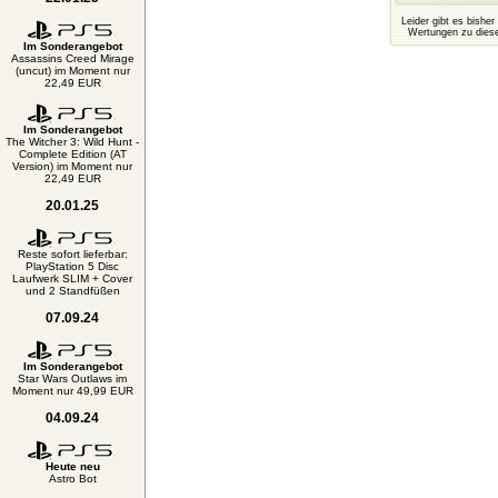
Leider gibt es bisher
Wertungen zu diese
Im Sonderangebot
Assassins Creed Mirage
(uncut) im Moment nur
22,49 EUR
Im Sonderangebot
The Witcher 3: Wild Hunt -
Complete Edition (AT
Version) im Moment nur
22,49 EUR
20.01.25
Reste sofort lieferbar:
PlayStation 5 Disc
Laufwerk SLIM + Cover
und 2 Standfüßen
07.09.24
Im Sonderangebot
Star Wars Outlaws im
Moment nur 49,99 EUR
04.09.24
Heute neu
Astro Bot