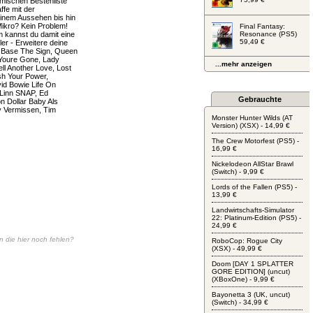
mischen Bestenliste
fe mit der
einem Aussehen bis hin
Mikro? Kein Problem!
Final Fantasy:
m kannst du damit eine
Resonance (PS5)
59,49 €
er - Erweitere deine
f Base The Sign, Queen
Youre Gone, Lady
...mehr anzeigen
ll Another Love, Lost
sh Your Power,
id Bowie Life On
 Linn SNAP, Ed
Gebrauchte
n Dollar Baby Als
y Vermissen, Tim
Monster Hunter Wilds (AT
Version) (XSX) - 14,99 €
The Crew Motorfest (PS5) -
16,99 €
Nickelodeon AllStar Brawl
(Switch) - 9,99 €
Lords of the Fallen (PS5) -
13,99 €
Landwirtschafts-Simulator
22: Platinum-Edition (PS5) -
24,99 €
en die hier noch fehlen?
RoboCop: Rogue City
(XSX) - 49,99 €
Doom [DAY 1 SPLATTER
GORE EDITION] (uncut)
(XBoxOne) - 9,99 €
Bayonetta 3 (UK, uncut)
(Switch) - 34,99 €