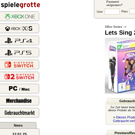
Passwort
vergessen?
Pass
User
XBox Series
--»
Lets Sing 
Gebrauch
Zur Zeit bietet leid
dieses Produkt als G
»
Dieses Produ
Gebraucht ver
News
Previews/Re
22.01.25