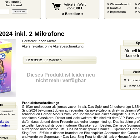
Neukunde?
»
»
Artikel im Wert
Widerrufsrecht
V
Hier klicken!
»
»
von
0,00 €
Kontakt
F
»
»
Impressum
» Bestellen «
2024 inkl. 2 Mikrofone
Hersteller: Koch Media
Sp
Altersfreigabe: ohne Altersbeschränkung
Aktuell 
keine I
Lieferzeit:
1-2 Wochen
Weit
Dieses Produkt ist leider neu
»
nicht mehr verfügbar
Auf die 
»
Reminde
Produktbeschreibung:
te
Größer und besser als jemals zuvor Inhalt: Das Spiel und 2 hochwertige USB-
Sing 2024 bekommst du ein aufregendes Karaoke-Erlebnis direkt in deinem 
er niemand
brandneuen Career-Modus zum Star und wähle aus einer Songliste aus 35 Ch
ebraucht an
absoluten Klassikern. Dieser und viele weitere Hits sind mit dem VIP-Pass ve
kt als
dafür, dass du und deine Freunde aus voller Lunge mitsingt. Das ist deine gr
kaufen
aktuellen Lieblingshits oder moderne Klassiker zum Besten. Die neue Songaus
aufregende und beliebte Titel. Das ist deine große Chance! - Spielmodi: Career
Sing Fest - Erfülle in diesem brandneuen Einzelspieler-Abenteuer des Caree
und werde ein Superstar. - Das Lets Sing Fest ist die ultimative Herausforderun
views