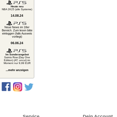
Heute neu
NBA 2K25 (alle Systeme)
14.08.24
Neue News im 18er
Bereich. Zum lesen bitte
einloggen (falls Ausweis
vorliegt)
06.06.24
Im Sonderangebot
Saints Row (Day One
Edition) (AT, uncut) im
Moment nur 9,99 EUR
...mehr anzeigen
Service
Dein Account