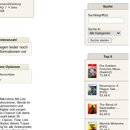
ersand/Zahlung
Suche
/ »
AQ
Jobs
AGB
Suchbegriff(e):
Suche in:
ieleranzahl
liegen leider noch
nformationen vor
Top 5
Fire Emblem
ere Optionen
Fortunes Weav...
(Switch2)
Wunschliste
72,99 €
r
Resonance: A
Plague Tale ...
(PS5)
52,49 €
Mikrofone Mit Lets
Wohnzimmer. Werde im
The Blood of
artstürmern und
Dawnwalker -...
rfügbar und sorgen
(PS5)
oße Chance! Gib deine
64,49 €
wahl bietet 35
, Classic, Feat, Lets
r-Modus deinen Traum
Marvels Wolverine
g für alle Solokünstler,
(PS5)
75,99 €