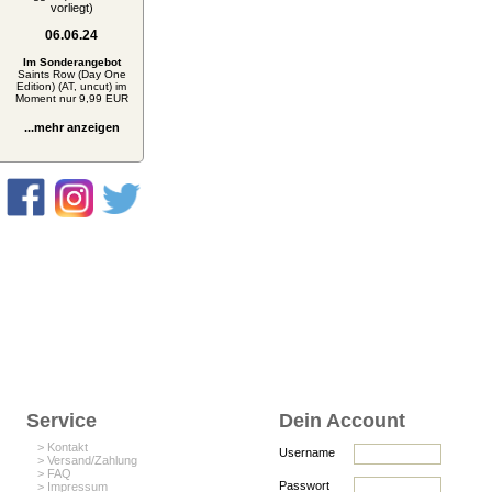
vorliegt)
06.06.24
Im Sonderangebot
Saints Row (Day One
Edition) (AT, uncut) im
Moment nur 9,99 EUR
...mehr anzeigen
Service
Dein Account
> Kontakt
Username
> Versand/Zahlung
> FAQ
Passwort
> Impressum