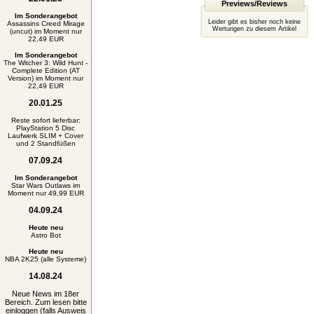
Previews/Reviews
Im Sonderangebot
Leider gibt es bisher noch keine
Assassins Creed Mirage
Wertungen zu diesem Artikel
(uncut) im Moment nur
22,49 EUR
Im Sonderangebot
The Witcher 3: Wild Hunt -
Complete Edition (AT
Version) im Moment nur
22,49 EUR
20.01.25
Reste sofort lieferbar:
PlayStation 5 Disc
Laufwerk SLIM + Cover
und 2 Standfüßen
07.09.24
Im Sonderangebot
Star Wars Outlaws im
Moment nur 49,99 EUR
04.09.24
Heute neu
Astro Bot
Heute neu
NBA 2K25 (alle Systeme)
14.08.24
Neue News im 18er
Bereich. Zum lesen bitte
einloggen (falls Ausweis