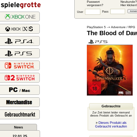
Passwort
Neukunde?
vergessen?
Hier klicken
Pass
User
PlayStation 5
Adventure / RPG
--»
The Blood of Daw
Gebrauchte
Zur Zeit bietet leider niemand
dieses Produkt als Gebraucht an
»
Dieses Produkt als
Gebraucht verkaufen
News
22.01.25