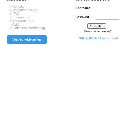
> Kontakt
Username
> Versand/Zahlung
> FAQ
Passwort
> Impressum
> Widerrufsrecht
> AGB
> Datenschutzerklärung
Passwort vergessen?
Neukunde?
Hier klicken!
Vertrag widerrufen