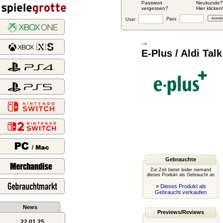
Passwort
Neukunde?
vergessen?
Hier klicken
Pass
User
--»
E-Plus / Aldi Tal
Gebrauchte
Zur Zeit bietet leider niemand
dieses Produkt als Gebraucht an
»
Dieses Produkt als
Gebraucht verkaufen
News
Previews/Reviews
22.01.25