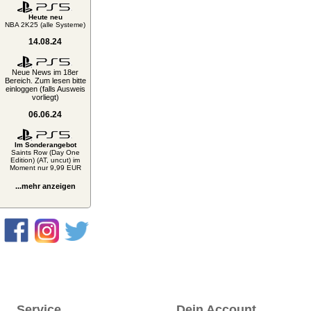
Heute neu
NBA 2K25 (alle Systeme)
14.08.24
Neue News im 18er
Bereich. Zum lesen bitte
einloggen (falls Ausweis
vorliegt)
06.06.24
Im Sonderangebot
Saints Row (Day One
Edition) (AT, uncut) im
Moment nur 9,99 EUR
...mehr anzeigen
Service
Dein Account