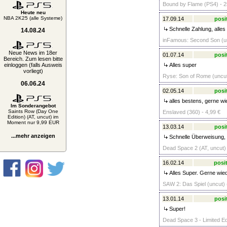
Bound by Flame (PS4) - 2
Heute neu
NBA 2K25 (alle Systeme)
17.09.14
posi
Schnelle Zahlung, alles
14.08.24
inFamous: Second Son (un
Neue News im 18er
01.07.14
posi
Bereich. Zum lesen bitte
einloggen (falls Ausweis
Alles super
vorliegt)
Ryse: Son of Rome (uncut
06.06.24
02.05.14
posi
alles bestens, gerne wie
Im Sonderangebot
Saints Row (Day One
Enslaved (360) - 4,99 €
Edition) (AT, uncut) im
Moment nur 9,99 EUR
13.03.14
posi
...mehr anzeigen
Schnelle Überweisung,
Dead Space 2 (AT, uncut) 
16.02.14
posit
Alles Super. Gerne wie
SAW 2: Das Spiel (uncut) 
13.01.14
posi
Super!
Dead Space 3 - Limited Edi