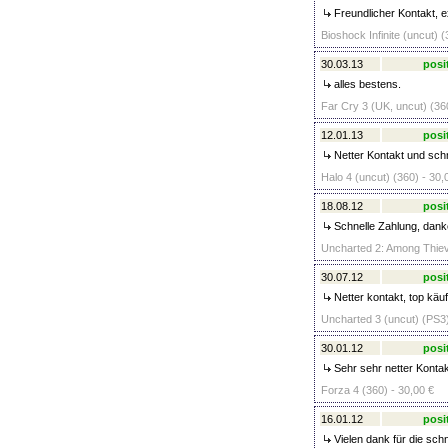
Freundlicher Kontakt, 
Bioshock Infinite (uncut) (
30.03.13
posi
alles bestens.
Far Cry 3 (UK, uncut) (36
12.01.13
posi
Netter Kontakt und sch
Halo 4 (uncut) (360) - 30,
18.08.12
posi
Schnelle Zahlung, dank
Uncharted 2: Among Thiev
30.07.12
posi
Netter kontakt, top käuf
Uncharted 3 (uncut) (PS3)
30.01.12
posi
Sehr sehr netter Konta
Forza 4 (360) - 30,00 €
16.01.12
posi
Vielen dank für die schn