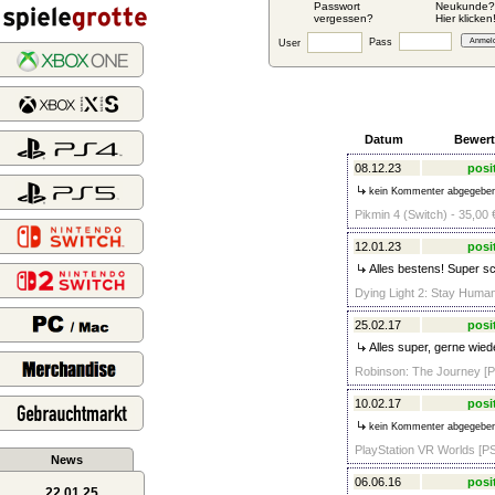
Passwort
Neukunde?
vergessen?
Hier klicken
Pass
User
Datum
Bewer
08.12.23
posi
kein Kommenter abgegebe
Pikmin 4 (Switch) - 35,00 
12.01.23
posi
Alles bestens! Super sc
Dying Light 2: Stay Human
25.02.17
posi
Alles super, gerne wiede
Robinson: The Journey [P
10.02.17
posi
kein Kommenter abgegebe
PlayStation VR Worlds [P
News
06.06.16
posi
22.01.25