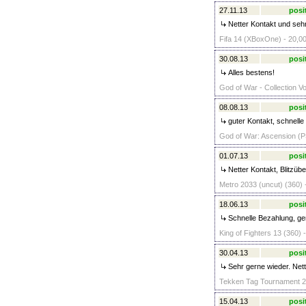
27.11.13
posi
Netter Kontakt und sehr
Fifa 14 (XBoxOne) - 20,00
30.08.13
posi
Alles bestens!
God of War - Collection V
08.08.13
posi
guter Kontakt, schnell
God of War: Ascension (P
01.07.13
posi
Netter Kontakt, Blitzüb
Metro 2033 (uncut) (360) 
18.06.13
posi
Schnelle Bezahlung, ger
King of Fighters 13 (360) 
30.04.13
posi
Sehr gerne wieder. Nett
Tekken Tag Tournament 2 
15.04.13
posi