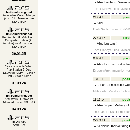
Alles Bestens. Gerne w
Tom Clancys: The Divisio
Im Sonderangebot
Assassins Creed Mirage
21.04.16
posi
(uncut) im Moment nur
22,49 EUR
Supi
Dark Souls 3 (uncut) (PS4
Im Sonderangebot
The Witcher 3: Wild Hunt -
27.03.16
posi
Complete Edition (AT
Version) im Moment nur
Alles bestens!
22,49 EUR
Tom Clancys: The Divisio
20.01.25
03.06.15
posi
Alles bestens und schne
Reste sofort lieferbar:
PlayStation 5 Disc
Dragon Age: Inquisition (
Laufwerk SLIM + Cover
und 2 Standfüßen
13.01.15
posit
07.09.24
super schnelle überwei
Mittelerde: Mordors Schat
Im Sonderangebot
Star Wars Outlaws im
11.11.14
posit
Moment nur 49,99 EUR
Alles Super! Reibungsl
04.09.24
The Last of Us (Remastere
22.09.14
posit
Heute neu
Astro Bot
Schnelle Überweisung,