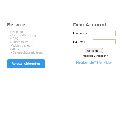
Service
Dein Account
> Kontakt
Username
> Versand/Zahlung
> FAQ
Passwort
> Impressum
> Widerrufsrecht
> AGB
> Datenschutzerklärung
Passwort vergessen?
Neukunde?
Hier klicken!
Vertrag widerrufen