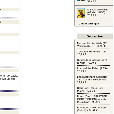
52,49 €
)
Marvels Wolverine
(AT Ver... (PS5)
75,99 €
)
...mehr anzeigen
Gebrauchte
Monster Hunter Wilds (AT
Version) (XSX) - 14,99 €
The Crew Motorfest (PS5) -
16,99 €
Nickelodeon AllStar Brawl
(Switch) - 9,99 €
Lords of the Fallen (PS5) -
13,99 €
icher verpackt
Landwirtschafts-Simulator
mich auf ein
22: Platinum-Edition (PS5) -
24,99 €
RoboCop: Rogue City
(XSX) - 49,99 €
Doom [DAY 1 SPLATTER
GORE EDITION] (uncut)
(XBoxOne) - 9,99 €
Bayonetta 3 (UK, uncut)
(Switch) - 34,99 €