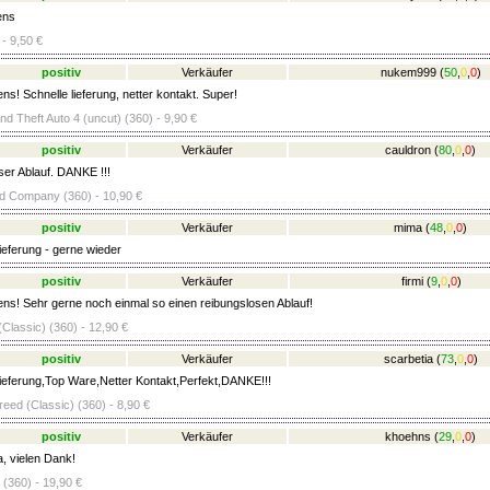
ens
 - 9,50 €
positiv
Verkäufer
nukem999
(
50
,
0
,
0
)
ns! Schnelle lieferung, netter kontakt. Super!
d Theft Auto 4 (uncut) (360) - 9,90 €
positiv
Verkäufer
cauldron
(
80
,
0
,
0
)
er Ablauf. DANKE !!!
Bad Company (360) - 10,90 €
positiv
Verkäufer
mima
(
48
,
0
,
0
)
ieferung - gerne wieder
positiv
Verkäufer
firmi
(
9
,
0
,
0
)
ens! Sehr gerne noch einmal so einen reibungslosen Ablauf!
Classic) (360) - 12,90 €
positiv
Verkäufer
scarbetia
(
73
,
0
,
0
)
ieferung,Top Ware,Netter Kontakt,Perfekt,DANKE!!!
eed (Classic) (360) - 8,90 €
positiv
Verkäufer
khoehns
(
29
,
0
,
0
)
a, vielen Dank!
(360) - 19,90 €