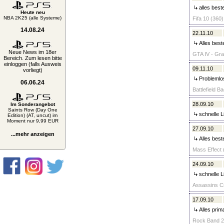
alles best
Heute neu
NBA 2K25 (alle Systeme)
Fifa 10 (360)
14.08.24
22.11.10
Alles beste
Neue News im 18er
GTA IV - Gran
Bereich. Zum lesen bitte
einloggen (falls Ausweis
09.11.10
vorliegt)
Problemlos
06.06.24
Battlefield 
28.09.10
Im Sonderangebot
Saints Row (Day One
schnelle L
Edition) (AT, uncut) im
Moment nur 9,99 EUR
27.09.10
...mehr anzeigen
Alles best
Mass Effect (
24.09.10
schnelle L
Assassins Cr
17.09.10
Alles prim
Rock Band 2 