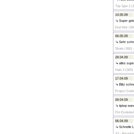
Top Spin 2 (3
14.05.09
Super gela
End War (360
06.05.09
Sehr schne
Skate (360) 
28.04.09
alles super
Halo 3 (360) 
17.04.09
Blitz schn
Project Goth
09.04.09
tiptop war
Pro Evolutio
06.04.09
Schnelle Li
X3 - Reunion