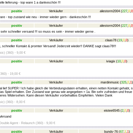
le lieferung - top ware 1 a dankeschön !!!
positiv
Verkäufer
aliestorm2004
(
227
,
0
,
0
e - top zustand wie neu - immer wieder gern - dankeschön !!!
positiv
Verkäufer
aliestorm2004
(
227
,
0
,
0
 sehr schneller versand !!! so muss es sein - immer wieder gerne .
positiv
Verkäufer
claas78
(
19
,
0
,
0
)
, schneller Kontakt & promter Versand! Jederzeit wieder!! DANKE sagt claas78!!!
sic) (360) - 9,00 €
positiv
Verkäufer
iviagix
(
10
,
0
,
0
)
360) - 19,00 €
positiv
Verkäufer
mardinmusic
(
325
,
0
,
1
)
l lief SUPER ! Ich habe gleich die Verbindungsdaten erhalten, einen netten Kontakt gehabt, s
as Spiel erhalten. Der Zustand war genau wie angegeben = 1a. Bin sehr zufrieden und freue 
äteres Widersehen. Kann diesen Verkäufer vorbehaltlos Empfehlen. Vielen Dank
sic) (360) - 8,00 €
positiv
Verkäufer
eistee6545
(
2
,
0
,
0
)
 Versand
 Double Agent - Relaunch (360) - 9,00 €
positiv
Verkäufer
bundy-76
(
67
,
1
,
1
)