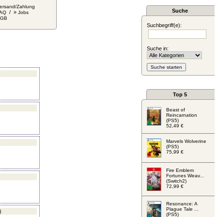
ersand/Zahlung
Suche
/ »
AQ
Jobs
AGB
Suchbegriff(e):
Suche in:
Top 5
Beast of
Reincarnation
(PS5)
52,49 €
Marvels Wolverine
(PS5)
75,99 €
Fire Emblem
Fortunes Weav...
(Switch2)
72,99 €
Resonance: A
Plague Tale ...
)
(PS5)