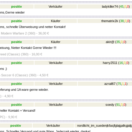
positiv
Verkäufer
ladykiller74
(
45
,
0
,
0
)
ens,Gerne wieder
positiv
Käufer
thematrix2k
(
38
,
0
,
0
)
ens, schnelle Überweisung und netter Kontakt!
- Modern Warfare 2 (360) - 36,00 €
positiv
Käufer
akir@
(
35
,
0
,
0
)
eisung, Netter Kontakt Gerne Wieder !!!
eed (Classic) (360) - 16,00 €
positiv
Verkäufer
harry2511
(
16
,
0
,
0
)
ns ;)
 Soccer 6 (Classic) (360) - 4,50 €
positiv
Verkäufer
azrail67
(
75
,
1
,
1
)
ieferung und 1A ware gerne wieder.
 - 4,90 €
positiv
Verkäufer
soedy
(
91
,
0
,
0
)
eller Kontakt + Versand!
(PC) - 9,90 €
positiv
Verkäufer
nordlicht_im_suedenjkfasjfglajgalkgjal
ens. Schneller Versand und gute Ware. Jederzeit wieder, danke!