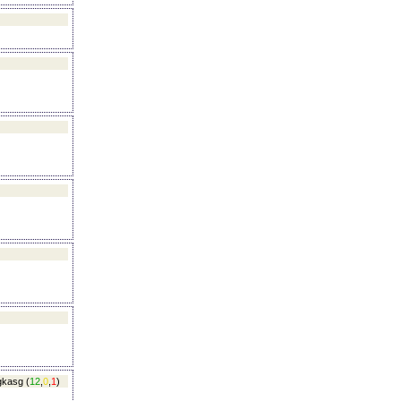
jgkasg
(
12
,
0
,
1
)