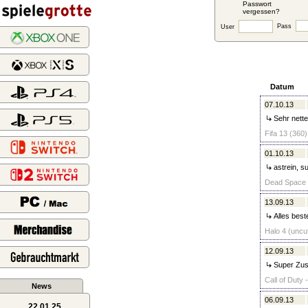
Passwort
vergessen?
Pass
User
Datum
07.10.13
Sehr netter
Fifa 13 (360)
01.10.13
astrein, s
Dead Space (
13.09.13
Alles best
Halo 4 (uncut
12.09.13
Super Zus
Call of Duty 
News
06.09.13
22.01.25