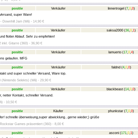
positiv
Verkäufer
linnertrogel
(
7
,
0
,
0
)
Versand, super Ware!
 Downhill Jam (Wii) - 14,90 €
positiv
Verkäufer
saksa2000
(
36
,
0
,
1
)
nd flotter Ablauf. Sehr zu empfehlen!
 inkl. Gitarre (360) - 36,90 €
positiv
Verkäufer
lamuerto
(
17
,
0
,
4
)
ens gelaufen. MFG
positiv
Verkäufer
faldnd
(
4
,
0
,
0
)
takt und super schneller Versand, Ware top.
 (Nintendo Selekts) (Wii) - 29,90 €
positiv
Verkäufer
blackbeast
(
14
,
0
,
0
)
, netter Kontakt, schneller Versand.
i) - 10,50 €
positiv
Käufer
phunkstar
(
7
,
0
,
0
)
fer! schnelle überweisung,super abwicklung...gerne wieder;) grüße
 Rockstar Games präsentiert (360) - 8,00 €
positiv
Käufer
asconi
(
171
,
0
,
1
)