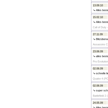
13.09.10
Alles best
15.02.10
Alles best
Call of Duty 
27.11.09
Blitzüberw
Assassins Cr
23.06.09
alles beste
Pro Evolution
02.06.09
schnelle l
Quake 4 (PC)
02.06.09
super schn
Battlefield 2 
24.05.09
Alles best