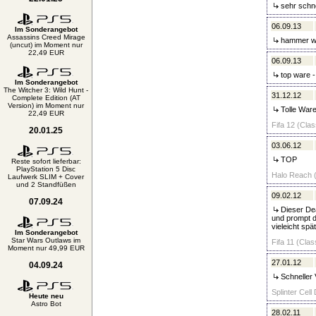
sehr schnel
06.09.13
Im Sonderangebot
Assassins Creed Mirage
hammer war
(uncut) im Moment nur
22,49 EUR
06.09.13
top ware -
Im Sonderangebot
The Witcher 3: Wild Hunt -
31.12.12
Complete Edition (AT
Version) im Moment nur
Tolle Ware
22,49 EUR
Fifa 12 (Clas
20.01.25
03.06.12
TOP
Reste sofort lieferbar:
PlayStation 5 Disc
Halo Reach (
Laufwerk SLIM + Cover
und 2 Standfüßen
09.02.12
07.09.24
Dieser Dea
und prompt d
vieleicht sp
Im Sonderangebot
Star Wars Outlaws im
Fifa 11 (Clas
Moment nur 49,99 EUR
27.01.12
04.09.24
Schneller
Splinter Cell
Heute neu
Astro Bot
28.02.11