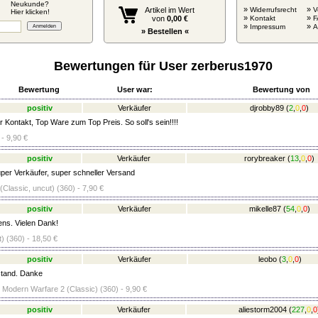
Neukunde?
»
»
Artikel im Wert
Widerrufsrecht
V
Hier klicken!
»
»
von
0,00 €
Kontakt
F
»
»
Impressum
» Bestellen «
Bewertungen für User zerberus1970
Bewertung
User war:
Bewertung von
positiv
Verkäufer
djrobby89
(
2
,
0
,
0
)
 Kontakt, Top Ware zum Top Preis. So soll's sein!!!!
 - 9,90 €
positiv
Verkäufer
rorybreaker
(
13
,
0
,
0
)
uper Verkäufer, super schneller Versand
Classic, uncut) (360) - 7,90 €
positiv
Verkäufer
mikelle87
(
54
,
0
,
0
)
ens. Vielen Dank!
) (360) - 18,50 €
positiv
Verkäufer
leobo
(
3
,
0
,
0
)
tand. Danke
- Modern Warfare 2 (Classic) (360) - 9,90 €
positiv
Verkäufer
aliestorm2004
(
227
,
0
,
0