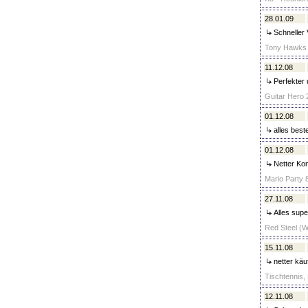
28.01.09
Schneller 
Tony Hawks -
11.12.08
Perfekter u
Guitar Hero 2
01.12.08
alles best
01.12.08
Netter Kon
Mario Party 8
27.11.08
Alles super
Red Steel (Wi
15.11.08
netter käu
Tischtennis,
12.11.08