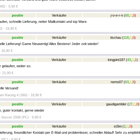
60) - 5,90 €
positiv
Verkäufer
j-o-e-r-n
(
60
,
0
,
0
)
ufen, schnelle Lieferung, netter Mailkontakt und top Ware.
) - 19,90 €
positiv
Verkäufer
tischau
(
118
,
0
,
0
)
lle Lieferung! Game Neuwertig! Alles Bestens! Jeder zeit wieder!
- 16,90 €
positiv
Verkäufer
kingpint187
(
43
,
1
,
1
)
 gelaufen, weiter so.
- 21,90 €
positiv
Verkäufer
nemo07
(
63
,
1
,
5
)
elle Versand!
am Racing 4 (360) - 18,90 €
positiv
Verkäufer
gaudigambler
(
27
,
1
,
0
)
e, guter kontakt, gerne wieder
n Soccer 2008 (PC) - 9,90 €
positiv
Verkäufer
st3ini
(
2
,
0
,
0
)
eferung, freundlicher Kontakt per E-Mail und problemloser, schneller Ablauf! Sehr zu empfehl
 (PC) - 8,90 €