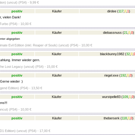
ion) (uncut) (PS4) - 9,99 €
positiv
Käufer
dirdee
(
117
,
0
,
1
)
r, vielen Dank!
urbo (PS4) - 10,00 €
positiv
Käufer
diebassnuss
(
21
,
0
,
0
)
nter abgegeben
timate Evil Edition (inkl. Reaper of Souls) (uncut) (PS4) - 10,00 €
positiv
Käufer
blackbunny1982
(
32
,
0
,
ahlung. Immer wieder gern.
he Lost Legacy (uncut) (PS4) - 15,00 €
positiv
Käufer
riegel.exe
(
192
,
0
,
0
)
 Gerne wieder :)
egend Edition) (PS4) - 13,50 €
positiv
Käufer
wurstpelle83
(
109
,
1
,
0
)
ns!!!
uncut) (PS4) - 10,00 €
positiv
Käufer
theberserk
(
118
,
0
,
0
)
 (D1 Edition) (uncut) (PS4) - 17,00 €