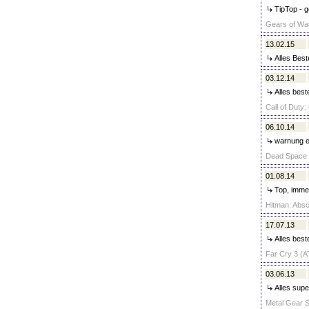
TipTop - g
Gears of War
13.02.15
Alles Best
03.12.14
Alles best
Call of Duty:
06.10.14
warnung er
Dead Space 3 
01.08.14
Top, immer
Hitman: Absol
17.07.13
Alles best
Far Cry 3 (AT
03.06.13
Alles super
Metal Gear So