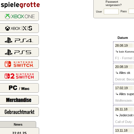
Passwort
vergessen?
Pass
User
Datum
28.08.19
kein Komme
F1 - Formel 
20.08.19
Alles ok
Detroit: Bec
17.02.19
Alles supe
Wolfenstein:
26.11.18
Jederzeit 
Call of Duty
News
13.11.18
22.01.25