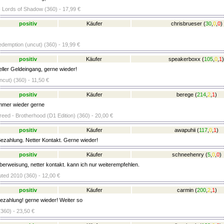
- Lords of Shadow (360) - 17,99 €
positiv
Käufer
chrisbrueser
(
30
,
0
,
0
)
emption (uncut) (360) - 19,99 €
positiv
Käufer
speakerboxx
(
105
,
0
,
1
)
ller Geldeingang, gerne wieder!
cut) (360) - 11,50 €
positiv
Käufer
berege
(
214
,
2
,
1
)
immer wieder gerne
eed - Brotherhood (D1 Edition) (360) - 20,00 €
positiv
Käufer
awapuhii
(
117
,
0
,
1
)
ezahlung. Netter Kontakt. Gerne wieder!
positiv
Käufer
schneehenry
(
5
,
0
,
0
)
berweisung, netter kontakt. kann ich nur weiterempfehlen.
ed 2010 (360) - 12,00 €
positiv
Käufer
carmin
(
200
,
2
,
1
)
ezahlung! gerne wieder! Weiter so
360) - 23,50 €