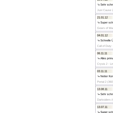
Sehr schne
Just Cause 2
21.01.12
Super schn
Gears of War
04.01.12
Schnelle Ü
Call of Duty:
06.11.11
Alles prim
Crysis 2 - Li
03.11.11
Netter Kon
Portal 2 (360
13.08.11
Sehr schne
Darksiders (C
13.07.11
Super schn