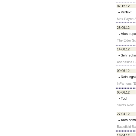
07.12.12
Perfekt!
Max Payne 3 
26.09.12
Alles supe
The Elder Scr
14.08.12
Sehr schne
Assassins Cr
09.06.12
Reibungslo
InFamous (Es
05.06.12
Top!
Saints Row: 
27.04.12
Alles prim
Battlefield 
18.04.12