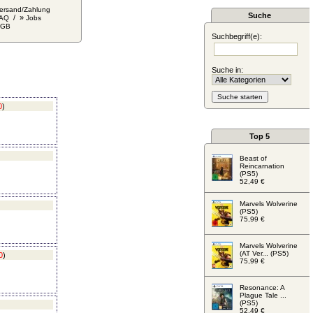
ersand/Zahlung
Suche
/ »
AQ
Jobs
AGB
Suchbegriff(e):
Suche in:
0
)
Top 5
Beast of
Reincarnation
(PS5)
52,49 €
Marvels Wolverine
(PS5)
75,99 €
Marvels Wolverine
(AT Ver... (PS5)
0
)
75,99 €
Resonance: A
Plague Tale ...
(PS5)
52,49 €