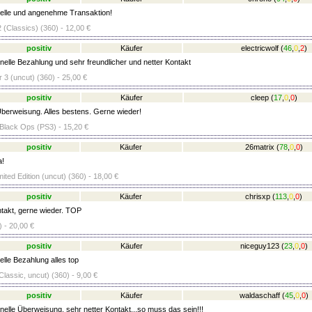
lle und angenehme Transaktion!
 (Classics) (360) - 12,00 €
positiv
Käufer
electricwolf
(
46
,
0
,
2
)
elle Bezahlung und sehr freundlicher und netter Kontakt
 3 (uncut) (360) - 25,00 €
positiv
Käufer
cleep
(
17
,
0
,
0
)
berweisung. Alles bestens. Gerne wieder!
 Black Ops (PS3) - 15,20 €
positiv
Käufer
26matrix
(
78
,
0
,
0
)
a!
mited Edition (uncut) (360) - 18,00 €
positiv
Käufer
chrisxp
(
113
,
0
,
0
)
takt, gerne wieder. TOP
) - 20,00 €
positiv
Käufer
niceguy123
(
23
,
0
,
0
)
lle Bezahlung alles top
lassic, uncut) (360) - 9,00 €
positiv
Käufer
waldaschaff
(
45
,
0
,
0
)
elle Überweisung, sehr netter Kontakt...so muss das sein!!!