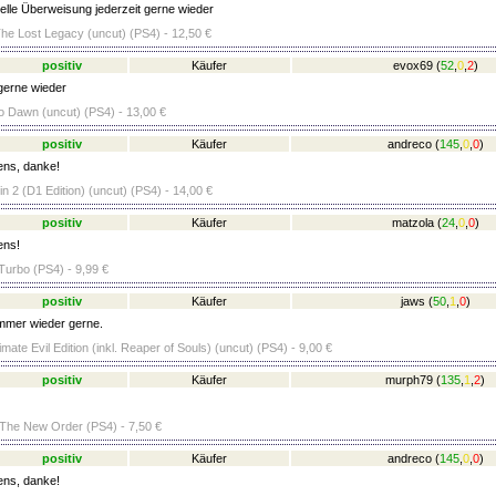
lle Überweisung jederzeit gerne wieder
he Lost Legacy (uncut) (PS4) - 12,50 €
positiv
Käufer
evox69
(
52
,
0
,
2
)
 gerne wieder
o Dawn (uncut) (PS4) - 13,00 €
positiv
Käufer
andreco
(
145
,
0
,
0
)
ens, danke!
in 2 (D1 Edition) (uncut) (PS4) - 14,00 €
positiv
Käufer
matzola
(
24
,
0
,
0
)
ens!
urbo (PS4) - 9,99 €
positiv
Käufer
jaws
(
50
,
1
,
0
)
mmer wieder gerne.
timate Evil Edition (inkl. Reaper of Souls) (uncut) (PS4) - 9,00 €
positiv
Käufer
murph79
(
135
,
1
,
2
)
 The New Order (PS4) - 7,50 €
positiv
Käufer
andreco
(
145
,
0
,
0
)
ens, danke!