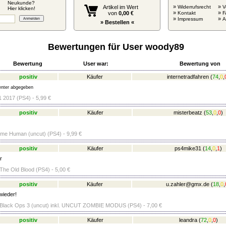
Neukunde?
»
»
Artikel im Wert
Widerrufsrecht
V
Hier klicken!
»
»
von
0,00 €
Kontakt
F
»
»
Impressum
» Bestellen «
Bewertungen für User woody89
Bewertung
User war:
Bewertung von
positiv
Käufer
internetradfahren
(
74
,
0
,
nter abgegeben
1 2017 (PS4) - 5,99 €
positiv
Käufer
misterbeatz
(
53
,
0
,
0
)
ome Human (uncut) (PS4) - 9,99 €
positiv
Käufer
ps4mike31
(
14
,
0
,
1
)
r
 The Old Blood (PS4) - 5,00 €
positiv
Käufer
u.zahler@gmx.de
(
18
,
0
,
wieder!
: Black Ops 3 (uncut) inkl. UNCUT ZOMBIE MODUS (PS4) - 7,00 €
positiv
Käufer
leandra
(
72
,
0
,
0
)