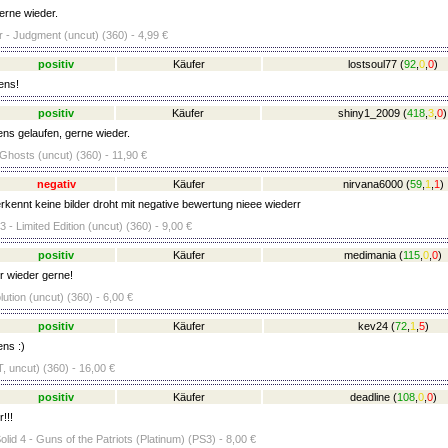
erne wieder.
 - Judgment (uncut) (360) - 4,99 €
positiv
Käufer
lostsoul77
(
92
,
0
,
0
)
ens!
positiv
Käufer
shiny1_2009
(
418
,
3
,
0
)
ens gelaufen, gerne wieder.
 Ghosts (uncut) (360) - 11,90 €
negativ
Käufer
nirvana6000
(
59
,
1
,
1
)
kennt keine bilder droht mit negative bewertung nieee wiederr
- Limited Edition (uncut) (360) - 9,00 €
positiv
Käufer
medimania
(
115
,
0
,
0
)
 wieder gerne!
ution (uncut) (360) - 6,00 €
positiv
Käufer
kev24
(
72
,
1
,
5
)
ens :)
, uncut) (360) - 16,00 €
positiv
Käufer
deadline
(
108
,
0
,
0
)
!!!
lid 4 - Guns of the Patriots (Platinum) (PS3) - 8,00 €