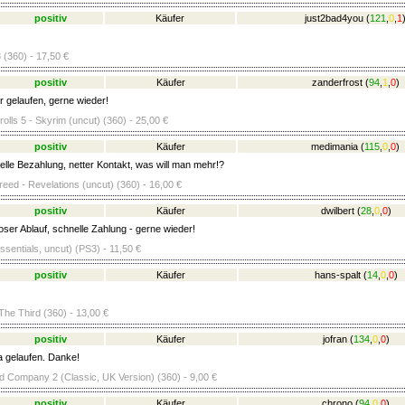
positiv
Käufer
just2bad4you
(
121
,
0
,
1
(360) - 17,50 €
positiv
Käufer
zanderfrost
(
94
,
1
,
0
)
r gelaufen, gerne wieder!
olls 5 - Skyrim (uncut) (360) - 25,00 €
positiv
Käufer
medimania
(
115
,
0
,
0
)
lle Bezahlung, netter Kontakt, was will man mehr!?
eed - Revelations (uncut) (360) - 16,00 €
positiv
Käufer
dwilbert
(
28
,
0
,
0
)
ser Ablauf, schnelle Zahlung - gerne wieder!
sentials, uncut) (PS3) - 11,50 €
positiv
Käufer
hans-spalt
(
14
,
0
,
0
)
The Third (360) - 13,00 €
positiv
Käufer
jofran
(
134
,
0
,
0
)
a gelaufen. Danke!
Bad Company 2 (Classic, UK Version) (360) - 9,00 €
positiv
Käufer
chrono
(
94
,
0
,
0
)