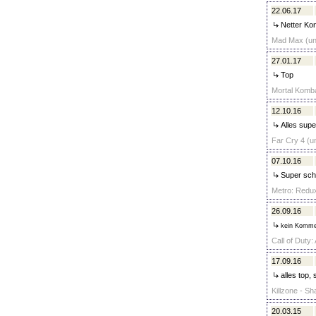
22.06.17
Netter Kon
Mad Max (unc
27.01.17
Top
Mortal Kombat
12.10.16
Alles supe
Far Cry 4 (u
07.10.16
Super schn
Metro: Redux
26.09.16
kein Komme
Call of Duty
17.09.16
alles top, 
Killzone - Sh
20.03.15