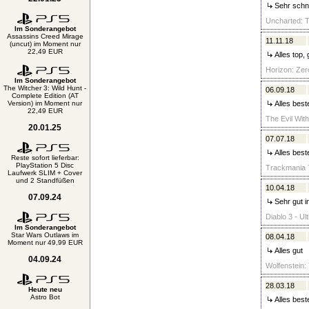
Sehr schne
Uncharted: T
Im Sonderangebot
Assassins Creed Mirage
11.11.18
(uncut) im Moment nur
22,49 EUR
Alles top,
Horizon: Zer
Im Sonderangebot
The Witcher 3: Wild Hunt -
06.09.18
Complete Edition (AT
Version) im Moment nur
Alles best
22,49 EUR
The Evil With
20.01.25
07.07.18
Alles best
Reste sofort lieferbar:
PlayStation 5 Disc
Trackmania T
Laufwerk SLIM + Cover
und 2 Standfüßen
10.04.18
07.09.24
Sehr gut i
Diablo 3 - Ul
Im Sonderangebot
Star Wars Outlaws im
08.04.18
Moment nur 49,99 EUR
Alles gut
04.09.24
Wolfenstein:
28.03.18
Heute neu
Astro Bot
Alles best