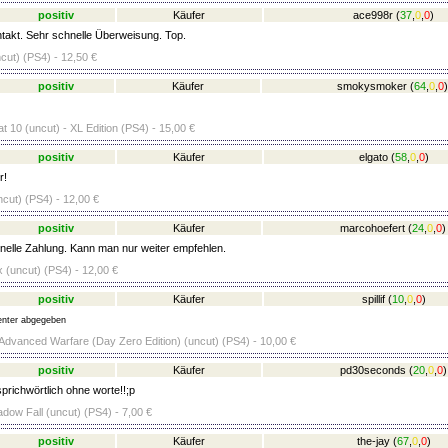
positiv
Käufer
ace998r
(
37
,
0
,
0
)
takt. Sehr schnelle Überweisung. Top.
ut) (PS4) - 12,50 €
positiv
Käufer
smokysmoker
(
64
,
0
,
0
)
 10 (uncut) - XL Edition (PS4) - 15,00 €
positiv
Käufer
elgato
(
58
,
0
,
0
)
r!
ncut) (PS4) - 12,00 €
positiv
Käufer
marcohoefert
(
24
,
0
,
0
)
elle Zahlung. Kann man nur weiter empfehlen.
 (uncut) (PS4) - 12,00 €
positiv
Käufer
spillif
(
10
,
0
,
0
)
nter abgegeben
: Advanced Warfare (Day Zero Edition) (uncut) (PS4) - 10,00 €
positiv
Käufer
pd30seconds
(
20
,
0
,
0
)
sprichwörtlich ohne worte!!;p
adow Fall (uncut) (PS4) - 7,00 €
positiv
Käufer
the-jay
(
67
,
0
,
0
)