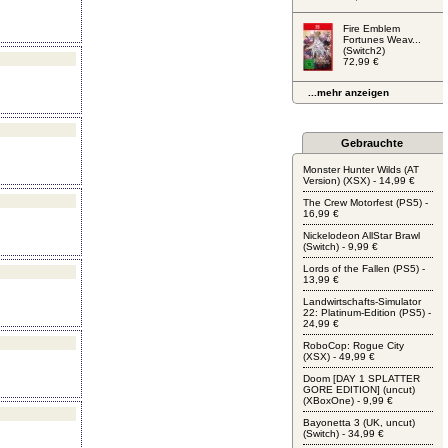
Fire Emblem
Fortunes Weav...
(Switch2)
72,99 €
...mehr anzeigen
Gebrauchte
Monster Hunter Wilds (AT
Version) (XSX) - 14,99 €
The Crew Motorfest (PS5) -
16,99 €
Nickelodeon AllStar Brawl
(Switch) - 9,99 €
Lords of the Fallen (PS5) -
13,99 €
Landwirtschafts-Simulator
22: Platinum-Edition (PS5) -
24,99 €
RoboCop: Rogue City
(XSX) - 49,99 €
Doom [DAY 1 SPLATTER
GORE EDITION] (uncut)
(XBoxOne) - 9,99 €
Bayonetta 3 (UK, uncut)
(Switch) - 34,99 €