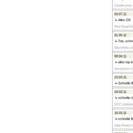
Castlevania 
03.07.11
Alles OK
Red Dead Red
01.05.11
Top, schne
Bayonetta (un
08.04.11
alles top 
Assassins Cr
23.03.11
Schnelle B
18.03.11
schnelle ü
UFC Undisput
16.03.11
schnelle B
Halo Reach (