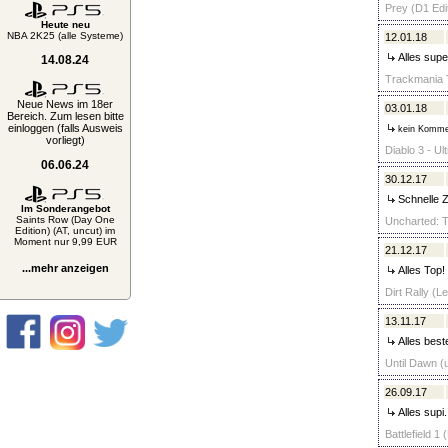
Prey (D1 Edit
Heute neu
NBA 2K25 (alle Systeme)
12.01.18
Alles supe
14.08.24
Trackmania T
Neue News im 18er
03.01.18
Bereich. Zum lesen bitte
einloggen (falls Ausweis
kein Komme
vorliegt)
Diablo 3 - Ul
06.06.24
30.12.17
Schnelle Z
Im Sonderangebot
Saints Row (Day One
Uncharted: T
Edition) (AT, uncut) im
Moment nur 9,99 EUR
21.12.17
...mehr anzeigen
Alles Top!
Dirt Rally (L
13.11.17
Alles beste
Until Dawn (
26.09.17
Alles supi.
Battlefield 1