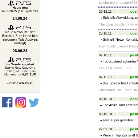
Uncharted 3 (uncut) (PS3)
Heute neu
NBA 2K25 (alle Systeme)
26.12.11
posi
Schnelle Abwicklung, to
14.08.24
The Elder Scrolls 5 - Skyr
Neue News im 18er
25.10.11
posi
Bereich. Zum lesen bitte
einloggen (falls Ausweis
Schnell. Netter Kontak
vorliegt)
Dark Souls (Limited Editio
06.06.24
07.10.11
posit
Top Zustand,schneller V
Im Sonderangebot
Saints Row (Day One
Fifa 12 (Classic) (360) - 3
Edition) (AT, uncut) im
Moment nur 9,99 EUR
07.11.10
posit
...mehr anzeigen
das Spiel schnell erhalt
Star Wars: The Force Unl
06.10.10
posi
Top Artikel und sehr fre
05.10.10
posit
alles super gelaufen !!
27.09.10
posit
Ware in Top Zustand! G