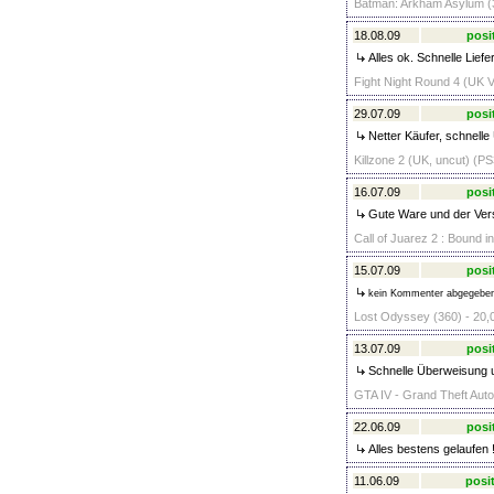
Batman: Arkham Asylum (3
18.08.09
posi
Alles ok. Schnelle Lief
Fight Night Round 4 (UK V
29.07.09
posi
Netter Käufer, schnelle
Killzone 2 (UK, uncut) (PS
16.07.09
posi
Gute Ware und der Vers
Call of Juarez 2 : Bound i
15.07.09
posi
kein Kommenter abgegebe
Lost Odyssey (360) - 20,
13.07.09
posi
Schnelle Überweisung u
GTA IV - Grand Theft Auto 
22.06.09
posi
Alles bestens gelaufen 
11.06.09
posit