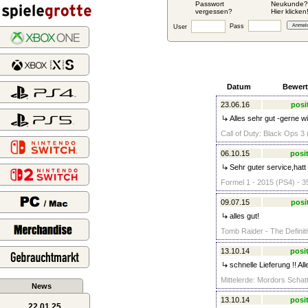
Passwort
Neukunde?
vergessen?
Hier klicken
Pass
User
Datum
Bewer
23.06.16
posi
Alles sehr gut -gerne wi
Call of Duty: Black Ops 
06.10.15
posit
Sehr guter service,hatt 
Formel 1 - 2015 (PS4) - 3
09.07.15
posi
alles gut!
Tomb Raider - The Definiti
13.10.14
posit
schnelle Lieferung !! Al
Mittelerde: Mordors Schat
News
13.10.14
posit
22.01.25