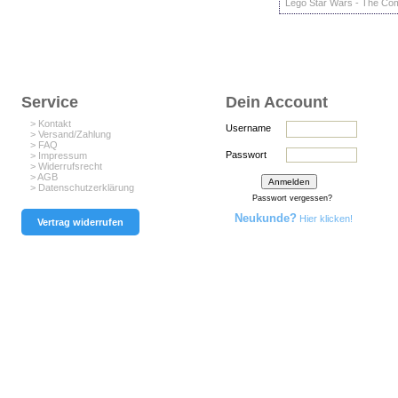
Lego Star Wars - The Com
Service
Dein Account
> Kontakt
Username
> Versand/Zahlung
> FAQ
Passwort
> Impressum
> Widerrufsrecht
> AGB
> Datenschutzerklärung
Passwort vergessen?
Neukunde?
Hier klicken!
Vertrag widerrufen