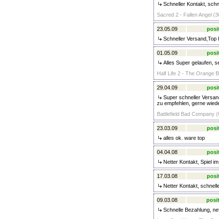
Schneller Kontakt, schn
Sacred 2 - Fallen Angel (3
23.05.09
posi
Schneller Versand,Top 
01.05.09
posi
Alles Super gelaufen, s
Half Life 2 - The Orange B
29.04.09
posi
Super schneller Versand
zu empfehlen, gerne wiede
Battlefield Bad Company (
23.03.09
posi
alles ok. ware top
04.04.08
posi
Netter Kontakt, Spiel im
17.03.08
posi
Netter Kontakt, schnell
09.03.08
posit
Schnelle Bezahlung, net