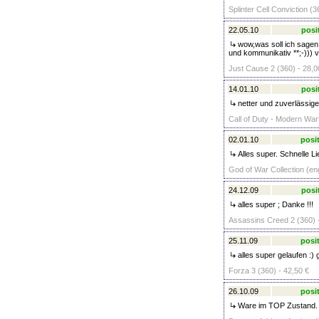
Splinter Cell Conviction (3
22.05.10
posi
wow,was soll ich sagen, 
und kommunikativ **;-))) v
Just Cause 2 (360) - 28,0
14.01.10
posi
netter und zuverlässiger
Call of Duty - Modern Warf
02.01.10
posit
Alles super. Schnelle L
God of War Collection (en
24.12.09
posi
alles super ; Danke !!!
Assassins Creed 2 (360) 
25.11.09
posit
alles super gelaufen :)
Forza 3 (360) - 42,50 €
26.10.09
posit
Ware im TOP Zustand. Un