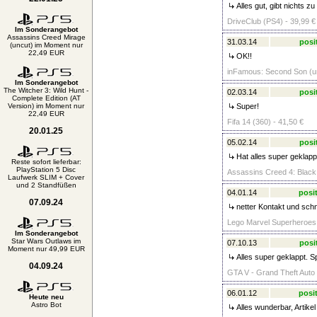
Alles gut, gibt nichts z
DriveClub (PS4) - 39,99 €
Im Sonderangebot
Assassins Creed Mirage
31.03.14
posi
(uncut) im Moment nur
22,49 EUR
OK!!
inFamous: Second Son (un
Im Sonderangebot
The Witcher 3: Wild Hunt -
02.03.14
posi
Complete Edition (AT
Version) im Moment nur
Super!
22,49 EUR
Fifa 14 (360) - 41,50 €
20.01.25
05.02.14
posi
Hat alles super geklap
Reste sofort lieferbar:
PlayStation 5 Disc
Assassins Creed 4: Black 
Laufwerk SLIM + Cover
und 2 Standfüßen
04.01.14
posit
07.09.24
netter Kontakt und schn
Lego Marvel Superheroes 
Im Sonderangebot
Star Wars Outlaws im
07.10.13
posi
Moment nur 49,99 EUR
Alles super geklappt. Sp
04.09.24
GTA V - Grand Theft Auto 
06.01.12
posit
Heute neu
Astro Bot
Alles wunderbar, Artike