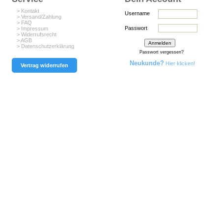
> Kontakt
Username
> Versand/Zahlung
> FAQ
Passwort
> Impressum
> Widerrufsrecht
> AGB
> Datenschutzerklärung
Passwort vergessen?
Neukunde?
Hier klicken!
Vertrag widerrufen