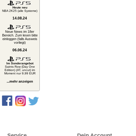
Heute neu
NBA 2K25 (alle Systeme)
14.08.24
Neue News im 18er
Bereich. Zum lesen bitte
einloggen (falls Ausweis
vorliegt)
06.06.24
Im Sonderangebot
Saints Row (Day One
Edition) (AT, uncut) im
Moment nur 9,99 EUR
...mehr anzeigen
Service
Dein Account