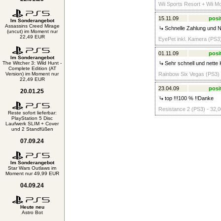
Wii Sports Resort + Wii Mo
15.11.09
posi
Im Sonderangebot
Assassins Creed Mirage
Schnelle Zahlung und Ne
(uncut) im Moment nur
22,49 EUR
EyePet inkl. Kamera (PS3)
01.11.09
posi
Im Sonderangebot
The Witcher 3: Wild Hunt -
Sehr schnell und nette 
Complete Edition (AT
Version) im Moment nur
Rainbow Six Vegas (PS3) 
22,49 EUR
23.04.09
posi
20.01.25
top !!!100 % !!Danke
Resistance 2 (PS3) - 32,0
Reste sofort lieferbar:
PlayStation 5 Disc
Laufwerk SLIM + Cover
und 2 Standfüßen
07.09.24
Im Sonderangebot
Star Wars Outlaws im
Moment nur 49,99 EUR
04.09.24
Heute neu
Astro Bot