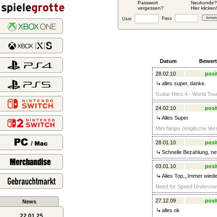
Passwort
Neukunde?
vergessen?
Hier klicken
Pass
User
Datum
Bewer
28.02.10
posi
alles super, danke.
Guitar Hero 4 - World Tour
24.02.10
posi
Alles Super
Mini Ninjas (englische Ver
28.01.10
posi
Schnelle Bezahlung, net
03.01.10
posi
Alles Top,,,Immer wiede
Need for Speed Undercover
27.12.09
posi
News
alles ok
22.01.25