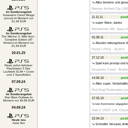
Alles bestens und gena
Batman: Arkham City (360)
Im Sonderangebot
Assassins Creed Mirage
11.11.11
posit
(uncut) im Moment nur
22,49 EUR
super Ware, danke.
Warhammer 40k: Space Mar
Im Sonderangebot
The Witcher 3: Wild Hunt -
01.08.11
posi
Complete Edition (AT
Version) im Moment nur
Absolut reibungsloser A
22,49 EUR
Portal 2 (PS3) - 36,00 €
20.01.25
27.12.10
posi
Spiel kam prompt und is
Reste sofort lieferbar:
PlayStation 5 Disc
Assassins Creed - Brother
Laufwerk SLIM + Cover
und 2 Standfüßen
14.06.10
posi
07.09.24
Alles super. Vorbehaltl
Red Dead Redemption (unc
Im Sonderangebot
Star Wars Outlaws im
27.05.10
posi
Moment nur 49,99 EUR
kein Kommenter abgegebe
04.09.24
Halo 3: ODST (UK, Classic
22.04.10
posit
Heute neu
Astro Bot
Schneller Versand, Arti