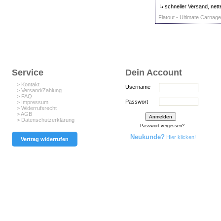
schneller Versand, nett
Flatout - Ultimate Carnage
Service
Dein Account
> Kontakt
Username
> Versand/Zahlung
> FAQ
Passwort
> Impressum
> Widerrufsrecht
> AGB
> Datenschutzerklärung
Passwort vergessen?
Neukunde?
Hier klicken!
Vertrag widerrufen