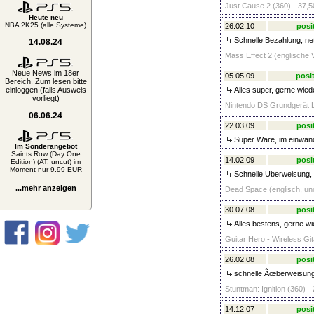
Just Cause 2 (360) - 37,5
Heute neu
NBA 2K25 (alle Systeme)
26.02.10
posi
Schnelle Bezahlung, net
14.08.24
Mass Effect 2 (englische V
Neue News im 18er
05.05.09
posit
Bereich. Zum lesen bitte
einloggen (falls Ausweis
Alles super, gerne wied
vorliegt)
Nintendo DS Grundgerät Li
06.06.24
22.03.09
posi
Super Ware, im einwandf
Im Sonderangebot
Saints Row (Day One
14.02.09
posi
Edition) (AT, uncut) im
Moment nur 9,99 EUR
Schnelle Überweisung, 
...mehr anzeigen
Dead Space (englisch, unc
30.07.08
posi
Alles bestens, gerne wi
Guitar Hero - Wireless Git
26.02.08
posi
schnelle Ãœberweisung,
Stuntman: Ignition (360) -
14.12.07
posi