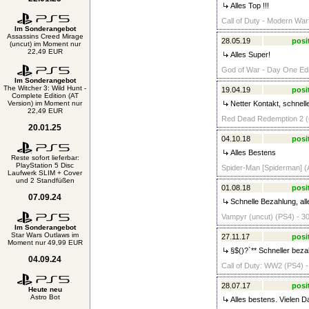
Alles Top !!!
Call of Duty - Modern Warf
Im Sonderangebot
Assassins Creed Mirage
28.05.19
posi
(uncut) im Moment nur
22,49 EUR
Alles Super!
God of War - Day One Edit
Im Sonderangebot
The Witcher 3: Wild Hunt -
19.04.19
posi
Complete Edition (AT
Version) im Moment nur
Netter Kontakt, schnell
22,49 EUR
Red Dead Redemption 2 (u
20.01.25
04.10.18
posi
Alles Bestens
Reste sofort lieferbar:
PlayStation 5 Disc
Spider-Man [Spiderman] (A
Laufwerk SLIM + Cover
und 2 Standfüßen
01.08.18
posi
07.09.24
Schnelle Bezahlung, all
Vampyr (uncut) (PS4) - 30
Im Sonderangebot
Star Wars Outlaws im
27.11.17
posi
Moment nur 49,99 EUR
§$()?`** Schneller bez
04.09.24
Call of Duty: WW2 (PS4) -
28.07.17
posi
Heute neu
Astro Bot
Alles bestens. Vielen D