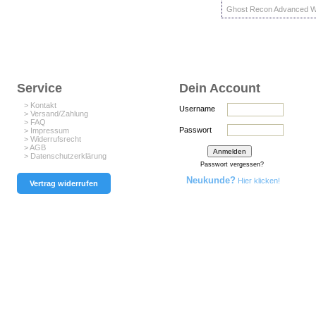
Ghost Recon Advanced War
Service
Dein Account
> Kontakt
Username
> Versand/Zahlung
> FAQ
Passwort
> Impressum
> Widerrufsrecht
> AGB
> Datenschutzerklärung
Passwort vergessen?
Neukunde?
Hier klicken!
Vertrag widerrufen