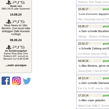
Horizon: Zero Dawn (uncut
Heute neu
NBA 2K25 (alle Systeme)
15.06.17
posi
14.08.24
kein Kommenter abgegebe
Nier: Automata (uncut) (P
Neue News im 18er
23.05.17
posi
Bereich. Zum lesen bitte
einloggen (falls Ausweis
Sehr schnelle Bezahlun
vorliegt)
Vikings - Wolves of Midga
06.06.24
22.02.17
posi
Schnelle Zahlung und B
Im Sonderangebot
Saints Row (Day One
For Honor (uncut) (PS4) -
Edition) (AT, uncut) im
Moment nur 9,99 EUR
04.06.16
posi
...mehr anzeigen
Alles Bestens, gerne wie
Doom [DAY 1 SPLATTER G
18.12.14
posi
Sehr schnelle Überweisu
Far Cry 4 (AT, uncut) (XB
17.10.14
posi
Alles super gelaufen.
Metal Gear Solid V: Grou