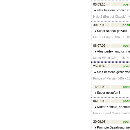
05.03.10
posi
alles bestens. immer sof
Halo 2 (Best of Classic) (
30.07.09
posit
Super schnell gezahlt--
Mirrors Edge (360) - 15,0
06.07.09
posi
Alles perfekt und schnel
Mass Effect (360) - 15,00
25.06.09
posi
alles bestens gerne wi
Prince of Persia (360) - 1
13.01.09
posi
Super gelaufen !
04.01.09
posi
Netter Kontakt, schnelle
Buzz - Sport Quiz (Standa
30.09.08
posi
Prompte Bezahlung, net