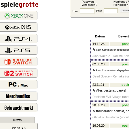
Passwort
Neukunde?
vergessen?
Hier klicken
Pass
User
Datum
Bewer
14.12.25
posi
kein Kommenter abgegebe
Alan Wake 2 - Deluxe Edit
02.03.23
posi
kein Kommenter abgegebe
Dead Space - Remake (unc
23.11.21
posit
Alles bestens, danke!
Resident Evil: Village (un
28.09.20
posi
freundlicher Kontakt, s
Ghost of Tsushima (uncut)
News
16.06.20
posi
22.01.25