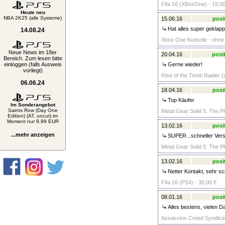
Fifa 16 (XBoxOne) - 19,00
Heute neu
NBA 2K25 (alle Systeme)
15.06.16
posi
Hat alles super geklappt
14.08.24
Xbox One Konsole - ohne 
Neue News im 18er
20.04.16
posit
Bereich. Zum lesen bitte
einloggen (falls Ausweis
Gerne wieder!
vorliegt)
Rise of the Tomb Raider (
06.06.24
18.04.16
posi
Top Käufer
Im Sonderangebot
Saints Row (Day One
Metal Gear Solid 5: The P
Edition) (AT, uncut) im
Moment nur 9,99 EUR
13.02.16
posi
...mehr anzeigen
SUPER...schneller Versa
Metal Gear Solid 5: The P
13.02.16
posi
Netter Kontakt, sehr sc
Fifa 16 (PS4) - 30,00 €
08.01.16
posi
Alles bestens, vielen D
Assassins Creed Syndicate