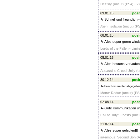
Destiny (uncut) (PS4) - 2
09.01.15
posi
Schnell und freundlich 
Alien: Isolation (uncut) (P
08.01.15
posi
Alles super gerne wiede
Lords of the Fallen - Limit
05.01.15
posi
Alles bestens verlaufen 
Assassins Creed Unity (un
30.12.14
posit
kein Kommenter abgegebe
Metro: Redux (uncut) (PS4
02.08.14
posi
Gute Kommunikation und 
Call of Duty: Ghosts (uncu
31.07.14
posi
Alles super gelaufen!!!
inFamous: Second Son (AT