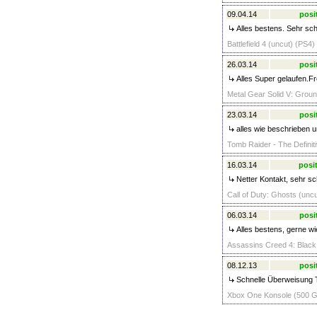
09.04.14
posi
Alles bestens. Sehr sch
Battlefield 4 (uncut) (PS4)
26.03.14
posi
Alles Super gelaufen.Fr
Metal Gear Solid V: Groun
23.03.14
posi
alles wie beschrieben un
Tomb Raider - The Definiti
16.03.14
posit
Netter Kontakt, sehr sc
Call of Duty: Ghosts (uncu
06.03.14
posi
Alles bestens, gerne wi
Assassins Creed 4: Black 
08.12.13
posi
Schnelle Überweisung
Xbox One Konsole (500 G