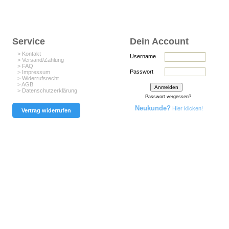
Service
Dein Account
> Kontakt
Username
> Versand/Zahlung
> FAQ
Passwort
> Impressum
> Widerrufsrecht
> AGB
> Datenschutzerklärung
Passwort vergessen?
Neukunde?
Hier klicken!
Vertrag widerrufen