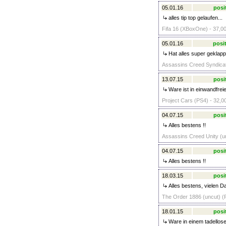
05.01.16
posi
alles tip top gelaufen...
Fifa 16 (XBoxOne) - 37,00
05.01.16
posit
Hat alles super geklapp
Assassins Creed Syndicate
13.07.15
posi
Ware ist in einwandfrei
Project Cars (PS4) - 32,0
04.07.15
posi
Alles bestens !!
Assassins Creed Unity (un
04.07.15
posi
Alles bestens !!
18.03.15
posi
Alles bestens, vielen D
The Order 1886 (uncut) (P
18.01.15
posi
Ware in einem tadellose