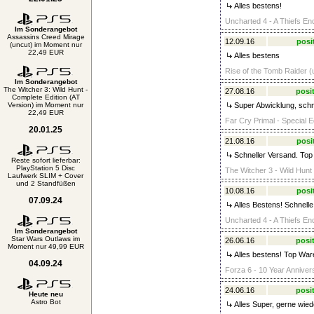
Alles bestens!
Uncharted 4 - A Thiefs En
Im Sonderangebot
Assassins Creed Mirage
12.09.16
posi
(uncut) im Moment nur
22,49 EUR
Alles bestens
Rise of the Tomb Raider (
Im Sonderangebot
The Witcher 3: Wild Hunt -
27.08.16
posit
Complete Edition (AT
Version) im Moment nur
Super Abwicklung, schne
22,49 EUR
Far Cry Primal - Special E
20.01.25
21.08.16
posi
Schneller Versand. Top
Reste sofort lieferbar:
PlayStation 5 Disc
The Witcher 3 - Wild Hunt 
Laufwerk SLIM + Cover
und 2 Standfüßen
10.08.16
posi
07.09.24
Alles Bestens! Schnelle
Uncharted 4 - A Thiefs En
Im Sonderangebot
Star Wars Outlaws im
26.06.16
posit
Moment nur 49,99 EUR
Alles bestens! Top War
04.09.24
Forza 6 - 10 Year Anniver
24.06.16
posit
Heute neu
Astro Bot
Alles Super, gerne wied