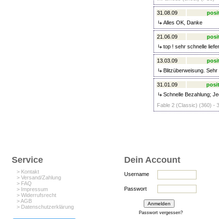
31.08.09
posi
Alles OK, Danke
21.06.09
posi
top ! sehr schnelle lief
13.03.09
posi
Blitzüberweisung. Sehr 
31.01.09
posit
Schnelle Bezahlung; Jed
Fable 2 (Classic) (360) - 
Service
Dein Account
> Kontakt
Username
> Versand/Zahlung
> FAQ
Passwort
> Impressum
> Widerrufsrecht
> AGB
> Datenschutzerklärung
Passwort vergessen?