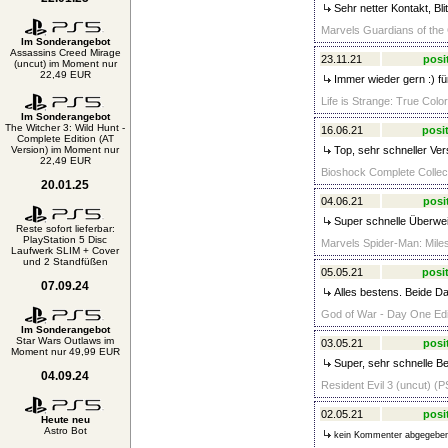
Sehr netter Kontakt, Bl
Marvels Guardians of the 
Im Sonderangebot
Assassins Creed Mirage
23.11.21
posi
(uncut) im Moment nur
22,49 EUR
Immer wieder gern :) fü
Life is Strange: True Colo
Im Sonderangebot
The Witcher 3: Wild Hunt -
16.06.21
posit
Complete Edition (AT
Version) im Moment nur
Top, sehr schneller Ver
22,49 EUR
Bioshock Complete Collect
20.01.25
04.06.21
posi
Super schnelle Überwe
Reste sofort lieferbar:
PlayStation 5 Disc
Marvels Spider-Man: Miles
Laufwerk SLIM + Cover
und 2 Standfüßen
05.05.21
posit
07.09.24
Alles bestens. Beide Da
God of War - Day One Edit
Im Sonderangebot
Star Wars Outlaws im
03.05.21
posi
Moment nur 49,99 EUR
Super, sehr schnelle Be
04.09.24
Resident Evil 3 (uncut) (P
02.05.21
posi
Heute neu
Astro Bot
kein Kommenter abgegebe