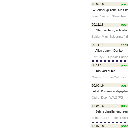
25.02.19
posi
Schnell gezahlt, alles b
Tom Clancys: Ghost Recon
29.11.18
posi
Alles bestens, schnelle
Spider-Man [Spiderman] (
09.11.18
posit
Alles super!! Danke
Far Cry 3 - Classic Editio
08.11.18
posi
Top Verkäufer
Quantic Dream Collection
26.06.18
posi
kein Kommenter abgegebe
Call of Duty: WW2 (PS4) -
12.03.18
posi
Sehr schneller und fre
Tomb Raider - The Definiti
13.02.18
posi