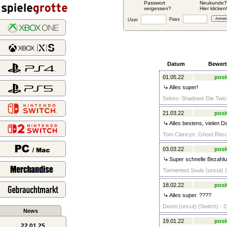
Passwort
Neukunde?
vergessen?
Hier klicken
Pass
User
Datum
Bewer
01.05.22
posi
Alles super!
Sekiro: Shadows Die Twice
21.03.22
posi
Alles bestens, vielen D
Tom Clancys: Ghost Recon 
03.03.22
posi
Super schnelle Bezahlu
Tormented Souls (uncut) (
18.02.22
posi
Alles super. ????
Doom (uncut) (Switch) - 2
News
19.01.22
posi
22.01.25