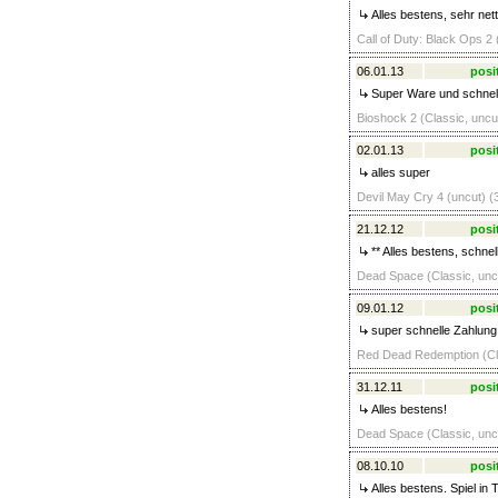
Alles bestens, sehr net
Call of Duty: Black Ops 2 
06.01.13
posi
Super Ware und schnell
Bioshock 2 (Classic, uncut
02.01.13
posi
alles super
Devil May Cry 4 (uncut) (
21.12.12
posi
** Alles bestens, schnel
Dead Space (Classic, uncu
09.01.12
posi
super schnelle Zahlung,
Red Dead Redemption (Cla
31.12.11
posi
Alles bestens!
Dead Space (Classic, uncu
08.10.10
posi
Alles bestens. Spiel in