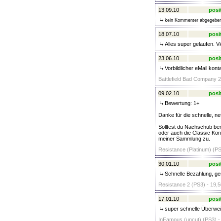
13.09.10
posi
kein Kommenter abgegebe
18.07.10
posi
Alles super gelaufen. V
23.06.10
posi
Vorbildlicher eMail kont
Battlefield Bad Company 2
09.02.10
posi
Bewertung: 1+
Danke für die schnelle, ne
Solltest du Nachschub be
oder auch die Classic Kons
meiner Sammlung zu.
Resistance (Platinum) (PS
30.01.10
posi
Schnelle Bezahlung, ge
Resistance 2 (PS3) - 19,5
17.01.10
posi
super schnelle Überwe
InFamous (uncut) (PS3) -