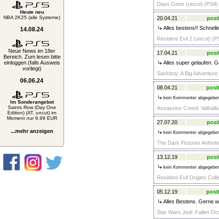
Days Gone (uncut) (PS4) 
Heute neu
NBA 2K25 (alle Systeme)
20.04.21
posi
Alles bestens!! Schnell
14.08.24
Resident Evil 2 (uncut) (P
Neue News im 18er
17.04.21
posi
Bereich. Zum lesen bitte
einloggen (falls Ausweis
Alles super gelaufen. G
vorliegt)
Sackboy: A Big Adventure 
06.06.24
08.04.21
posit
kein Kommenter abgegebe
Im Sonderangebot
Saints Row (Day One
Assassins Creed: Valhalla
Edition) (AT, uncut) im
Moment nur 9,99 EUR
27.07.20
posi
...mehr anzeigen
kein Kommenter abgegebe
The Dark Pictures Antholo
13.12.19
posi
kein Kommenter abgegebe
Resident Evil Origins Coll
05.12.19
posit
Alles Bestens. Gerne wi
Star Wars Jedi: Fallen Ord