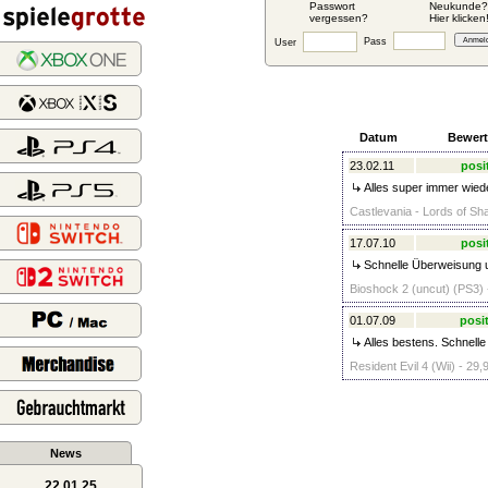
Passwort
Neukunde?
vergessen?
Hier klicken
Pass
User
Datum
Bewer
23.02.11
posi
Alles super immer wied
Castlevania - Lords of Sh
17.07.10
posi
Schnelle Überweisung u
Bioshock 2 (uncut) (PS3) 
01.07.09
posit
Alles bestens. Schnelle 
Resident Evil 4 (Wii) - 29,
News
22.01.25