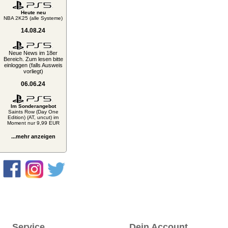
Heute neu
NBA 2K25 (alle Systeme)
14.08.24
Neue News im 18er
Bereich. Zum lesen bitte
einloggen (falls Ausweis
vorliegt)
06.06.24
Im Sonderangebot
Saints Row (Day One
Edition) (AT, uncut) im
Moment nur 9,99 EUR
...mehr anzeigen
Service
Dein Account