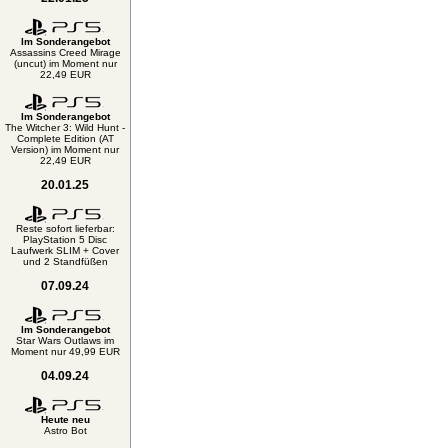
Im Sonderangebot
Assassins Creed Mirage
(uncut) im Moment nur
22,49 EUR
Im Sonderangebot
The Witcher 3: Wild Hunt -
Complete Edition (AT
Version) im Moment nur
22,49 EUR
20.01.25
Reste sofort lieferbar:
PlayStation 5 Disc
Laufwerk SLIM + Cover
und 2 Standfüßen
07.09.24
Im Sonderangebot
Star Wars Outlaws im
Moment nur 49,99 EUR
04.09.24
Heute neu
Astro Bot