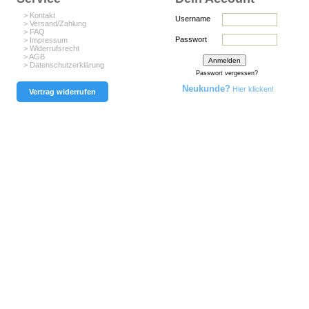
> Kontakt
Username
> Versand/Zahlung
> FAQ
Passwort
> Impressum
> Widerrufsrecht
> AGB
> Datenschutzerklärung
Passwort vergessen?
Neukunde?
Hier klicken!
Vertrag widerrufen