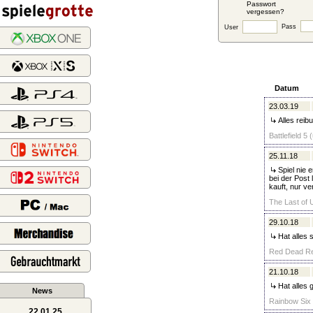
Passwort
vergessen?
Pass
User
Datum
23.03.19
Alles reibu
Battlefield 5
25.11.18
Spiel nie 
bei der Post 
kauft, nur ve
The Last of 
29.10.18
Hat alles 
Red Dead Re
21.10.18
Hat alles 
News
Rainbow Six 
22.01.25