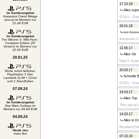
17.10.18
Alles supe
Im Sonderangebot
Assassins Creed Mirage
GTA V - Gran
(uncut) im Moment nur
22,49 EUR
29.01.18
kein Komme
Im Sonderangebot
Assassins Cr
The Witcher 3: Wild Hunt -
Complete Edition (AT
Version) im Moment nur
12.06.17
22,49 EUR
Alles Ok
20.01.25
Halo 5: Guar
20.03.17
Reste sofort lieferbar:
PlayStation 5 Disc
Schnelle B
Laufwerk SLIM + Cover
und 2 Standfüßen
GTA V - Gran
07.09.24
19.03.17
Alles Top
Im Sonderangebot
The Last of 
Star Wars Outlaws im
Moment nur 49,99 EUR
14.03.17
04.09.24
Alles in O
Resident Evil
Heute neu
Astro Bot
07.10.16