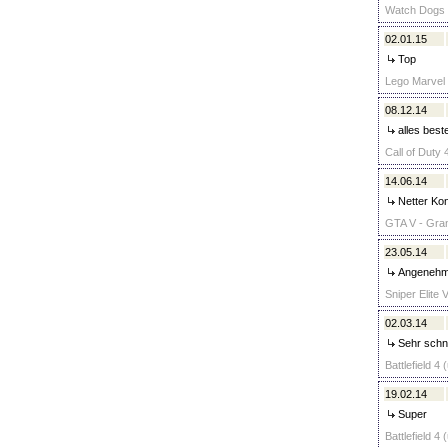
Watch Dogs 
02.01.15
Top
Lego Marvel
08.12.14
alles best
Call of Duty 
14.06.14
Netter Kon
GTA V - Gran
23.05.14
Angenehmer
Sniper Elite 
02.03.14
Sehr schne
Battlefield 4
19.02.14
Super
Battlefield 4