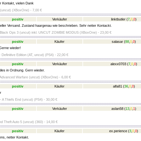
r Kontakt, vielen Dank
(uncut) (XBoxOne) - 7,00 €
positiv
Verkäufer
linktbutler
(
7
,
0
,
0
)
ller Versand. Zustand haargenau wie beschrieben. Sehr netter Kontackt.
y: Black Ops 3 (uncut) inkl. UNCUT ZOMBIE MODUS (XBoxOne) - 23,00 €
positiv
Käufer
salasar
(
88
,
0
,
0
)
 Gerne wieder!
 Definitive Edition (AT, uncut) (PS4) - 22,00 €
positiv
Verkäufer
alexx0703
(
7
,
0
,
0
)
lles in Ordnung. Gern wieder.
: Advanced Warfare (uncut) (XBoxOne) - 6,00 €
positiv
Käufer
alfa81
(
36
,
0
,
0
)
r
- A Thiefs End (uncut) (PS4) - 30,00 €
positiv
Verkäufer
aslan58
(
13
,
0
,
1
)
d Theft Auto 5 (uncut) (360) - 14,00 €
positiv
Käufer
ex.perience
(
3
,
0
,
0
)
ns, netter Kontakt.