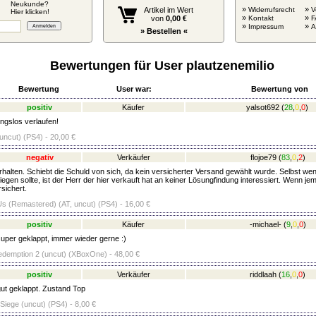
Neukunde?
»
»
Artikel im Wert
Widerrufsrecht
V
Hier klicken!
»
»
von
0,00 €
Kontakt
F
»
»
Impressum
» Bestellen «
Bewertungen für User plautzenemilio
Bewertung
User war:
Bewertung von
positiv
Käufer
yalsot692
(
28
,
0
,
0
)
ngslos verlaufen!
 (uncut) (PS4) - 20,00 €
negativ
Verkäufer
flojoe79
(
83
,
0
,
2
)
erhalten. Schiebt die Schuld von sich, da kein versicherter Versand gewählt wurde. Selbst we
liegen sollte, ist der Herr der hier verkauft hat an keiner Lösungfindung interessiert. Wenn je
rsichert.
Us (Remastered) (AT, uncut) (PS4) - 16,00 €
positiv
Käufer
-michael-
(
9
,
0
,
0
)
super geklappt, immer wieder gerne :)
demption 2 (uncut) (XBoxOne) - 48,00 €
positiv
Verkäufer
riddlaah
(
16
,
0
,
0
)
gut geklappt. Zustand Top
Siege (uncut) (PS4) - 8,00 €