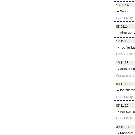
19.02.14
Super
Call of Duty
05.01.14
Alles gut. :
12.11.13
Top Verkäu
Halo 4 (uncut
10.11.13
Alles best
Assassins Cr
08.11.13
top zustand
Call of Duty
07.11.13
kein Komme
Call of Duty:
30.10.13
Schneller 