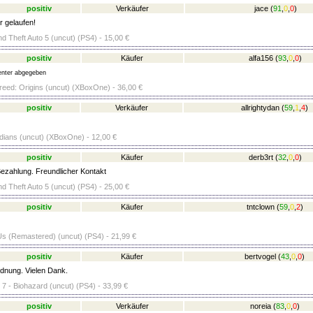
positiv
Verkäufer
jace
(
91
,
0
,
0
)
r gelaufen!
d Theft Auto 5 (uncut) (PS4) - 15,00 €
positiv
Käufer
alfa156
(
93
,
0
,
0
)
nter abgegeben
eed: Origins (uncut) (XBoxOne) - 36,00 €
positiv
Verkäufer
allrightydan
(
59
,
1
,
4
)
dians (uncut) (XBoxOne) - 12,00 €
positiv
Käufer
derb3rt
(
32
,
0
,
0
)
ezahlung. Freundlicher Kontakt
d Theft Auto 5 (uncut) (PS4) - 25,00 €
positiv
Käufer
tntclown
(
59
,
0
,
2
)
Us (Remastered) (uncut) (PS4) - 21,99 €
positiv
Käufer
bertvogel
(
43
,
0
,
0
)
rdnung. Vielen Dank.
 7 - Biohazard (uncut) (PS4) - 33,99 €
positiv
Verkäufer
noreia
(
83
,
0
,
0
)