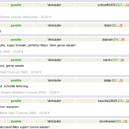
positiv
Verkäufer
schneffi1970
(
117
,
0
,
1
)
: Ghosts (uncut) (XBoxOne) - 33,00 €
positiv
Verkäufer
limid
(
90
,
1
,
2
)
)
positiv
Verkäufer
dabrain
(
54
,
0
,
0
)
fer, super Kontakt, perfekte Ware. Sehr gerne wieder!
) (360) - 13,00 €
positiv
Verkäufer
stichl
(
157
,
3
,
0
)
ens, gerne wieder
eed 3 (uncut) (360) - 16,50 €
positiv
Verkäufer
delija
(
52
,
0
,
0
)
. schnelle lieferung.
 - Modern Warfare 3 (uncut) (PS3) - 10,00 €
positiv
Verkäufer
sascha13629
(
19
,
0
,
1
)
nter abgegeben
 Black Ops 2 (uncut) (360) - 18,00 €
positiv
Verkäufer
skunkweed
(
91
,
0
,
0
)
Versand! Alles super! Gerne wieder!