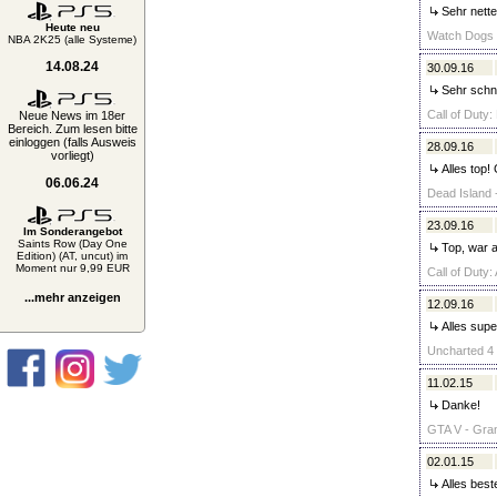
Sehr nette
Heute neu
Watch Dogs 
NBA 2K25 (alle Systeme)
14.08.24
30.09.16
Sehr schne
Call of Dut
Neue News im 18er
Bereich. Zum lesen bitte
einloggen (falls Ausweis
28.09.16
vorliegt)
Alles top!
06.06.24
Dead Island -
23.09.16
Im Sonderangebot
Saints Row (Day One
Top, war a
Edition) (AT, uncut) im
Moment nur 9,99 EUR
Call of Duty
...mehr anzeigen
12.09.16
Alles supe
Uncharted 4 
11.02.15
Danke!
GTA V - Gran
02.01.15
Alles beste