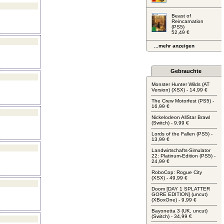
Beast of
Reincarnation
(PS5)
52,49 €
...mehr anzeigen
Gebrauchte
Monster Hunter Wilds (AT
Version) (XSX) - 14,99 €
The Crew Motorfest (PS5) -
16,99 €
Nickelodeon AllStar Brawl
(Switch) - 9,99 €
Lords of the Fallen (PS5) -
13,99 €
Landwirtschafts-Simulator
22: Platinum-Edition (PS5) -
24,99 €
RoboCop: Rogue City
(XSX) - 49,99 €
Doom [DAY 1 SPLATTER
GORE EDITION] (uncut)
(XBoxOne) - 9,99 €
Bayonetta 3 (UK, uncut)
(Switch) - 34,99 €