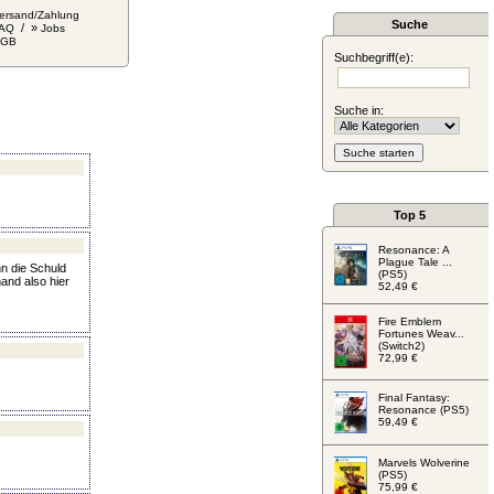
ersand/Zahlung
Suche
/ »
AQ
Jobs
AGB
Suchbegriff(e):
Suche in:
Top 5
Resonance: A
Plague Tale ...
nn die Schuld
(PS5)
mand also hier
52,49 €
Fire Emblem
Fortunes Weav...
(Switch2)
72,99 €
Final Fantasy:
Resonance (PS5)
59,49 €
Marvels Wolverine
(PS5)
75,99 €