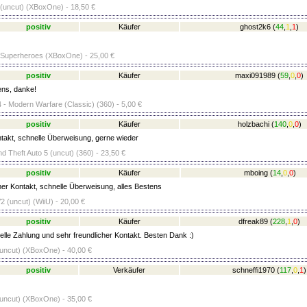
(uncut) (XBoxOne) - 18,50 €
positiv
Käufer
ghost2k6
(
44
,
1
,
1
)
 Superheroes (XBoxOne) - 25,00 €
positiv
Käufer
maxi091989
(
59
,
0
,
0
)
ens, danke!
4 - Modern Warfare (Classic) (360) - 5,00 €
positiv
Käufer
holzbachi
(
140
,
0
,
0
)
takt, schnelle Überweisung, gerne wieder
d Theft Auto 5 (uncut) (360) - 23,50 €
positiv
Käufer
mboing
(
14
,
0
,
0
)
 Kontakt, schnelle Überweisung, alles Bestens
V2 (uncut) (WiiU) - 20,00 €
positiv
Käufer
dfreak89
(
228
,
1
,
0
)
lle Zahlung und sehr freundlicher Kontakt. Besten Dank :)
 (uncut) (XBoxOne) - 40,00 €
positiv
Verkäufer
schneffi1970
(
117
,
0
,
1
)
 (uncut) (XBoxOne) - 35,00 €