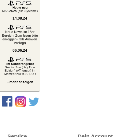
Heute neu
NBA 2K25 (alle Systeme)
14.08.24
Neue News im 18er
Bereich. Zum lesen bitte
einloggen (falls Ausweis
vorliegt)
06.06.24
Im Sonderangebot
Saints Row (Day One
Edition) (AT, uncut) im
Moment nur 9,99 EUR
...mehr anzeigen
Service
Dein Account