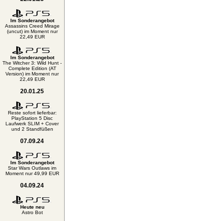
Im Sonderangebot
Assassins Creed Mirage
(uncut) im Moment nur
22,49 EUR
Im Sonderangebot
The Witcher 3: Wild Hunt -
Complete Edition (AT
Version) im Moment nur
22,49 EUR
20.01.25
Reste sofort lieferbar:
PlayStation 5 Disc
Laufwerk SLIM + Cover
und 2 Standfüßen
07.09.24
Im Sonderangebot
Star Wars Outlaws im
Moment nur 49,99 EUR
04.09.24
Heute neu
Astro Bot