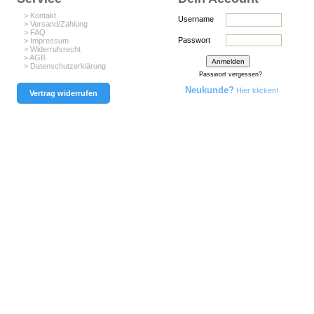
> Kontakt
Username
> Versand/Zahlung
> FAQ
Passwort
> Impressum
> Widerrufsrecht
> AGB
> Datenschutzerklärung
Passwort vergessen?
Neukunde?
Hier klicken!
Vertrag widerrufen