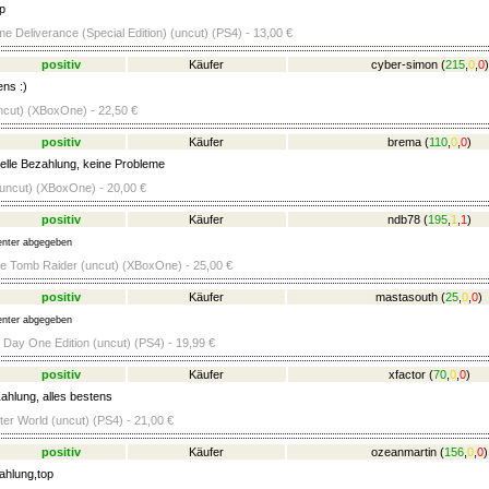
op
 Deliverance (Special Edition) (uncut) (PS4) - 13,00 €
positiv
Käufer
cyber-simon
(
215
,
0
,
0
)
ens :)
ncut) (XBoxOne) - 22,50 €
positiv
Käufer
brema
(
110
,
0
,
0
)
lle Bezahlung, keine Probleme
 (uncut) (XBoxOne) - 20,00 €
positiv
Käufer
ndb78
(
195
,
1
,
1
)
nter abgegeben
e Tomb Raider (uncut) (XBoxOne) - 25,00 €
positiv
Käufer
mastasouth
(
25
,
0
,
0
)
nter abgegeben
 Day One Edition (uncut) (PS4) - 19,99 €
positiv
Käufer
xfactor
(
70
,
0
,
0
)
ahlung, alles bestens
er World (uncut) (PS4) - 21,00 €
positiv
Käufer
ozeanmartin
(
156
,
0
,
0
)
ahlung,top