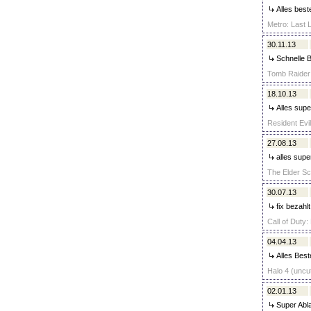
Alles best
Metro: Last L
30.11.13
Schnelle B
Tomb Raider 
18.10.13
Alles supe
Resident Evil
27.08.13
alles supe
The Elder Scr
30.07.13
fix bezahlt
Call of Duty:
04.04.13
Alles Best
Halo 4 (uncut
02.01.13
Super Abla