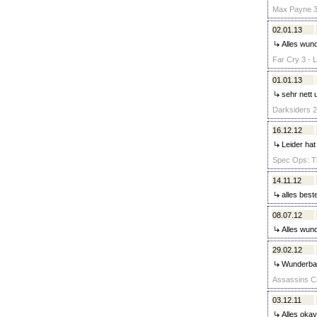
Max Payne 3 
02.01.13
Alles wund
Far Cry 3 - L
01.01.13
sehr nett 
Darksiders 2 
16.12.12
Leider hat
Spec Ops: Th
14.11.12
alles best
08.07.12
Alles wund
29.02.12
Wunderbar,
Assassins Cr
03.12.11
Alles okay