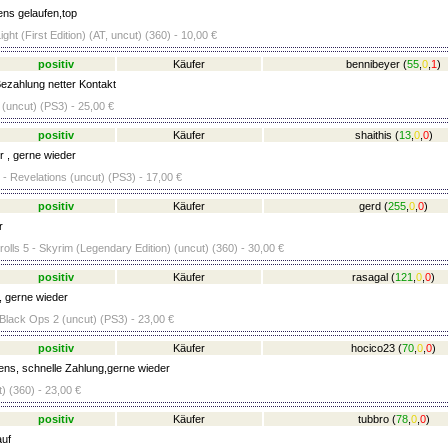
ens gelaufen,top
ight (First Edition) (AT, uncut) (360) - 10,00 €
positiv
Käufer
bennibeyer
(
55
,
0
,
1
)
ezahlung netter Kontakt
(uncut) (PS3) - 25,00 €
positiv
Käufer
shaithis
(
13
,
0
,
0
)
r , gerne wieder
 - Revelations (uncut) (PS3) - 17,00 €
positiv
Käufer
gerd
(
255
,
0
,
0
)
r
olls 5 - Skyrim (Legendary Edition) (uncut) (360) - 30,00 €
positiv
Käufer
rasagal
(
121
,
0
,
0
)
, gerne wieder
 Black Ops 2 (uncut) (PS3) - 23,00 €
positiv
Käufer
hocico23
(
70
,
0
,
0
)
ens, schnelle Zahlung,gerne wieder
) (360) - 23,00 €
positiv
Käufer
tubbro
(
78
,
0
,
0
)
uf