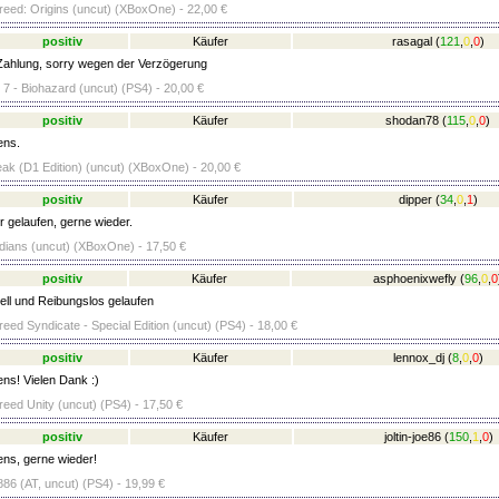
eed: Origins (uncut) (XBoxOne) - 22,00 €
positiv
Käufer
rasagal
(
121
,
0
,
0
)
Zahlung, sorry wegen der Verzögerung
 7 - Biohazard (uncut) (PS4) - 20,00 €
positiv
Käufer
shodan78
(
115
,
0
,
0
)
ens.
k (D1 Edition) (uncut) (XBoxOne) - 20,00 €
positiv
Käufer
dipper
(
34
,
0
,
1
)
r gelaufen, gerne wieder.
dians (uncut) (XBoxOne) - 17,50 €
positiv
Käufer
asphoenixwefly
(
96
,
0
,
0
ell und Reibungslos gelaufen
eed Syndicate - Special Edition (uncut) (PS4) - 18,00 €
positiv
Käufer
lennox_dj
(
8
,
0
,
0
)
ens! Vielen Dank :)
eed Unity (uncut) (PS4) - 17,50 €
positiv
Käufer
joltin-joe86
(
150
,
1
,
0
)
ens, gerne wieder!
86 (AT, uncut) (PS4) - 19,99 €