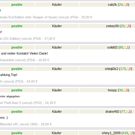
positiv
Käufer
cab2k
(
24
,
0
,
0
)
!
timate Evil Edition (inkl. Reaper of Souls) (uncut) (PS4) - 20,00 €
positiv
Käufer
zebey00
(
20
,
1
,
0
)
r!
in (D1 Edition) (uncut) (PS4) - 17,00 €
positiv
Käufer
solid02
(
80
,
1
,
1
)
 und netter Kontakt! Vielen Dank!
nquisition (uncut) (PS4) - 16,50 €
positiv
Käufer
shinjii2k2
(
173
,
0
,
0
)
ahlung,Top!
Us (uncut) (PS3) - 24,00 €
positiv
Käufer
hospy
(
34
,
0
,
0
)
nter abgegeben
d Theft Auto 5 (uncut) (PS3) - 24,39 €
positiv
Käufer
drake492
(
77
,
0
,
1
)
ens :)
 Blacklist (AT, uncut) (360) - 18,00 €
positiv
Käufer
shiny1_2009
(
418
,
3
,
0
)