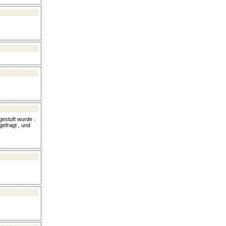
estuft wurde .
efragt , und