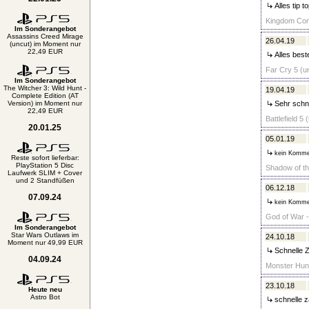
Alles tip t
Kingdom Come
Im Sonderangebot
Assassins Creed Mirage
26.04.19
(uncut) im Moment nur
22,49 EUR
Alles best
Far Cry 5 (u
Im Sonderangebot
The Witcher 3: Wild Hunt -
19.04.19
Complete Edition (AT
Version) im Moment nur
Sehr schne
22,49 EUR
Battlefield 5
20.01.25
05.01.19
kein Komme
Reste sofort lieferbar:
PlayStation 5 Disc
Shadow of th
Laufwerk SLIM + Cover
und 2 Standfüßen
06.12.18
07.09.24
kein Komme
God of War -
Im Sonderangebot
Star Wars Outlaws im
24.10.18
Moment nur 49,99 EUR
Schnelle Z
04.09.24
Monster Hunt
23.10.18
Heute neu
Astro Bot
schnelle z