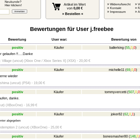
Neukunde?
»
»
Artikel im Wert
Widerrufsrecht
V
Hier klicken!
»
»
von
0,00 €
Kontakt
F
»
»
Impressum
» Bestellen «
Bewertungen für User j.freebee
Bewertung
User war:
Bewertung von
positiv
Käufer
ballerking
(
55
,
0
,
0
)
 gelaufen !!.....Danke
: Village (uncut) [Xbox One / Xbox Series X] (XSX) - 20,00 €
positiv
Käufer
michelle11
(
69
,
0
,
0
)
gerne wieder
shima (uncut) (PS4) - 19,00 €
positiv
Käufer
tommyvercetti
(
507
,
0
,
0
ufen, danke.
ut) (XBoxOne) - 16,99 €
positiv
Käufer
joker82
(
62
,
0
,
1
)
nter abgegeben
demption 2 (uncut) (XBoxOne) - 25,00 €
positiv
Käufer
bonesmasher80
(
148
,
0
,