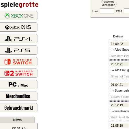
Passwort
vergessen?
Pass
User
Datum
14.09.22
Alles Super
Resident Evil
23.12.21
Alles ok, 
Ghost of Tsu
01.04.21
Super gela
Gears 5 (unc
29.12.19
kein Komme
Red Dead Re
News
21.05.19
22.01.25