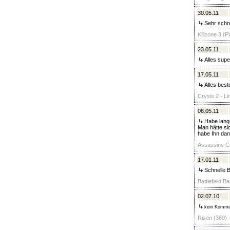
30.05.11
Sehr schne
Killzone 3 (P
23.05.11
Alles supe
17.05.11
Alles best
Crysis 2 - Li
06.05.11
Habe lange
Man hätte si
habe Ihn dan
Assassins Cr
17.01.11
Schnelle 
Battlefield 
02.07.10
kein Komme
Risen (360) 