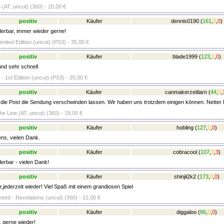
(AT, uncut) (360) - 20,00 €
positiv
Käufer
dennis0190
(
161
,
0
,
0
)
erbar, immer wieder gerne!
imited Edition (uncut) (PS3) - 35,00 €
positiv
Käufer
blade1999
(
123
,
1
,
0
)
und sehr schnell
- 1st Edition (uncut) (PS3) - 25,00 €
positiv
Käufer
canmakerzeitlarn
(
44
,
0
,
 die Post die Sendung verschwinden lassen. Wir haben uns trotzdem einigen können. Netter 
e Line (AT, uncut) (360) - 19,00 €
positiv
Käufer
hobling
(
127
,
1
,
0
)
ens, vielen Dank.
positiv
Käufer
cobracool
(
107
,
3
,
3
)
erbar - vielen Dank!
positiv
Käufer
shinjii2k2
(
173
,
0
,
0
)
jederzeit wieder! Viel Spaß mit einem grandiosen Spiel
eed - Revelations (uncut) (360) - 22,00 €
positiv
Käufer
diggaloo
(
86
,
0
,
0
)
, gerne wieder!