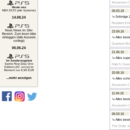
Assassins Cr
Heute neu
NBA 2K25 (alle Systeme)
09.03.18
Sofortige 
14.08.24
Resident Evil
Neue News im 18er
23.09.16
Bereich. Zum lesen bitte
einloggen (falls Ausweis
Alles best
vorliegt)
Quantum Brea
06.06.24
21.06.16
Alles supe
Im Sonderangebot
Saints Row (Day One
Halo 5: Guar
Edition) (AT, uncut) im
Moment nur 9,99 EUR
20.06.16
...mehr anzeigen
Alles schn
Assassins Cr
11.04.16
Alles best
Assassins Cr
06.03.16
Alles best
The Order 18