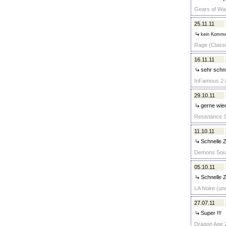
Gears of War
25.11.11
kein Komme
Rage (Classi
16.11.11
sehr schne
InFamous 2 (
29.10.11
gerne wied
Resistance 3
11.10.11
Schnelle Z
Demons Souls
05.10.11
Schnelle Z
LA Noire (unc
27.07.11
Super !!!
Dragon Age 2