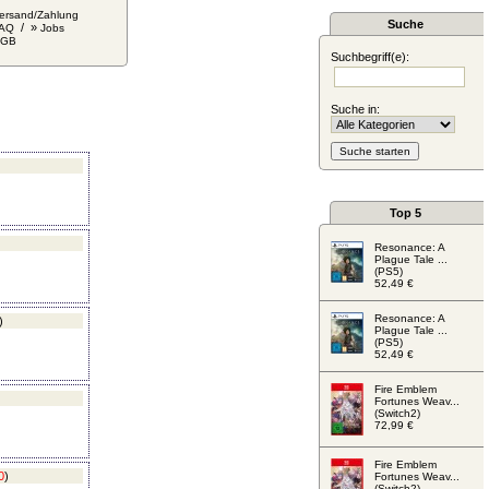
ersand/Zahlung
Suche
/ »
AQ
Jobs
AGB
Suchbegriff(e):
Suche in:
Top 5
Resonance: A
Plague Tale ...
(PS5)
52,49 €
Resonance: A
)
Plague Tale ...
(PS5)
52,49 €
Fire Emblem
Fortunes Weav...
(Switch2)
72,99 €
Fire Emblem
0
)
Fortunes Weav...
(Switch2)