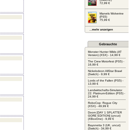
72,99 €
Marvels Wolverine
(PS5)
75,99 €
...mehr anzeigen
Gebrauchte
Monster Hunter Wilds (AT
Version) (XSX) - 14,99 €
The Crew Motorfest (PS5) -
16,99 €
Nickelodeon AllStar Brawl
(Switch) - 9,99 €
Lords of the Fallen (PS5) -
13,99 €
Landwirtschafts-Simulator
22: Platinum-Edition (PS5) -
24,99 €
RoboCop: Rogue City
(XSX) - 49,99 €
Doom [DAY 1 SPLATTER
GORE EDITION] (uncut)
(XBoxOne) - 9,99 €
Bayonetta 3 (UK, uncut)
(Switch) - 34,99 €