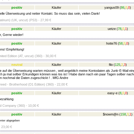
positiv
Käufer
yangus09
(
86
,
0
,
0
)
lle Überweisung und netter Kontakt. So muss das sein, vielen Dank!
latinum) (UK, uncut) (PS3) - 27,99 €
positiv
Käufer
uetze
(
78
,
0
,
1
)
r, Gerne wieder!
positiv
Käufer
hotte76
(
58
,
0
,
0
)
ens! Empfehlung!
mited Edition (AT, uncut) (360) - 30,00 €
neutral
Käufer
filo
(
125
,
2
,
3
)
 auf die Überweisung warten müssen , weil angeblich meine Kontodaten als Junk-E-Mail eing
ch ja mal selber Erkundigen können was los ist ! Habe dann nach ein paar Tagen selber nachg
n nochmal die Daten zugeschickt ! . MfG Andre
eed - Brotherhood (D1 Edition) (360) - 22,00 €
positiv
Käufer
easy-e
(
8
,
0
,
0
)
Bezahlung
Bad Company (360) - 10,00 €
positiv
Käufer
$nowm@n
(
158
,
3
,
1
)
nter abgegeben
- 23,00 €