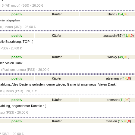
 3 (AT, uncut) (360) - 26,00 €
positiv
Käufer
titantt
(
154
,
0
,
0
)
nter abgegeben
c, uncut) (360) - 25,00 €
positiv
Käufer
assassin*87
(
41
,
0
,
0
)
lle Bezahlung. TOP! :)
PS3) - 28,00 €
positiv
Käufer
wuhky
(
49
,
0
,
0
)
er, vielen Dank
 (Platinum, uncut) (PS3) - 26,00 €
positiv
Käufer
atzenman
(
4
,
0
,
0
)
ahlung. Alles Bestens gelaufen, gerne wieder. Game ist unterwegs! Vielen Dank!
 (uncut) (PS3) - 20,99 €
positiv
Käufer
kemsob
(
11
,
0
,
0
)
ahlung, angenehmer Kontakt :-)
ut) (PS3) - 26,00 €
positiv
Käufer
mission
(
153
,
0
,
0
)
 (360) - 29,00 €