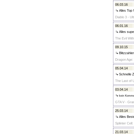
06.03.16
Alles Top !
Diablo 3 - Ul
06.01.16
Alles supe
The Evil With
09.10.15
Blitzzahler
Dragon Age: I
05.04.14
Schnelle Z
The Last of 
03.04.14
kein Komme
GTA V - Gran
25.03.14
Alles Best
Splinter Cell:
21.03.14