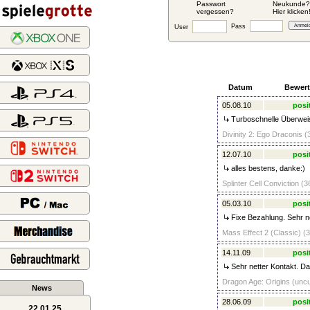
Passwort
Neukunde?
vergessen?
Hier klicken
Pass
User
Datum
Bewer
05.08.10
posi
Turboschnelle Überweis
Divinity 2: Ego Draconis (
12.07.10
posi
alles bestens, danke:)
Splinter Cell Conviction (3
05.03.10
posi
Fixe Bezahlung. Sehr ne
Mass Effect 2 (Classic) (3
14.11.09
posi
Sehr netter Kontakt. D
Dragon Age: Origins (uncu
News
28.06.09
posi
22.01.25