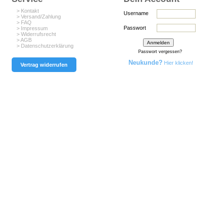
> Kontakt
Username
> Versand/Zahlung
> FAQ
Passwort
> Impressum
> Widerrufsrecht
> AGB
> Datenschutzerklärung
Passwort vergessen?
Neukunde?
Hier klicken!
Vertrag widerrufen