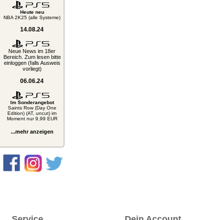
Heute neu
NBA 2K25 (alle Systeme)
14.08.24
Neue News im 18er
Bereich. Zum lesen bitte
einloggen (falls Ausweis
vorliegt)
06.06.24
Im Sonderangebot
Saints Row (Day One
Edition) (AT, uncut) im
Moment nur 9,99 EUR
...mehr anzeigen
Service
Dein Account