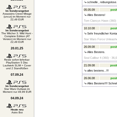
schnelle , reibungslose
05.05.09
posi
Im Sonderangebot
Assassins Creed Mirage
Alles Bestens!
(uncut) im Moment nur
22,49 EUR
Tom Clancys Hawx (360) 
10.10.08
posi
Im Sonderangebot
The Witcher 3: Wild Hunt -
Sehr freundlicher Konta
Complete Edition (AT
Version) im Moment nur
Star Wars Force Unleashe
22,49 EUR
26.09.08
posi
20.01.25
Alles Bestens.
Soul Calibur 4 (360) - 36,
Reste sofort lieferbar:
PlayStation 5 Disc
21.09.08
posit
Laufwerk SLIM + Cover
und 2 Standfüßen
alles bestens...!!!
07.09.24
26.06.08
posi
Alles Bestens!!!! Schnel
Im Sonderangebot
Star Wars Outlaws im
Moment nur 49,99 EUR
04.09.24
Heute neu
Astro Bot