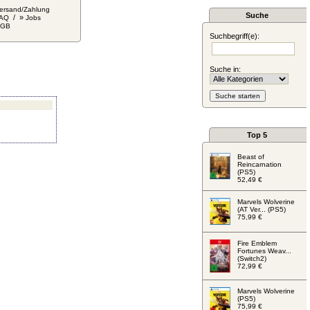
ersand/Zahlung
Suche
/ »
AQ
Jobs
AGB
Suchbegriff(e):
Suche in:
Top 5
Beast of
Reincarnation
(PS5)
52,49 €
Marvels Wolverine
(AT Ver... (PS5)
75,99 €
Fire Emblem
Fortunes Weav...
(Switch2)
72,99 €
Marvels Wolverine
(PS5)
75,99 €