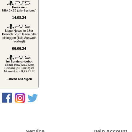
Heute neu
NBA 2K25 (alle Systeme)
14.08.24
Neue News im 18er
Bereich. Zum lesen bitte
einloggen (falls Ausweis
vorliegt)
06.06.24
Im Sonderangebot
Saints Row (Day One
Edition) (AT, uncut) im
Moment nur 9,99 EUR
...mehr anzeigen
Service
Dein Account