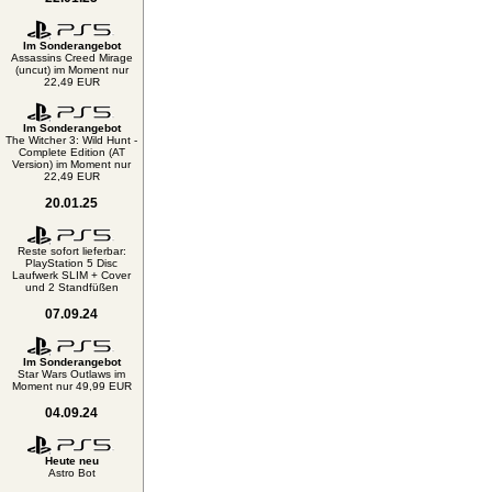
Im Sonderangebot
Assassins Creed Mirage
(uncut) im Moment nur
22,49 EUR
Im Sonderangebot
The Witcher 3: Wild Hunt -
Complete Edition (AT
Version) im Moment nur
22,49 EUR
20.01.25
Reste sofort lieferbar:
PlayStation 5 Disc
Laufwerk SLIM + Cover
und 2 Standfüßen
07.09.24
Im Sonderangebot
Star Wars Outlaws im
Moment nur 49,99 EUR
04.09.24
Heute neu
Astro Bot