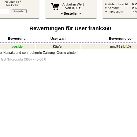
Neukunde?
»
»
Artikel im Wert
Widerrufsrecht
V
Hier klicken!
»
»
von
0,00 €
Kontakt
F
»
»
Impressum
» Bestellen «
Bewertungen für User frank360
Bewertung
User war:
Bewertung von
positiv
Käufer
gmd78
(
9
,
0
,
0
)
her Kontakt und sehr schnelle Zahlung. Gerne wieder!!
 GB (Microsoft) (360) - 40,00 €