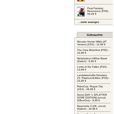
Final Fantasy:
Resonance (PS5)
59,49 €
...mehr anzeigen
Gebrauchte
Monster Hunter Wilds (AT
Version) (XSX) - 14,99 €
The Crew Motorfest (PS5) -
16,99 €
Nickelodeon AllStar Brawl
(Switch) - 9,99 €
Lords of the Fallen (PS5) -
13,99 €
Landwirtschafts-Simulator
22: Platinum-Edition (PS5) -
24,99 €
RoboCop: Rogue City
(XSX) - 49,99 €
Doom [DAY 1 SPLATTER
GORE EDITION] (uncut)
(XBoxOne) - 9,99 €
Bayonetta 3 (UK, uncut)
(Switch) - 34,99 €