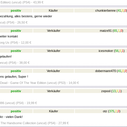
 Edition) (uncut) (PS4) - 43,99 €
positiv
Käufer
chunkierbenne
(
41
,
0
,
0
ezahlung, alles bestens, gerne wieder
ut) (PS4) - 26,50 €
positiv
Verkäufer
matze91
(
65
,
1
,
0
)
netter kontakt
ng Us (PS4) - 12,00 €
positiv
Verkäufer
icesmoker
(
56
,
0
,
1
)
gelaufen!
uncut) (PS4) - 38,00 €
positiv
Verkäufer
dobermann470
(
41
,
0
,
0
ens gelaufen, Super !
Dead - Game Of The Year Edition (uncut) (PS3) - 14,00 €
positiv
Verkäufer
zepool
(
13
,
0
,
1
)
86 (uncut) (PS4) - 19,99 €
positiv
Käufer
otz
(
375
,
2
,
0
)
kt - vielen Dank!
 The Handsome Collection (uncut) (PS4) - 27,99 €