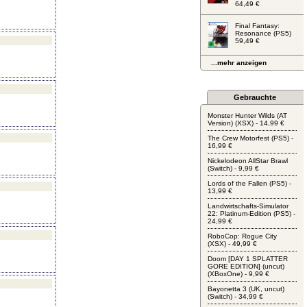
64,49 €
Final Fantasy:
Resonance (PS5)
59,49 €
...mehr anzeigen
Gebrauchte
Monster Hunter Wilds (AT
Version) (XSX) - 14,99 €
The Crew Motorfest (PS5) -
16,99 €
Nickelodeon AllStar Brawl
(Switch) - 9,99 €
Lords of the Fallen (PS5) -
13,99 €
Landwirtschafts-Simulator
22: Platinum-Edition (PS5) -
24,99 €
RoboCop: Rogue City
(XSX) - 49,99 €
Doom [DAY 1 SPLATTER
GORE EDITION] (uncut)
(XBoxOne) - 9,99 €
Bayonetta 3 (UK, uncut)
(Switch) - 34,99 €