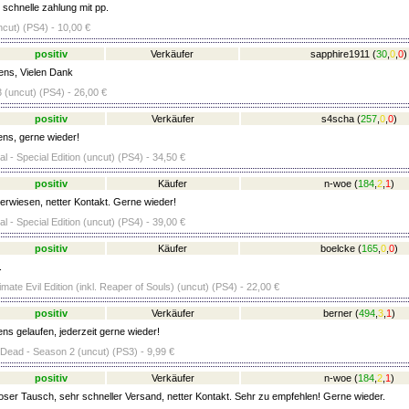
) schnelle zahlung mit pp.
ncut) (PS4) - 10,00 €
positiv
Verkäufer
sapphire1911
(
30
,
0
,
0
)
ens, Vielen Dank
 (uncut) (PS4) - 26,00 €
positiv
Verkäufer
s4scha
(
257
,
0
,
0
)
ens, gerne wieder!
l - Special Edition (uncut) (PS4) - 34,50 €
positiv
Käufer
n-woe
(
184
,
2
,
1
)
erwiesen, netter Kontakt. Gerne wieder!
l - Special Edition (uncut) (PS4) - 39,00 €
positiv
Käufer
boelcke
(
165
,
0
,
0
)
.
timate Evil Edition (inkl. Reaper of Souls) (uncut) (PS4) - 22,00 €
positiv
Verkäufer
berner
(
494
,
3
,
1
)
ns gelaufen, jederzeit gerne wieder!
Dead - Season 2 (uncut) (PS3) - 9,99 €
positiv
Verkäufer
n-woe
(
184
,
2
,
1
)
ser Tausch, sehr schneller Versand, netter Kontakt. Sehr zu empfehlen! Gerne wieder.