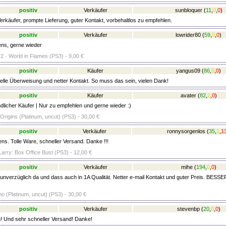
positiv
Verkäufer
sunbloquer
(
11
,
0
,
0
)
erkäufer, prompte Lieferung, guter Kontakt, vorbehaltlos zu empfehlen.
positiv
Verkäufer
lowrider80
(
59
,
0
,
0
)
ens, gerne wieder
2 - World in Flames (PS3) - 9,00 €
positiv
Käufer
yangus09
(
86
,
0
,
0
)
lle Überweisung und netter Kontakt. So muss das sein, vielen Dank!
positiv
Käufer
avater
(
82
,
2
,
0
)
dlicher Käufer | Nur zu empfehlen und gerne wieder :)
Origins (Platinum, uncut) (PS3) - 30,00 €
positiv
Verkäufer
ronnysorgenlos
(
35
,
1
,
1
ens. Tolle Ware, schneller Versand. Danke !!!
Larry: Box Office Bust (PS3) - 12,00 €
positiv
Verkäufer
mihe
(
194
,
0
,
0
)
nverzüglich da und dass auch in 1A Qualität. Netter e-mail Kontakt und guter Preis. BES
o (Platinum, uncut) (PS3) - 30,00 €
positiv
Verkäufer
stevenbp
(
20
,
0
,
0
)
! Und sehr schneller Versand! Danke!