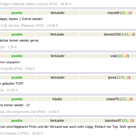
rigins (Ultimate Edition) (uncut) (PS3) - 24,90 €
positiv
Verkäufer
maze89
(
32
,
0
,
0
)
appt, danke :) Gerne wieder!
 (UK Version, Platinum) (PS3) - 14,90 €
positiv
Verkäufer
dennis0190
(
161
,
0
,
0
)
erbar immer wieder gerne
S3) - 7,50 €
positiv
Verkäufer
void
(
18
,
0
,
0
)
nter abgegeben
Guerrilla (PS3) - 9,50 €
positiv
Verkäufer
jinred
(
174
,
0
,
0
)
r gelaufen TOP!
3) - 14,00 €
positiv
Käufer
smied79
(
112
,
2
,
0
)
e immer wieder :-)!!
sia: Die vergessene Zeit (PS3) - 19,90 €
positiv
Verkäufer
bassbox87
(
13
,
0
,
0
)
zum unschlagbaren Preis und der Versand war auch sehr zügig. Einfach nur Top. Sehr gerne
Bad Company 2 (PS3) - 29,90 €