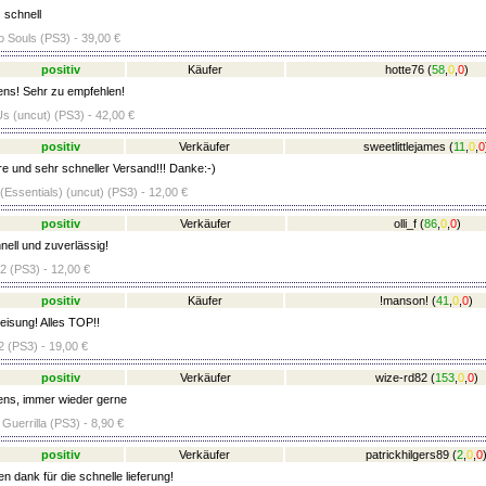
 schnell
 Souls (PS3) - 39,00 €
positiv
Käufer
hotte76
(
58
,
0
,
0
)
ens! Sehr zu empfehlen!
Us (uncut) (PS3) - 42,00 €
positiv
Verkäufer
sweetlittlejames
(
11
,
0
,
0
 und sehr schneller Versand!!! Danke:-)
(Essentials) (uncut) (PS3) - 12,00 €
positiv
Verkäufer
olli_f
(
86
,
0
,
0
)
ell und zuverlässig!
 (PS3) - 12,00 €
positiv
Käufer
!manson!
(
41
,
0
,
0
)
eisung! Alles TOP!!
2 (PS3) - 19,00 €
positiv
Verkäufer
wize-rd82
(
153
,
0
,
0
)
ens, immer wieder gerne
Guerrilla (PS3) - 8,90 €
positiv
Verkäufer
patrickhilgers89
(
2
,
0
,
0
n dank für die schnelle lieferung!