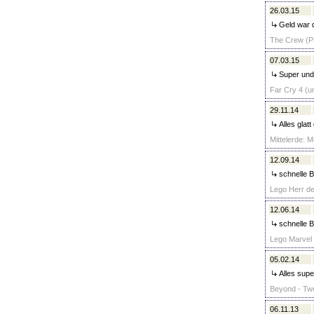
26.03.15
Geld war d
The Crew (PS
07.03.15
Super und 
Far Cry 4 (u
29.11.14
Alles glat
Mittelerde: 
12.09.14
schnelle 
Lego Herr de
12.06.14
schnelle B
Lego Marvel 
05.02.14
Alles supe
Beyond - Two
06.11.13