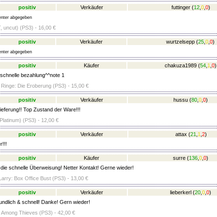
positiv
Verkäufer
futtinger
(
12
,
0
,
0
)
nter abgegeben
, uncut) (PS3) - 16,00 €
positiv
Verkäufer
wurtzelsepp
(
25
,
0
,
0
)
nter abgegeben
positiv
Käufer
chakuza1989
(
54
,
1
,
0
)
^schnelle bezahlung^^note 1
 Ringe: Die Eroberung (PS3) - 15,00 €
positiv
Verkäufer
hussu
(
80
,
0
,
0
)
ieferung!! Top Zustand der Ware!!!
Platinum) (PS3) - 12,00 €
positiv
Verkäufer
attax
(
21
,
1
,
2
)
!!!
positiv
Käufer
surre
(
136
,
0
,
0
)
die schnelle Überweisung! Netter Kontakt! Gerne wieder!
Larry: Box Office Bust (PS3) - 13,00 €
positiv
Verkäufer
lieberkerl
(
20
,
0
,
0
)
ndlich & schnell! Danke! Gern wieder!
 Among Thieves (PS3) - 42,00 €