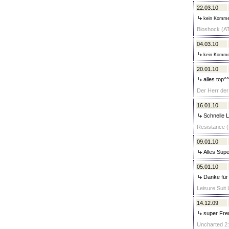
22.03.10
kein Komme
Bioshock (AT
04.03.10
kein Komme
20.01.10
alles top^
Der Herr der
16.01.10
Schnelle L
Resistance (
09.01.10
Alles Super
05.01.10
Danke für 
Leisure Suit 
14.12.09
super Freu
Uncharted 2: