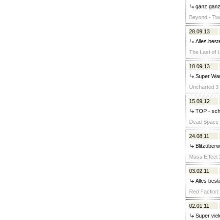
ganz ganz
Beyond - Two
28.09.13
Alles best
The Last of 
18.09.13
Super Ware
Uncharted 3 
15.09.12
TOP - schn
Dead Space 2
24.08.11
Blitzüberw
Mass Effect 
03.02.11
Alles best
Red Faction: 
02.01.11
Super viele