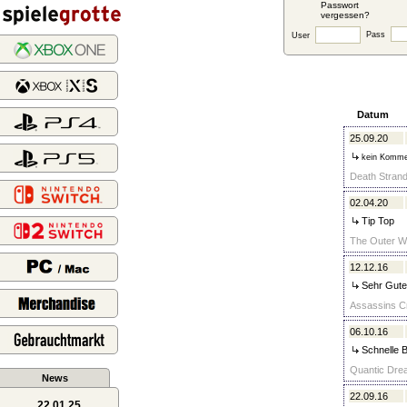
Passwort
vergessen?
Pass
User
Datum
25.09.20
kein Komme
Death Strand
02.04.20
Tip Top
The Outer Wo
12.12.16
Sehr Gute
Assassins Cr
06.10.16
Schnelle B
Quantic Drea
News
22.09.16
22.01.25