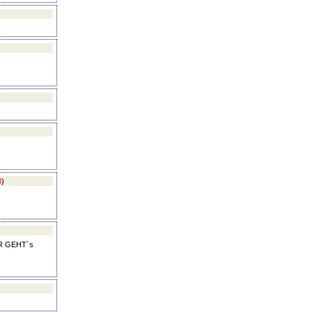
3
)
SER GEHT´s