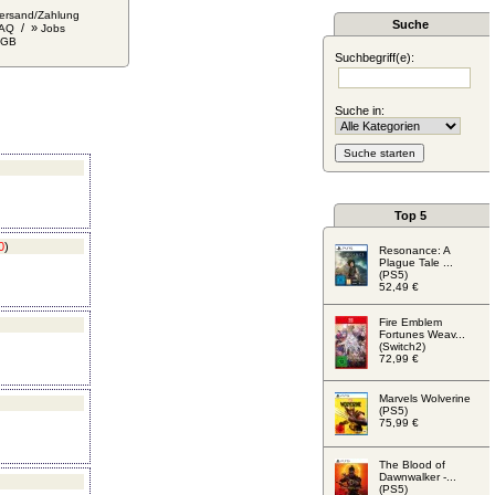
ersand/Zahlung
Suche
/ »
AQ
Jobs
AGB
Suchbegriff(e):
Suche in:
Top 5
0
)
Resonance: A
Plague Tale ...
(PS5)
52,49 €
Fire Emblem
Fortunes Weav...
(Switch2)
72,99 €
Marvels Wolverine
(PS5)
75,99 €
The Blood of
Dawnwalker -...
(PS5)