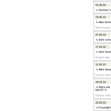
01.06.10
Seriöser V
23.05.10
alles best
Mercenaries 
07.05.10
Sehr schne
17.04.10
Sehr freun
Dragon Age: 
11.04.10
Alles best
Leisure Suit 
29.03.10
Ware war u
NICHT !!!
Dantes Infern
23.03.10
Freundlich