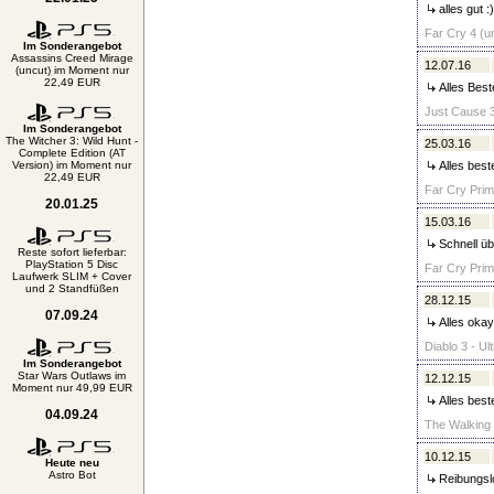
alles gut :
Far Cry 4 (u
Im Sonderangebot
Assassins Creed Mirage
12.07.16
(uncut) im Moment nur
22,49 EUR
Alles Best
Just Cause 3
Im Sonderangebot
The Witcher 3: Wild Hunt -
25.03.16
Complete Edition (AT
Version) im Moment nur
Alles best
22,49 EUR
Far Cry Prima
20.01.25
15.03.16
Schnell üb
Reste sofort lieferbar:
PlayStation 5 Disc
Far Cry Prima
Laufwerk SLIM + Cover
und 2 Standfüßen
28.12.15
07.09.24
Alles okay
Diablo 3 - Ul
Im Sonderangebot
Star Wars Outlaws im
12.12.15
Moment nur 49,99 EUR
Alles beste
04.09.24
The Walking 
10.12.15
Heute neu
Astro Bot
Reibungslo