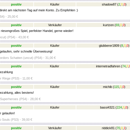
positiv
Käufer
shadow87
(
2
,
0
,
0
)
irekt am nächsten Tag auf mein Konto. Zu Empfehlen :)
4) - 25,00 €
positiv
Verkäufer
kurtzen
(
69
,
0
,
0
)
riesengroßes Spiel, perfekter Handel, gerne wieder!
ncut) (PS4) - 43,00 €
positiv
Käufer
glubberer1809
(
8
,
0
,
0
)
t gelaufen, sehr schnelle Überweisung!
Mordors Schatten (uncut) (PS4) - 31,00 €
positiv
Käufer
internetradfahren
(
74
,
0
,
Bezahlung
r Ringe (PS3) - 11,00 €
positiv
Käufer
michib
(
115
,
0
,
0
)
ezahlung, alles bestens!
Superheroes (PS4) - 28,00 €
positiv
Käufer
bassi4321
(
224
,
0
,
0
)
r gelaufen!
 Souls (PS3) - 39,00 €
positiv
Verkäufer
riddick81
(
70
,
0
,
1
)