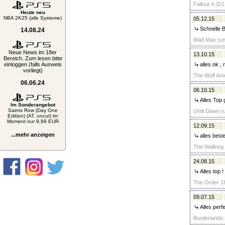
Fallout 4 (D1
Heute neu
NBA 2K25 (alle Systeme)
05.12.15
Schnelle B
14.08.24
Mad Max (unc
Neue News im 18er
13.10.15
Bereich. Zum lesen bitte
einloggen (falls Ausweis
alles ok , 
vorliegt)
The Wolf Amo
06.06.24
06.10.15
Alles Top 
Im Sonderangebot
Saints Row (Day One
Until Dawn (
Edition) (AT, uncut) im
Moment nur 9,99 EUR
12.09.15
...mehr anzeigen
alles best
The Walking 
24.08.15
Alles top !
The Order 18
09.07.15
Alles perfe
Borderlands: