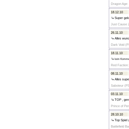
Dragon Age: O
18.12.10
Super gekl
Just Cause 2
26.11.10
Alles wund
Dark Void (P
18.11.10
kein Komme
Red Faction: 
08.11.10
Alles supe
Saboteur (PS
03.11.10
TOP , gern
Prince of Per
28.10.10
Top Spiel 
Battlefield 