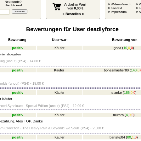
Neukunde?
»
»
Artikel im Wert
Widerrufsrecht
V
Hier klicken!
»
»
von
0,00 €
Kontakt
F
»
»
Impressum
» Bestellen «
Bewertungen für User deadlyforce
Bewertung
User war:
Bewertung von
positiv
Käufer
geda
(
10
,
0
,
0
)
nter abgegeben
ing (uncut) (PS4) - 14,00 €
positiv
Käufer
bonesmasher80
(
148
,
0
,
rlds (uncut) (PS4) - 19,00 €
positiv
Käufer
s.anke
(
186
,
0
,
0
)
r Käufer
eed Syndicate - Special Edition (uncut) (PS4) - 12,99 €
positiv
Käufer
mutaro
(
4
,
0
,
0
)
ezahlung. Alles TOP. Danke
m Collection - The Heavy Rain & Beyond:Two Souls (PS4) - 25,00 €
positiv
Käufer
bartekp84
(
80
,
1
,
0
)