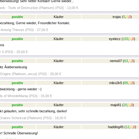
berweisung! Sehr netter Kontakt! Gerne wieder...
nk - Tools of Destruction (Platinum) (PS3) - 13,00 €
positiv
Käufer
trojas
(
5
,
0
,
0
)
ezahlung, Gerne wieder, Freundlicher Kontakt.
 Among Thieves (PS3) - 27,00 €
positiv
Käufer
eyelezz
(
103
,
0
,
0
)
ens
r 4 (PS3) - 20,00 €
positiv
Käufer
nemo07
(
63
,
1
,
5
)
litz Ãœberweisung
Origins (Platinum, uncut) (PS3) - 28,00 €
positiv
Käufer
miko2k5
(
89
,
0
,
0
)
bwicklung - gerne wieder :-)
 of WrestleMania (PS3) - 15,00 €
positiv
Käufer
majo81
(
20
,
0
,
0
)
ekt gelaufen, sehr schnelle bezahlung, danke!
Drakes Schicksal (Platinum) (PS3) - 18,00 €
positiv
Käufer
hadding45
(
12
,
0
,
0
)
r! Schnelle Überweisung!