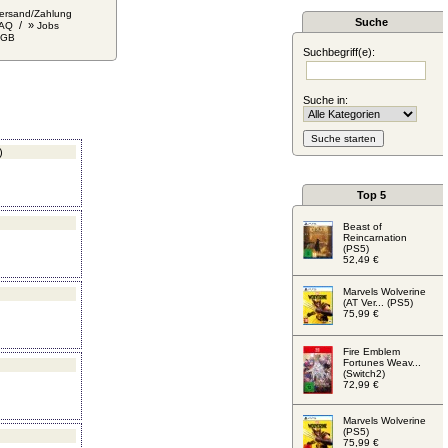
ersand/Zahlung
Suche
/ »
AQ
Jobs
AGB
Suchbegriff(e):
Suche in:
)
Top 5
Beast of
Reincarnation
(PS5)
52,49 €
Marvels Wolverine
(AT Ver... (PS5)
75,99 €
Fire Emblem
Fortunes Weav...
(Switch2)
72,99 €
Marvels Wolverine
(PS5)
75,99 €