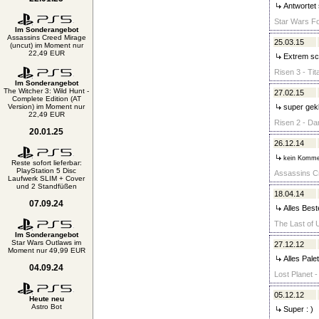
Antwortet 
Star Wars Fo
Im Sonderangebot
Assassins Creed Mirage
25.03.15
(uncut) im Moment nur
22,49 EUR
Extrem sc
Risen 3 - Tit
Im Sonderangebot
The Witcher 3: Wild Hunt -
27.02.15
Complete Edition (AT
Version) im Moment nur
super gekl
22,49 EUR
Risen 2 - Da
20.01.25
26.12.14
kein Komme
Reste sofort lieferbar:
PlayStation 5 Disc
Assassins Cr
Laufwerk SLIM + Cover
und 2 Standfüßen
18.04.14
07.09.24
Alles Best
The Last of 
Im Sonderangebot
Star Wars Outlaws im
27.12.12
Moment nur 49,99 EUR
Alles Palet
04.09.24
Lost Planet -
05.12.12
Heute neu
Astro Bot
Super : )