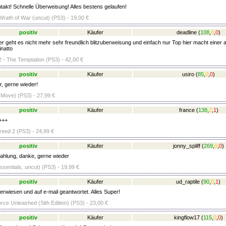
takt! Schnelle Überweisung! Alles bestens gelaufen!
Wrath of War (uncut) (PS3) - 19,00 €
positiv
Käufer
deadline
(
108
,
0
,
0
)
 geht es nicht mehr sehr freundlich blitzuberweisung und einfach nur Top hier macht einer al
natto
 - The Temptation (PS3) - 42,00 €
positiv
Käufer
usiro
(
85
,
0
,
0
)
 gerne wieder!
Move) (PS3) - 27,99 €
positiv
Käufer
france
(
138
,
2
,
1
)
+++
eed 2 (PS3) - 24,99 €
positiv
Käufer
jonny_spliff
(
269
,
0
,
0
)
ahlung, danke, gerne wieder
sentials, uncut) (PS3) - 19,99 €
positiv
Käufer
ud_raptile
(
90
,
0
,
1
)
erwiesen und auf e-mail geantwortet. Alles Super!
rce Unleashed (Sith Edition) (PS3) - 23,00 €
positiv
Käufer
kingflow17
(
115
,
0
,
0
)