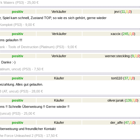
rk Waters (PS3) - 25,00 €
positiv
Verkäufer
jevi
(
11
,
0
,
0
)
r, Spiel kam schnell, Zustand TOP, so wie es sich gehört, gerne wieder
omplott (PS3) - 9,00 €
positiv
Verkäufer
xaccix
(
245
,
0
,
0
)
ns gelaufen !!!
nk - Tools of Destruction (Platinum) (PS3) - 9,00 €
positiv
Verkäufer
werner.steckling
(
9
,
0
,
0
 Danke :-)
latinum, uncut) (PS3) - 7,50 €
positiv
Käufer
torti110
(
37
,
0
,
0
)
ezahlung. Alles gut gelaufen.
 (AT, uncut) (PS3) - 28,00 €
positiv
Käufer
oliver.jurak
(
139
,
0
,
0
)
ens !! Schnelle Überweisung !! Gerne wieder !!
(uncut) (PS3) - 25,00 €
positiv
Käufer
der_affe
(
47
,
0
,
0
)
berweisung und freundlicher Kontakt
he Force Unleashed 2 (PS3) - 17,50 €