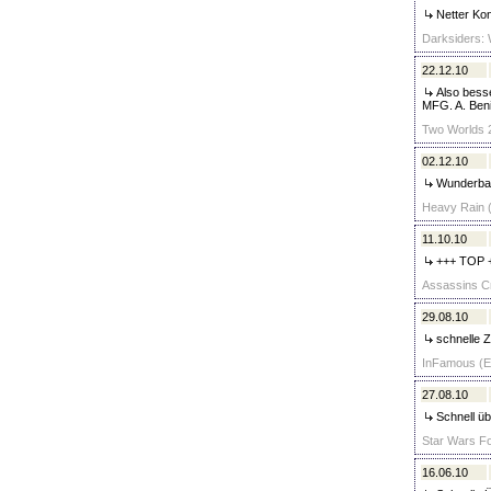
Netter Kon
Darksiders: 
22.12.10
Also besser
MFG. A. Beni
Two Worlds 2
02.12.10
Wunderbar,
Heavy Rain (
11.10.10
+++ TOP 
Assassins Cr
29.08.10
schnelle Z
InFamous (Es
27.08.10
Schnell üb
Star Wars Fo
16.06.10