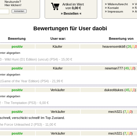
Neukunde?
»
»
Artikel im Wert
Widerrufsrecht
V
Hier klicken!
»
»
von
0,00 €
Kontakt
F
»
»
Impressum
» Bestellen «
Bewertungen für User daobi
Bewertung
User war:
Bewertung von
positiv
Käufer
heavensentkb8
(
26
,
0
,
0
nter abgegeben
 - Wild Hunt (D1 Edition) (uncut) (PS4) - 15,00 €
positiv
Käufer
newman777
(
49
,
0
,
0
)
nter abgegeben
 (Game of the Year Edition) (PS4) - 21,99 €
positiv
Verkäufer
dukeofdukes
(
45
,
0
,
1
)
nter abgegeben
 - The Temptation (PS3) - 6,00 €
positiv
Verkäufer
mech321
(
7
,
0
,
0
)
schnell, verschickt schnell! Im Top Zustand.
he Force Unleashed 2 (PS3) - 11,00 €
positiv
Verkäufer
mech321
(
7
,
0
,
0
)