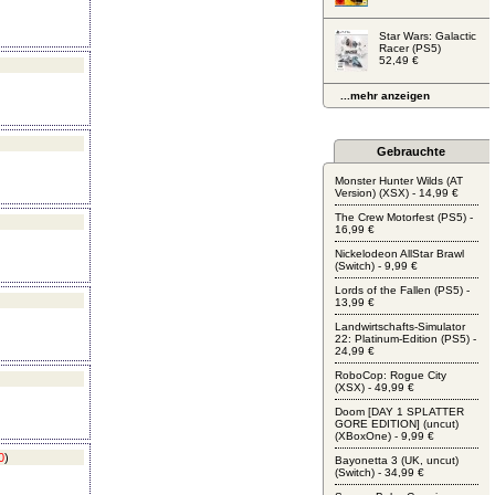
Star Wars: Galactic
Racer (PS5)
52,49 €
...mehr anzeigen
Gebrauchte
Monster Hunter Wilds (AT
Version) (XSX) - 14,99 €
The Crew Motorfest (PS5) -
16,99 €
Nickelodeon AllStar Brawl
(Switch) - 9,99 €
Lords of the Fallen (PS5) -
13,99 €
Landwirtschafts-Simulator
22: Platinum-Edition (PS5) -
24,99 €
RoboCop: Rogue City
(XSX) - 49,99 €
Doom [DAY 1 SPLATTER
GORE EDITION] (uncut)
(XBoxOne) - 9,99 €
0
)
Bayonetta 3 (UK, uncut)
(Switch) - 34,99 €