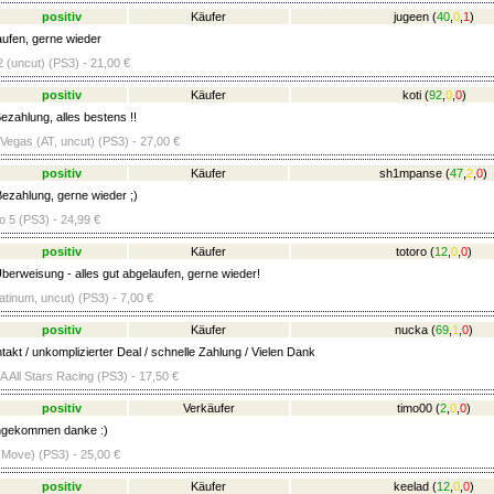
positiv
Käufer
jugeen
(
40
,
0
,
1
)
ufen, gerne wieder
 (uncut) (PS3) - 21,00 €
positiv
Käufer
koti
(
92
,
0
,
0
)
ezahlung, alles bestens !!
 Vegas (AT, uncut) (PS3) - 27,00 €
positiv
Käufer
sh1mpanse
(
47
,
2
,
0
)
Bezahlung, gerne wieder ;)
 5 (PS3) - 24,99 €
positiv
Käufer
totoro
(
12
,
0
,
0
)
berweisung - alles gut abgelaufen, gerne wieder!
latinum, uncut) (PS3) - 7,00 €
positiv
Käufer
nucka
(
69
,
1
,
0
)
akt / unkomplizierter Deal / schnelle Zahlung / Vielen Dank
 All Stars Racing (PS3) - 17,50 €
positiv
Verkäufer
timo00
(
2
,
0
,
0
)
angekommen danke :)
Move) (PS3) - 25,00 €
positiv
Käufer
keelad
(
12
,
0
,
0
)