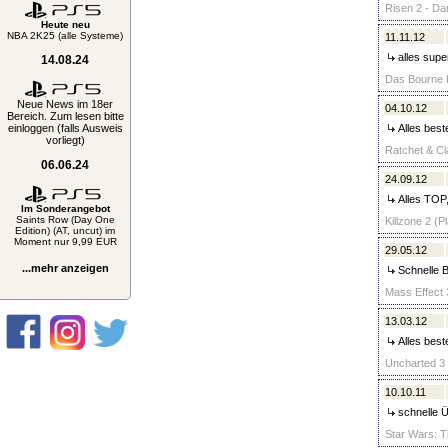
Risen 2 - Da
Heute neu
NBA 2K25 (alle Systeme)
11.11.12
alles supe
14.08.24
Das Bourne K
Neue News im 18er
04.10.12
Bereich. Zum lesen bitte
einloggen (falls Ausweis
Alles beste
vorliegt)
Ratchet & Cla
06.06.24
24.09.12
Alles TOP,
Im Sonderangebot
Saints Row (Day One
Killzone 2 (P
Edition) (AT, uncut) im
Moment nur 9,99 EUR
29.05.12
...mehr anzeigen
Schnelle B
Mass Effect 3
13.03.12
Alles best
Uncharted 3 
10.10.11
schnelle Ü
Star Wars: T