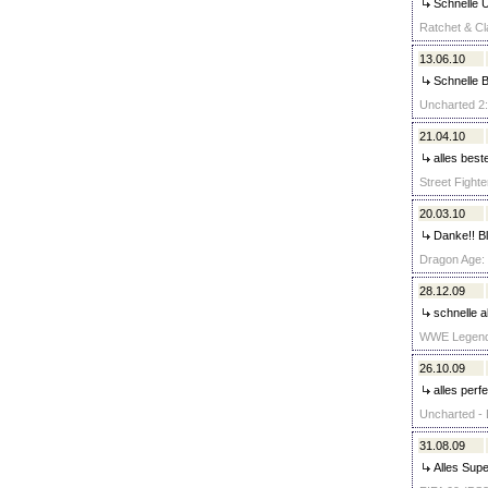
Schnelle Ü
Ratchet & Cla
13.06.10
Schnelle B
Uncharted 2:
21.04.10
alles best
Street Fighte
20.03.10
Danke!! B
Dragon Age: 
28.12.09
schnelle a
WWE Legends
26.10.09
alles perf
Uncharted - 
31.08.09
Alles Supe