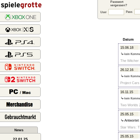
Passwort
vergessen?
Pass
User
Datum
15.06.18
kein Komme
The Witcher 3
26.12.16
kein Komme
Project Cars
16.11.15
kein Komme
Two Worlds 2
25.05.15
Antwortet 
Star Wars: T
News
25.05.15
22.01.25