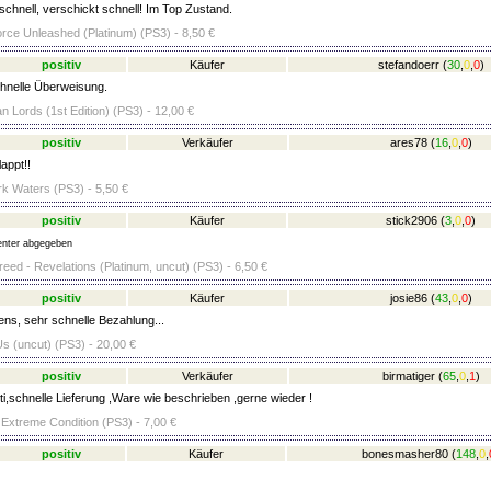
schnell, verschickt schnell! Im Top Zustand.
rce Unleashed (Platinum) (PS3) - 8,50 €
positiv
Käufer
stefandoerr
(
30
,
0
,
0
)
hnelle Überweisung.
an Lords (1st Edition) (PS3) - 12,00 €
positiv
Verkäufer
ares78
(
16
,
0
,
0
)
appt!!
rk Waters (PS3) - 5,50 €
positiv
Käufer
stick2906
(
3
,
0
,
0
)
nter abgegeben
eed - Revelations (Platinum, uncut) (PS3) - 6,50 €
positiv
Käufer
josie86
(
43
,
0
,
0
)
ens, sehr schnelle Bezahlung...
Us (uncut) (PS3) - 20,00 €
positiv
Verkäufer
birmatiger
(
65
,
0
,
1
)
ti,schnelle Lieferung ,Ware wie beschrieben ,gerne wieder !
 Extreme Condition (PS3) - 7,00 €
positiv
Käufer
bonesmasher80
(
148
,
0
,