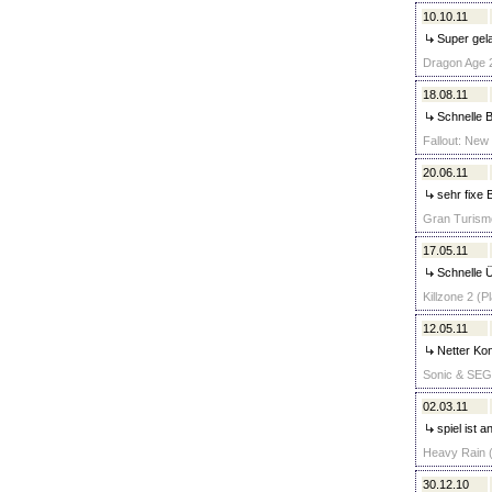
10.10.11
Super gela
Dragon Age 2
18.08.11
Schnelle B
Fallout: New
20.06.11
sehr fixe 
Gran Turismo
17.05.11
Schnelle Ü
Killzone 2 (P
12.05.11
Netter Kont
Sonic & SEGA
02.03.11
spiel ist 
Heavy Rain (
30.12.10