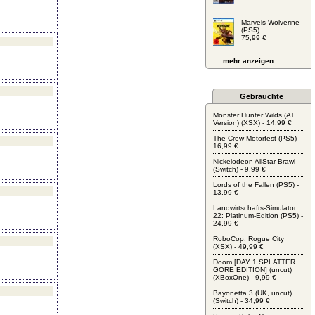
Marvels Wolverine
(PS5)
75,99 €
...mehr anzeigen
Gebrauchte
Monster Hunter Wilds (AT
Version) (XSX) - 14,99 €
The Crew Motorfest (PS5) -
16,99 €
Nickelodeon AllStar Brawl
(Switch) - 9,99 €
Lords of the Fallen (PS5) -
13,99 €
Landwirtschafts-Simulator
22: Platinum-Edition (PS5) -
24,99 €
RoboCop: Rogue City
(XSX) - 49,99 €
Doom [DAY 1 SPLATTER
GORE EDITION] (uncut)
(XBoxOne) - 9,99 €
Bayonetta 3 (UK, uncut)
(Switch) - 34,99 €