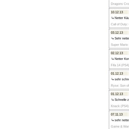
Dragons Crow
10.12.13
Netter Käuf
Call of Duty:
03.12.13
Sehr nette
Super Mario 
02.12.13
Netter Kon
Fifa 14 (PS4)
01.12.13
sehr schne
Ryse: Son of
01.12.13
Schnelle z
Knack (PS4) 
07.11.13
sehr nette
Game & Wario