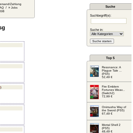
ersand/Zahlung
Suche
/ »
AQ
Jobs
AGB
Suchbegriff(e):
sg
Suche in:
Top 5
Resonance: A
Plague Tale ...
(PS5)
52,49 €
Fire Emblem
0
)
Fortunes Weav...
(Switch2)
72,99 €
Onimusha Way of
the Sword (PS5)
67,49 €
Mortal Shell 2
(PS5)
48,49 €