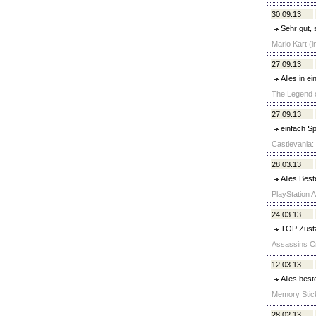
30.09.13
Sehr gut, s
Mario Kart (i
27.09.13
Alles in e
The Legend o
27.09.13
einfach Sp
Castlevania: 
28.03.13
Alles Best
PlayStation A
24.03.13
TOP Zusta
Assassins Cr
12.03.13
Alles best
Memory Stick
28.02.13