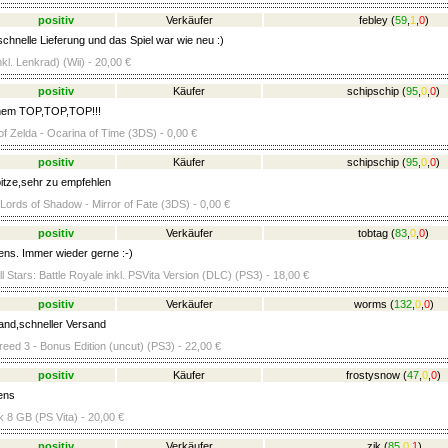
positiv
Verkäufer
febley
(
59
,
1
,
0
)
chnelle Lieferung und das Spiel war wie neu :)
nkl. Lenkrad) (Wii) - 20,00 €
positiv
Käufer
schipschip
(
95
,
0
,
0
)
inem TOP,TOP,TOP!!!
f Zelda - Ocarina of Time (3DS) - 0,00 €
positiv
Käufer
schipschip
(
95
,
0
,
0
)
itze,sehr zu empfehlen
Lords of Shadow - Mirror of Fate (3DS) - 0,00 €
positiv
Verkäufer
tobtag
(
83
,
0
,
0
)
ens. Immer wieder gerne :-)
ll Stars: Battle Royale inkl. PSVita Version (DLC) (PS3) - 18,00 €
positiv
Verkäufer
worms
(
132
,
0
,
0
)
nd,schneller Versand
eed 3 - Bonus Edition (uncut) (PS3) - 22,00 €
positiv
Käufer
frostysnow
(
47
,
0
,
0
)
ens
 8 GB (PS Vita) - 20,00 €
positiv
Verkäufer
zik
(
85
,
0
,
1
)