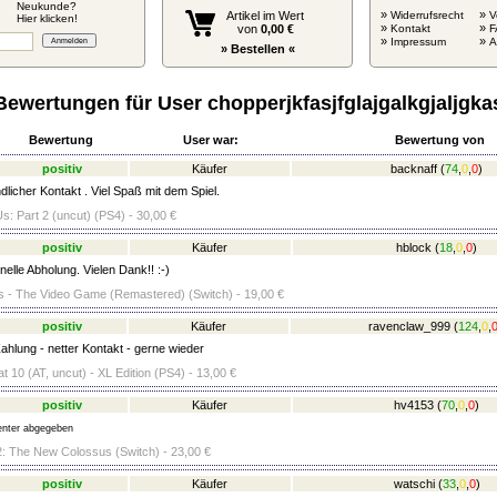
Neukunde?
»
»
Artikel im Wert
Widerrufsrecht
V
Hier klicken!
»
»
von
0,00 €
Kontakt
F
»
»
Impressum
» Bestellen «
Bewertungen für User chopperjkfasjfglajgalkgjaljgka
Bewertung
User war:
Bewertung von
positiv
Käufer
backnaff
(
74
,
0
,
0
)
licher Kontakt . Viel Spaß mit dem Spiel.
s: Part 2 (uncut) (PS4) - 30,00 €
positiv
Käufer
hblock
(
18
,
0
,
0
)
elle Abholung. Vielen Dank!! :-)
 - The Video Game (Remastered) (Switch) - 19,00 €
positiv
Käufer
ravenclaw_999
(
124
,
0
,
ahlung - netter Kontakt - gerne wieder
 10 (AT, uncut) - XL Edition (PS4) - 13,00 €
positiv
Käufer
hv4153
(
70
,
0
,
0
)
nter abgegeben
2: The New Colossus (Switch) - 23,00 €
positiv
Käufer
watschi
(
33
,
0
,
0
)