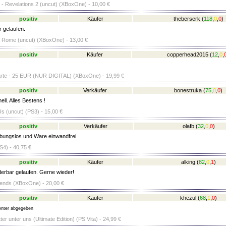
l - Revelations 2 (uncut) (XBoxOne) - 10,00 €
positiv
Käufer
theberserk
(
118
,
0
,
0
)
r gelaufen.
 Rome (uncut) (XBoxOne) - 13,00 €
positiv
Käufer
copperhead2015
(
12
,
0
,
arte - 25 EUR (NUR DIGITAL) (XBoxOne) - 19,99 €
positiv
Verkäufer
bonestruka
(
75
,
0
,
0
)
ll. Alles Bestens !
Us (uncut) (PS3) - 15,00 €
positiv
Verkäufer
olafb
(
32
,
0
,
0
)
bungslos und Ware einwandfrei
S4) - 40,75 €
positiv
Käufer
alking
(
82
,
0
,
1
)
erbar gelaufen. Gerne wieder!
nds (XBoxOne) - 20,00 €
positiv
Käufer
khezul
(
68
,
1
,
0
)
nter abgegeben
tter unter uns (Ultimate Edition) (PS Vita) - 24,99 €