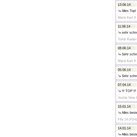
13.06.14
Alles Top! 
Mario Kart 8 
11.06.14
sehr schne
Tomb Raider -
08.06.14
Sehr schne
Mario Kart 8 
05.06.14
Sehr schne
07.04.14
!!! TOP !!!
Yoshis New I
15.01.14
Alles best
Fifa 14 (PS4)
14.01.14
Alles best