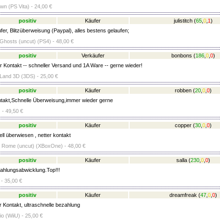
n (PS Vita) - 24,00 €
positiv
Käufer
julistitch
(
65
,
0
,
1
)
er, Blitzüberweisung (Paypal), alles bestens gelaufen;
 Ghosts (uncut) (PS4) - 48,00 €
positiv
Verkäufer
bonbons
(
186
,
0
,
0
)
r Kontakt -- schneller Versand und 1A Ware -- gerne wieder!
Land 3D (3DS) - 25,00 €
positiv
Käufer
robben
(
20
,
0
,
0
)
takt,Schnelle Überweisung,immer wieder gerne
 - 49,50 €
positiv
Käufer
copper
(
30
,
0
,
0
)
ll überwiesen , netter kontakt
 Rome (uncut) (XBoxOne) - 48,00 €
positiv
Käufer
salla
(
230
,
0
,
0
)
ahlungsabwicklung.Top!!!
- 35,00 €
positiv
Käufer
dreamfreak
(
47
,
0
,
0
)
r Kontakt, ultraschnelle bezahlung
 (WiiU) - 25,00 €