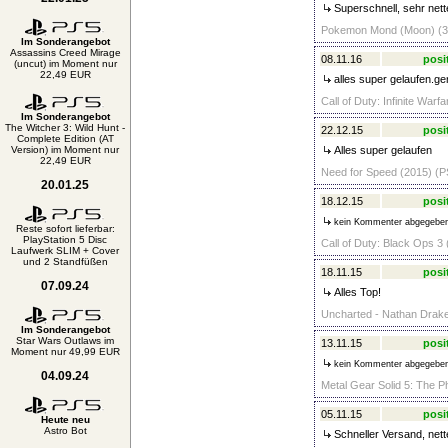
Superschnell, sehr nett
Pokemon Mond (Moon) (3D
Im Sonderangebot
Assassins Creed Mirage
08.11.16
posi
(uncut) im Moment nur
22,49 EUR
alles super gelaufen.ge
Call of Duty: Infinite Warf
Im Sonderangebot
The Witcher 3: Wild Hunt -
22.12.15
posi
Complete Edition (AT
Version) im Moment nur
Alles super gelaufen
22,49 EUR
Need for Speed (2015) (P
20.01.25
18.12.15
posi
kein Kommenter abgegebe
Reste sofort lieferbar:
PlayStation 5 Disc
Call of Duty: Black Ops 
Laufwerk SLIM + Cover
und 2 Standfüßen
18.11.15
posi
07.09.24
Alles Top!
Uncharted - Nathan Drake 
Im Sonderangebot
Star Wars Outlaws im
13.11.15
posi
Moment nur 49,99 EUR
kein Kommenter abgegebe
04.09.24
Metal Gear Solid 5: The P
05.11.15
posi
Heute neu
Astro Bot
Schneller Versand, net