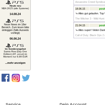
Assassins Creed Syndicate
Heute neu
NBA 2K25 (alle Systeme)
18.06.15
posi
Alles gut gelaufen. Top
14.08.24
The Witcher 3 - Wild Hunt 
Neue News im 18er
21.04.15
posi
Bereich. Zum lesen bitte
einloggen (falls Ausweis
Alles super! Vielen Dan
vorliegt)
Call of Duty: Black Ops 2 
06.06.24
Im Sonderangebot
Saints Row (Day One
Edition) (AT, uncut) im
Moment nur 9,99 EUR
...mehr anzeigen
Service
Dein Account