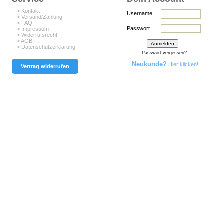
> Kontakt
Username
> Versand/Zahlung
> FAQ
Passwort
> Impressum
> Widerrufsrecht
> AGB
> Datenschutzerklärung
Passwort vergessen?
Neukunde?
Hier klicken!
Vertrag widerrufen