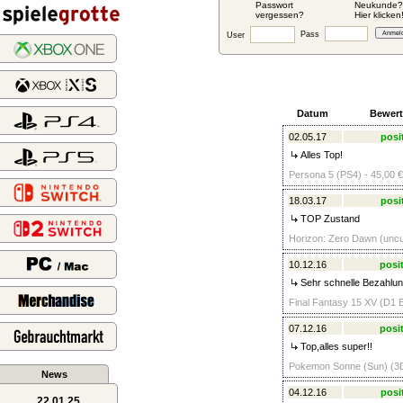
Passwort
Neukunde?
vergessen?
Hier klicken
Pass
User
Datum
Bewer
02.05.17
posi
Alles Top!
Persona 5 (PS4) - 45,00 €
18.03.17
posi
TOP Zustand
Horizon: Zero Dawn (uncut
10.12.16
posit
Sehr schnelle Bezahlung
Final Fantasy 15 XV (D1 E
07.12.16
posit
Top,alles super!!
Pokemon Sonne (Sun) (3D
News
04.12.16
posi
22.01.25