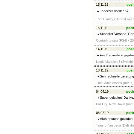
15.11.19
posi
Jederzeit wieder ðŸ‘
Tom Clancys: Ghost Recon 
15.11.19
posit
Schneller Versand. Ger
Control (uncut) (PS4) - 20
14.11.19
posi
kein Kommenter abgegebe
Luigis Mansion 3 (Switch) 
13.11.19
posi
Sehr schnelle Lieferung
The Outer Worlds (uncut) 
04.04.19
posit
Super gelaufen! Danke.
Far Cry: New Dawn (uncut
08.02.19
posit
Alles bestens gelaufen
Tales of Vesperia (Definiti