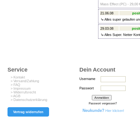
Mass Effect (PC) - 29,00 
21.06.08
posi
Alles super gelaufen un
29.03.08
posit
Alles Super. Netter Kon
Service
Dein Account
> Kontakt
Username
> Versand/Zahlung
> FAQ
Passwort
> Impressum
> Widerrufsrecht
> AGB
> Datenschutzerklärung
Passwort vergessen?
Neukunde?
Hier klicken!
Vertrag widerrufen