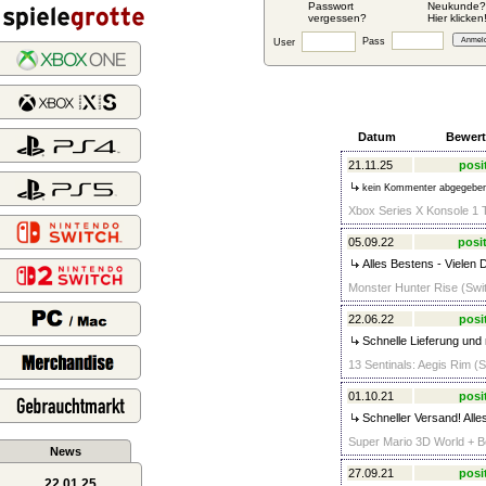
Passwort
Neukunde?
vergessen?
Hier klicken
Pass
User
Datum
Bewer
21.11.25
posi
kein Kommenter abgegebe
Xbox Series X Konsole 1 
05.09.22
posit
Alles Bestens - Vielen 
Monster Hunter Rise (Swit
22.06.22
posi
Schnelle Lieferung und n
13 Sentinals: Aegis Rim (S
01.10.21
posi
Schneller Versand! Alle
Super Mario 3D World + B
News
27.09.21
posi
22.01.25