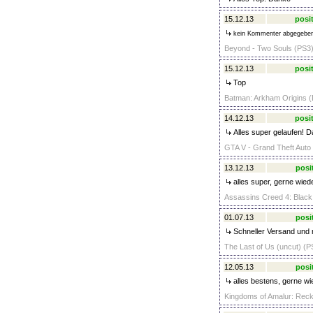
15.12.13
posit
kein Kommenter abgegebe
Beyond - Two Souls (PS3)
15.12.13
posit
Top
Batman: Arkham Origins (D
14.12.13
posit
Alles super gelaufen! D
GTA V - Grand Theft Auto 
13.12.13
posi
alles super, gerne wiede
Assassins Creed 4: Black 
01.07.13
posi
Schneller Versand und n
The Last of Us (uncut) (P
12.05.13
posi
alles bestens, gerne wi
Kingdoms of Amalur: Recko