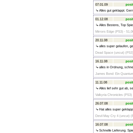
07.01.09
posi
Alles gut geklappt. Ger
01.12.08
posi
Alles Bestens, Top Spie
Mirrors Edge (PS3) - 51,0
20.11.08
posi
alles super gelaufen, g
Dead Space (uncut) (PS3)
16.11.08
posi
alles in Ordnung, schne
James Bond: Ein Quantum 
11.11.08
posit
Alles lief sehr gut ab, s
Valkyria Chronicles (PS3) 
26.07.08
posi
Hat alles super geklapp
Devil May Cry 4 (uncut) (
16.07.08
posi
Schnelle Lieferung. Spi