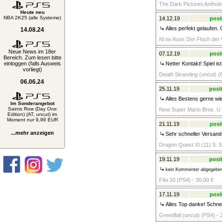
The Dark Pictures Antholo
Heute neu
NBA 2K25 (alle Systeme)
14.12.19
posi
Alles perfekt gelaufen.
14.08.24
Ni no Kuni: Der Fluch der
Neue News im 18er
07.12.19
posi
Bereich. Zum lesen bitte
einloggen (falls Ausweis
Netter Kontakt! Spiel i
vorliegt)
Death Stranding (uncut) (
06.06.24
25.11.19
posit
Alles Bestens gerne wi
Im Sonderangebot
Saints Row (Day One
New Super Mario Bros. U 
Edition) (AT, uncut) im
Moment nur 9,99 EUR
21.11.19
posi
...mehr anzeigen
Sehr schneller Versand
Dragon Quest XI (11) S: St
19.11.19
posit
kein Kommenter abgegebe
Fifa 20 (PS4) - 30,00 €
17.11.19
posi
Alles Top danke! Schne
Greedfall (uncut) (PS4) - 