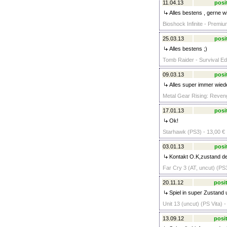
11.04.13
posi
Alles bestens , gerne wi
Bioshock Infinite - Premiu
25.03.13
posi
Alles bestens ;)
Tomb Raider - Survival Edi
09.03.13
posi
Alles super immer wied
Metal Gear Rising: Reven
17.01.13
posi
Ok!
Starhawk (PS3) - 13,00 €
03.01.13
posi
Kontakt O.K,zustand des
Far Cry 3 (AT, uncut) (PS3
20.11.12
posit
Spiel in super Zustand 
Unit 13 (uncut) (PS Vita) -
13.09.12
posit