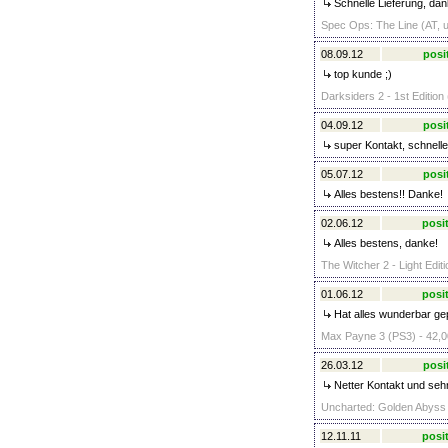
Schnelle Lieferung, dan
Spec Ops: The Line (AT, u
08.09.12
posi
top kunde ;)
Darksiders 2 - 1st Edition
04.09.12
posi
super Kontakt, schnelle 
05.07.12
posi
Alles bestens!! Danke!
02.06.12
posit
Alles bestens, danke!
The Witcher 2 - Light Edit
01.06.12
posit
Hat alles wunderbar gep
Max Payne 3 (PS3) - 42,0
26.03.12
posi
Netter Kontakt und sehr
Uncharted: Golden Abyss (
12.11.11
posit