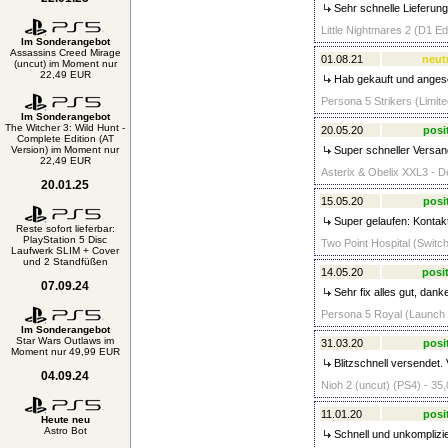
Sehr schnelle Lieferung
Little Nightmares 2 (D1 Edi
Im Sonderangebot
Assassins Creed Mirage
01.08.21
neut
(uncut) im Moment nur
22,49 EUR
Hab gekauft und angesch
Persona 5 Strikers (Limite
Im Sonderangebot
The Witcher 3: Wild Hunt -
20.05.20
posi
Complete Edition (AT
Version) im Moment nur
Super schneller Versan
22,49 EUR
Asterix & Obelix XXL3 - Der
20.01.25
15.05.20
posi
Super gelaufen: Kontakt
Reste sofort lieferbar:
PlayStation 5 Disc
Two Point Hospital (Switch
Laufwerk SLIM + Cover
und 2 Standfüßen
14.05.20
posit
07.09.24
Sehr fix alles gut, dank
Persona 5 Royal (Launch E
Im Sonderangebot
Star Wars Outlaws im
31.03.20
posi
Moment nur 49,99 EUR
Blitzschnell versendet.
04.09.24
Nioh 2 (uncut) (PS4) - 35,
11.01.20
posi
Heute neu
Astro Bot
Schnell und unkomplizie