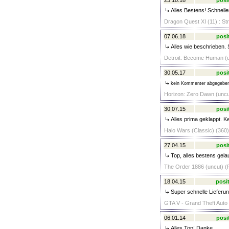
23.10.18
posi
Alles Bestens! Schnelle
Dragon Quest XI (11) : Str
07.06.18
posi
Alles wie beschrieben. 
Detroit: Become Human (u
30.05.17
posi
kein Kommenter abgegebe
Horizon: Zero Dawn (uncut
30.07.15
posi
Alles prima geklappt. K
Halo Wars (Classic) (360)
27.04.15
posi
Top, alles bestens gela
The Order 1886 (uncut) (P
18.04.15
posit
Super schnelle Lieferu
GTA V - Grand Theft Auto 
06.01.14
posi
Alles Top! Danke