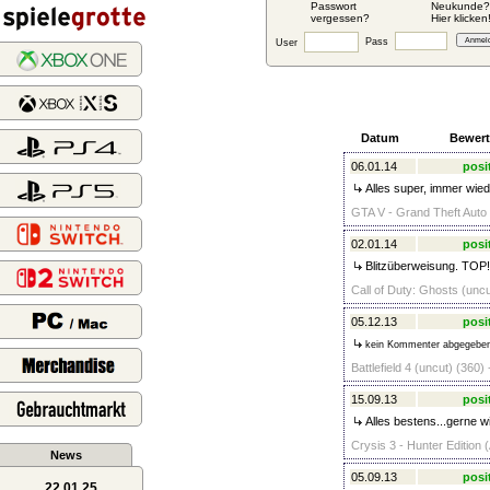
Passwort
Neukunde?
vergessen?
Hier klicken
Pass
User
Datum
Bewer
06.01.14
posi
Alles super, immer wied
GTA V - Grand Theft Auto 
02.01.14
posi
Blitzüberweisung. TOP!
Call of Duty: Ghosts (uncu
05.12.13
posi
kein Kommenter abgegebe
Battlefield 4 (uncut) (360)
15.09.13
posi
Alles bestens...gerne w
Crysis 3 - Hunter Edition 
News
05.09.13
posi
22.01.25