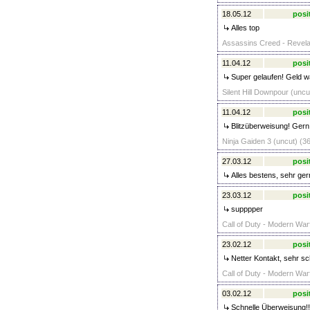
18.05.12
posi
Alles top
Assassins Creed - Revelat
11.04.12
posi
Super gelaufen! Geld w
Silent Hill Downpour (uncu
11.04.12
posi
Blitzüberweisung! Gern
Ninja Gaiden 3 (uncut) (36
27.03.12
posi
Alles bestens, sehr ger
23.03.12
posi
supppper
Call of Duty - Modern Warf
23.02.12
posi
Netter Kontakt, sehr sc
Call of Duty - Modern Warf
03.02.12
posi
Schnelle Überweisung!! A