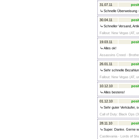
31.07.11
posit
Schnelle Überweisung - 
30.04.11
posi
Schneller Versand, Artik
Fallout: New Vegas (AT, un
19.03.11
posi
Alles ok!
Assassins Creed - Brother
26.01.11
posi
Sehr schnelle Bezahlung
Fallout: New Vegas (AT, un
10.12.10
posi
Alles bestens!
01.12.10
posi
Sehr guter Verkäufer, s
Call of Duty: Black Ops (3
28.11.10
posi
Super. Danke. Gerne wi
Castlevania - Lords of Sh