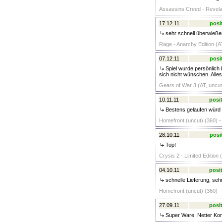
Assassins Creed - Revelat
17.12.11
posi
sehr schnell überwieße
Rage - Anarchy Edition (AT
07.12.11
posi
Spiel wurde persönlich 
sich nicht wünschen. Alle
Gears of War 3 (AT, uncut
10.11.11
posit
Bestens gelaufen würd 
Homefront (uncut) (360) -
28.10.11
posi
Top!
Crysis 2 - Limited Edition 
04.10.11
posit
schnelle Lieferung, seh
Homefront (uncut) (360) -
27.09.11
posit
Super Ware. Netter Kont