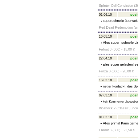
Splinter Cell Conviction (3
01.06.10
posi
superschnelle überweisu
Red Dead Redemption (unc
16.05.10
posi
Alles super ,schnelle L
Fallout 3 (360) - 15,00 €
22.04.10
posi
alles super gelaufen! se
Forza 3 (360) - 20,00 €
16.03.10
posi
netter kontackt, das Sp
07.03.10
posi
kein Kommenter abgegebe
Bioshock 2 (Classic, uncut
01.03.10
posi
Alles prima! Kann gern
Fallout 3 (360) - 22,50 €