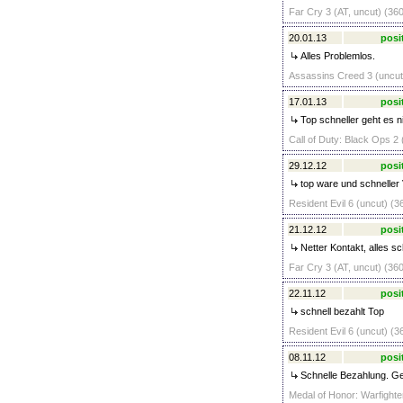
Far Cry 3 (AT, uncut) (360
20.01.13
posi
Alles Problemlos.
Assassins Creed 3 (uncut)
17.01.13
posi
Top schneller geht es n
Call of Duty: Black Ops 2 
29.12.12
posi
top ware und schneller
Resident Evil 6 (uncut) (3
21.12.12
posi
Netter Kontakt, alles sc
Far Cry 3 (AT, uncut) (360
22.11.12
posi
schnell bezahlt Top
Resident Evil 6 (uncut) (3
08.11.12
posi
Schnelle Bezahlung. Ge
Medal of Honor: Warfighter