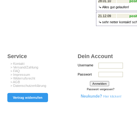
28.01.10
posi
Alles gut gelaufen!
21.12.09
posi
sehr netter kontakt! sch
Service
Dein Account
> Kontakt
Username
> Versand/Zahlung
> FAQ
Passwort
> Impressum
> Widerrufsrecht
> AGB
> Datenschutzerklärung
Passwort vergessen?
Neukunde?
Hier klicken!
Vertrag widerrufen