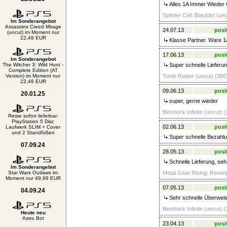
Alles 1A Immer Wieder
Splinter Cell: Blacklist (un
Im Sonderangebot
Assassins Creed Mirage
24.07.13
posi
(uncut) im Moment nur
22,49 EUR
Klasse Partner. Ware 1a
17.06.13
posi
Im Sonderangebot
The Witcher 3: Wild Hunt -
Super schnelle Lieferun
Complete Edition (AT
Version) im Moment nur
Tomb Raider (uncut) (360)
22,49 EUR
09.06.13
posi
20.01.25
super, gerne wieder
Bioshock Infinite (uncut) (
Reste sofort lieferbar:
PlayStation 5 Disc
02.06.13
posi
Laufwerk SLIM + Cover
und 2 Standfüßen
Super schnelle Bezahlun
07.09.24
28.05.13
posi
Schnelle Lieferung, sehr
Im Sonderangebot
Star Wars Outlaws im
Metal Gear Rising: Reveng
Moment nur 49,99 EUR
07.05.13
posi
04.09.24
Sehr schnelle Überweis
Bioshock Infinite (uncut) (
Heute neu
Astro Bot
23.04.13
posi