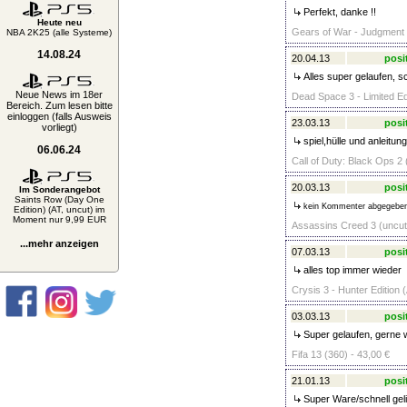
Perfekt, danke !!
Heute neu
Gears of War - Judgment (
NBA 2K25 (alle Systeme)
14.08.24
20.04.13
posi
Alles super gelaufen, sc
Neue News im 18er
Dead Space 3 - Limited Edi
Bereich. Zum lesen bitte
einloggen (falls Ausweis
23.03.13
posi
vorliegt)
spiel,hülle und anleitun
06.06.24
Call of Duty: Black Ops 2 
20.03.13
posi
Im Sonderangebot
Saints Row (Day One
kein Kommenter abgegebe
Edition) (AT, uncut) im
Moment nur 9,99 EUR
Assassins Creed 3 (uncut)
...mehr anzeigen
07.03.13
posi
alles top immer wieder
Crysis 3 - Hunter Edition 
03.03.13
posi
Super gelaufen, gerne 
Fifa 13 (360) - 43,00 €
21.01.13
posi
Super Ware/schnell gel