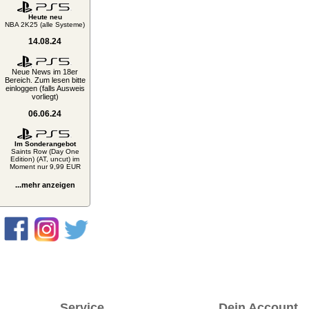
Heute neu
NBA 2K25 (alle Systeme)
14.08.24
Neue News im 18er
Bereich. Zum lesen bitte
einloggen (falls Ausweis
vorliegt)
06.06.24
Im Sonderangebot
Saints Row (Day One
Edition) (AT, uncut) im
Moment nur 9,99 EUR
...mehr anzeigen
Service
Dein Account