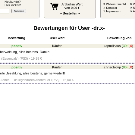
Neukunde?
»
»
Artikel im Wert
Widerrufsrecht
V
Hier klicken!
»
»
von
0,00 €
Kontakt
F
»
»
Impressum
» Bestellen «
Bewertungen für User -dr.x-
Bewertung
User war:
Bewertung von
positiv
Käufer
kapmillhaus
(
30
,
0
,
0
)
berweisung, alles bestens. Danke!
(Essentials) (PS3) - 19,99 €
positiv
Käufer
chrischiovp
(
86
,
0
,
0
)
lle Bezahlung, alles bestens, gerne wieder!!
 Jones - Die legendären Abenteuer (PS3) - 16,00 €