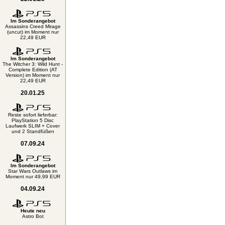
Im Sonderangebot
Assassins Creed Mirage
(uncut) im Moment nur
22,49 EUR
Im Sonderangebot
The Witcher 3: Wild Hunt -
Complete Edition (AT
Version) im Moment nur
22,49 EUR
20.01.25
Reste sofort lieferbar:
PlayStation 5 Disc
Laufwerk SLIM + Cover
und 2 Standfüßen
07.09.24
Im Sonderangebot
Star Wars Outlaws im
Moment nur 49,99 EUR
04.09.24
Heute neu
Astro Bot