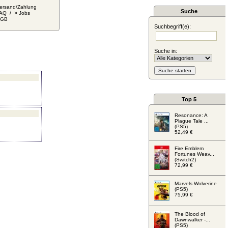
ersand/Zahlung
Suche
/ »
AQ
Jobs
AGB
Suchbegriff(e):
Suche in:
Top 5
Resonance: A
Plague Tale ...
(PS5)
52,49 €
Fire Emblem
Fortunes Weav...
(Switch2)
72,99 €
Marvels Wolverine
(PS5)
75,99 €
The Blood of
Dawnwalker -...
(PS5)