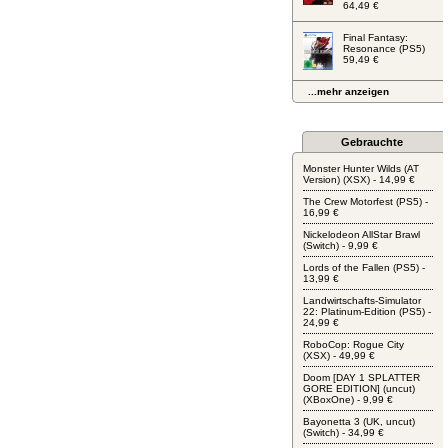
64,49 €
Final Fantasy:
Resonance (PS5)
59,49 €
...mehr anzeigen
Gebrauchte
Monster Hunter Wilds (AT
Version) (XSX) - 14,99 €
The Crew Motorfest (PS5) -
16,99 €
Nickelodeon AllStar Brawl
(Switch) - 9,99 €
Lords of the Fallen (PS5) -
13,99 €
Landwirtschafts-Simulator
22: Platinum-Edition (PS5) -
24,99 €
RoboCop: Rogue City
(XSX) - 49,99 €
Doom [DAY 1 SPLATTER
GORE EDITION] (uncut)
(XBoxOne) - 9,99 €
Bayonetta 3 (UK, uncut)
(Switch) - 34,99 €