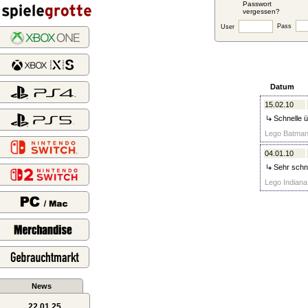
Passwort
vergessen?
Pass
User
Datum
15.02.10
Schnelle ü
Lego Batman 
04.01.10
Sehr schne
Lego Indiana
News
22.01.25