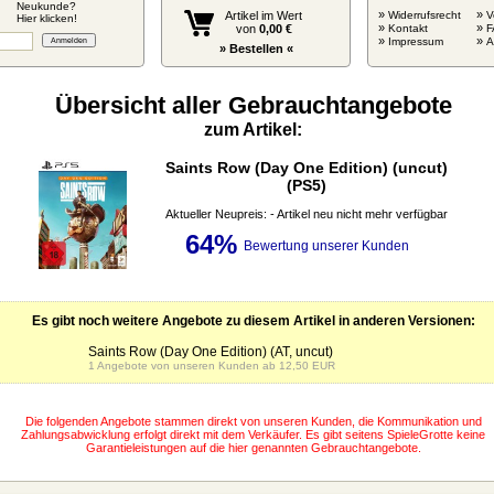
Neukunde?
»
»
Artikel im Wert
Widerrufsrecht
V
Hier klicken!
»
»
von
0,00 €
Kontakt
F
»
»
Impressum
» Bestellen «
Übersicht aller Gebrauchtangebote
zum Artikel:
Saints Row (Day One Edition) (uncut)
(PS5)
Aktueller Neupreis: - Artikel neu nicht mehr verfügbar
64%
Bewertung unserer Kunden
Es gibt noch weitere Angebote zu diesem Artikel in anderen Versionen:
Saints Row (Day One Edition) (AT, uncut)
1 Angebote von unseren Kunden ab 12,50 EUR
Die folgenden Angebote stammen direkt von unseren Kunden, die Kommunikation und
Zahlungsabwicklung erfolgt direkt mit dem Verkäufer. Es gibt seitens SpieleGrotte keine
Garantieleistungen auf die hier genannten Gebrauchtangebote.