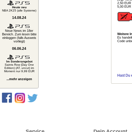
2,50 EUR 
5,00 EUR 
Heute neu
NBA 2K25 (alle Systeme)
14.08.24
Neue News im 18er
Weitere I
Bereich. Zum lesen bitte
Es handelt
einloggen (falls Ausweis
Code unbe
vorliegt)
06.06.24
Im Sonderangebot
Saints Row (Day One
Edition) (AT, uncut) im
Moment nur 9,99 EUR
Hast Du 
...mehr anzeigen
Service
Dein Account