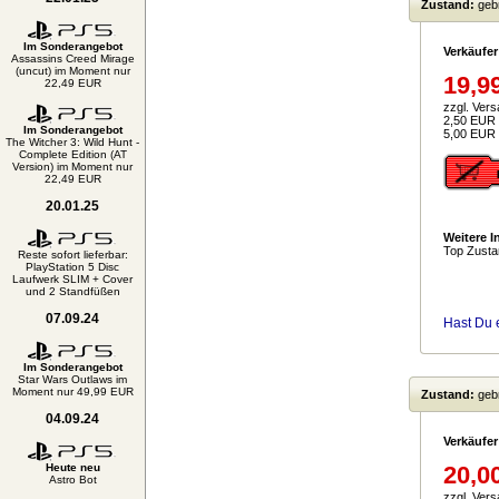
Zustand:
geb
Im Sonderangebot
Verkäufer
Assassins Creed Mirage
(uncut) im Moment nur
19,9
22,49 EUR
zzgl. Ver
2,50 EUR 
Im Sonderangebot
5,00 EUR 
The Witcher 3: Wild Hunt -
Complete Edition (AT
Version) im Moment nur
22,49 EUR
20.01.25
Weitere I
Top Zusta
Reste sofort lieferbar:
PlayStation 5 Disc
Laufwerk SLIM + Cover
und 2 Standfüßen
07.09.24
Hast Du 
Im Sonderangebot
Star Wars Outlaws im
Moment nur 49,99 EUR
Zustand:
geb
04.09.24
Verkäufer
Heute neu
20,0
Astro Bot
zzgl. Ver