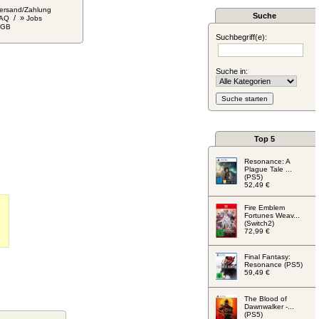
ersand/Zahlung
Suche
/ »
AQ
Jobs
AGB
Suchbegriff(e):
Suche in:
Top 5
Resonance: A
Plague Tale ...
(PS5)
52,49 €
Fire Emblem
Fortunes Weav...
(Switch2)
72,99 €
Final Fantasy:
Resonance (PS5)
59,49 €
The Blood of
Dawnwalker -...
(PS5)