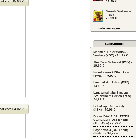
ot vom 15.06.23
64,49 €
Marvels Wolverine
(PS5)
75,99 €
...mehr anzeigen
Gebrauchte
Monster Hunter Wilds (AT
Version) (XSX) - 14,99 €
The Crew Motorfest (PS5) -
16,99 €
Nickelodeon AllStar Brawl
(Switch) - 9,99 €
Lords of the Fallen (PS5) -
13,99 €
Landwirtschafts-Simulator
22: Platinum-Edition (PS5) -
24,99 €
RoboCop: Rogue City
ot vom 04.02.25
(XSX) - 49,99 €
Doom [DAY 1 SPLATTER
GORE EDITION] (uncut)
(XBoxOne) - 9,99 €
Bayonetta 3 (UK, uncut)
(Switch) - 34,99 €