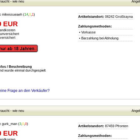
raucht - wie neu
Angeb
:
mikessueaeh
(
14
,
0
,
1
)
Artikelstandort:
06242 Großkayna
9 EUR
Zahlungsmethoden:
sandkosten
• Vorkasse
unversichert
versichert
• Barzahlung bei Abholung
nfos / Beschreibung
nd wurde einmal durchgespielt
eine Frage an den Verkäufer?
raucht - wie neu
Angeb
:
gurk_man
(
3
,
0
,
0
)
Artikelstandort:
87459 Pfronten
0 EUR
Zahlungsmethoden:
sandkosten