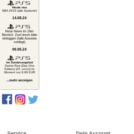
Heute neu
NBA 2K25 (alle Systeme)
14.08.24
Neue News im 18er
Bereich. Zum lesen bitte
einloggen (falls Ausweis
vorliegt)
06.06.24
Im Sonderangebot
Saints Row (Day One
Edition) (AT, uncut) im
Moment nur 9,99 EUR
...mehr anzeigen
Service
Dein Account