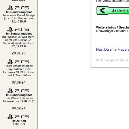
inkl. Versandkosten (un
Im Sonderangebot
Assassins Creed Mirage
(uncut) im Moment nur
22,49 EUR
Weitere Infos / Besch
Neuwertiger Zustand. P
Im Sonderangebot
The Witcher 3: Wild Hunt -
Complete Edition (AT
Version) im Moment nur
22,49 EUR
Hast Du eine Frage 
20.01.25
Verkäufer spunk696 hat 
Reste sofort lieferbar:
PlayStation 5 Disc
Laufwerk SLIM + Cover
und 2 Standfüßen
07.09.24
Im Sonderangebot
Star Wars Outlaws im
Moment nur 49,99 EUR
04.09.24
Heute neu
Astro Bot