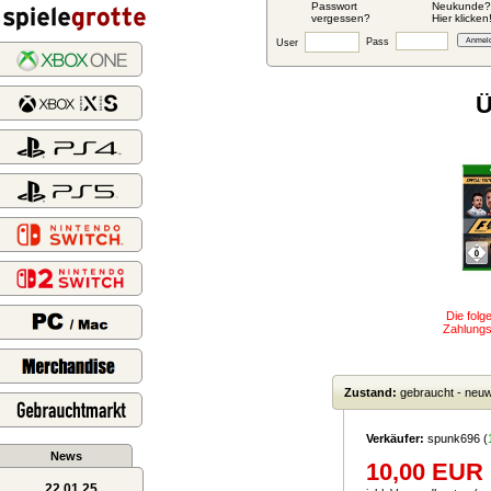
Passwort
Neukunde?
vergessen?
Hier klicken
Pass
User
Ü
Die fol
Zahlungsa
Zustand:
gebraucht - neuw
Verkäufer:
spunk696
(
News
10,00 EUR
22.01.25