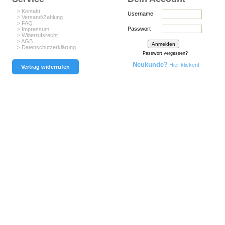
> Kontakt
Username
> Versand/Zahlung
> FAQ
Passwort
> Impressum
> Widerrufsrecht
> AGB
> Datenschutzerklärung
Passwort vergessen?
Neukunde?
Hier klicken!
Vertrag widerrufen