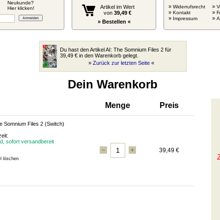
Neukunde?
»
»
Artikel im Wert
Widerrufsrecht
V
Hier klicken!
»
»
von
39,49 €
Kontakt
F
»
»
Impressum
» Bestellen «
Du hast den Artikel AI: The Somnium Files 2 für
39,49 € in den Warenkorb gelegt.
»
Zurück zur letzten Seite
«
Dein Warenkorb
Menge
Preis
he Somnium Files 2
(Switch)
eit:
d, sofort versandbereit
39,49 €
el löschen