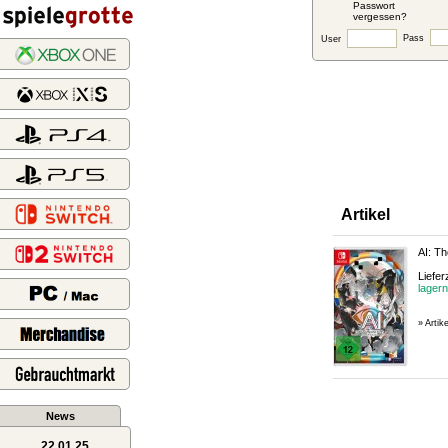
Passwort
vergessen?
Pass
User
Artikel
AI: T
Lieferz
lagern
» Artik
News
22.01.25