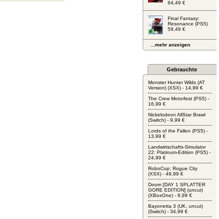
64,49 €
Final Fantasy:
Resonance (PS5)
59,49 €
...mehr anzeigen
Gebrauchte
Monster Hunter Wilds (AT
Version) (XSX) - 14,99 €
The Crew Motorfest (PS5) -
16,99 €
Nickelodeon AllStar Brawl
(Switch) - 9,99 €
Lords of the Fallen (PS5) -
13,99 €
Landwirtschafts-Simulator
22: Platinum-Edition (PS5) -
24,99 €
RoboCop: Rogue City
(XSX) - 49,99 €
Doom [DAY 1 SPLATTER
GORE EDITION] (uncut)
(XBoxOne) - 9,99 €
Bayonetta 3 (UK, uncut)
(Switch) - 34,99 €