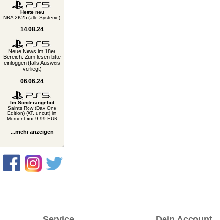
Heute neu
NBA 2K25 (alle Systeme)
14.08.24
Neue News im 18er
Bereich. Zum lesen bitte
einloggen (falls Ausweis
vorliegt)
06.06.24
Im Sonderangebot
Saints Row (Day One
Edition) (AT, uncut) im
Moment nur 9,99 EUR
...mehr anzeigen
Service
Dein Account