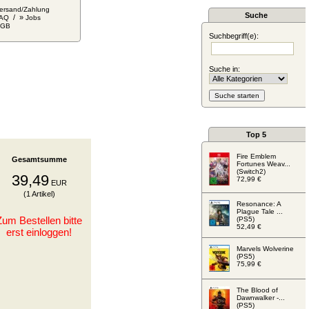
ersand/Zahlung
Suche
/ »
AQ
Jobs
AGB
Suchbegriff(e):
Suche in:
Top 5
Fire Emblem
Gesamtsumme
Fortunes Weav...
(Switch2)
39,49
72,99 €
EUR
(1 Artikel)
Resonance: A
Plague Tale ...
Zum Bestellen bitte
(PS5)
52,49 €
erst einloggen!
Marvels Wolverine
(PS5)
75,99 €
The Blood of
Dawnwalker -...
(PS5)