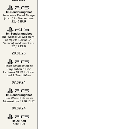
Im Sonderangebot
Assassins Creed Mirage
(uncut) im Moment nur
22,49 EUR
Im Sonderangebot
The Witcher 3: Wild Hunt -
Complete Edition (AT
Version) im Moment nur
22,49 EUR
20.01.25
Reste sofort lieferbar:
PlayStation 5 Disc
Laufwerk SLIM + Cover
und 2 Standfüßen
07.09.24
Im Sonderangebot
Star Wars Outlaws im
Moment nur 49,99 EUR
04.09.24
Heute neu
Astro Bot