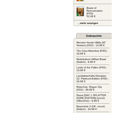
Beast of
Reincarnation
(PS5)
52,49 €
...mehr anzeigen
Gebrauchte
Monster Hunter Wilds (AT
Version) (XSX) - 14,99 €
The Crew Motorfest (PS5) -
16,99 €
Nickelodeon AllStar Brawl
(Switch) - 9,99 €
Lords of the Fallen (PS5) -
13,99 €
Landwirtschafts-Simulator
22: Platinum-Edition (PS5) -
24,99 €
RoboCop: Rogue City
(XSX) - 49,99 €
Doom [DAY 1 SPLATTER
GORE EDITION] (uncut)
(XBoxOne) - 9,99 €
Bayonetta 3 (UK, uncut)
(Switch) - 34,99 €