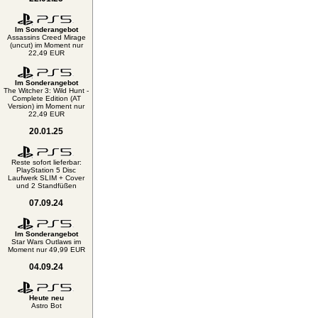
Im Sonderangebot
Assassins Creed Mirage
(uncut) im Moment nur
22,49 EUR
Im Sonderangebot
The Witcher 3: Wild Hunt -
Complete Edition (AT
Version) im Moment nur
22,49 EUR
20.01.25
Reste sofort lieferbar:
PlayStation 5 Disc
Laufwerk SLIM + Cover
und 2 Standfüßen
07.09.24
Im Sonderangebot
Star Wars Outlaws im
Moment nur 49,99 EUR
04.09.24
Heute neu
Astro Bot