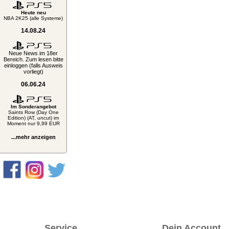
Heute neu
NBA 2K25 (alle Systeme)
14.08.24
Neue News im 18er
Bereich. Zum lesen bitte
einloggen (falls Ausweis
vorliegt)
06.06.24
Im Sonderangebot
Saints Row (Day One
Edition) (AT, uncut) im
Moment nur 9,99 EUR
...mehr anzeigen
Service
Dein Account