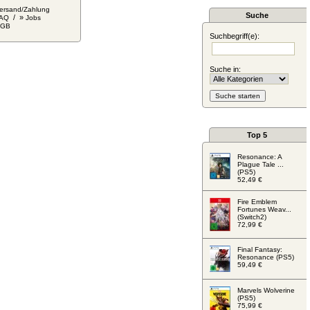
ersand/Zahlung
Suche
/ »
AQ
Jobs
AGB
Suchbegriff(e):
Suche in:
Top 5
Resonance: A
Plague Tale ...
(PS5)
52,49 €
Fire Emblem
Fortunes Weav...
(Switch2)
72,99 €
Final Fantasy:
Resonance (PS5)
59,49 €
Marvels Wolverine
(PS5)
75,99 €