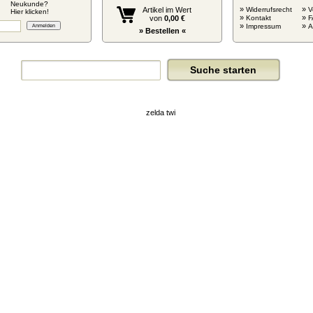
Neukunde?
»
»
Artikel im Wert
Widerrufsrecht
V
Hier klicken!
»
»
von
0,00 €
Kontakt
F
»
»
Impressum
» Bestellen «
zelda twi