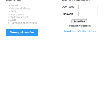
> Kontakt
Username
> Versand/Zahlung
> FAQ
Passwort
> Impressum
> Widerrufsrecht
> AGB
> Datenschutzerklärung
Passwort vergessen?
Neukunde?
Hier klicken!
Vertrag widerrufen