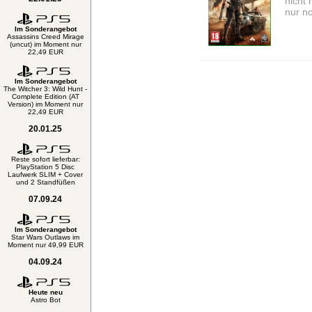
nicht 
nur n
Im Sonderangebot
Assassins Creed Mirage
(uncut) im Moment nur
22,49 EUR
Im Sonderangebot
The Witcher 3: Wild Hunt -
Complete Edition (AT
Version) im Moment nur
22,49 EUR
20.01.25
Reste sofort lieferbar:
PlayStation 5 Disc
Laufwerk SLIM + Cover
und 2 Standfüßen
07.09.24
Im Sonderangebot
Star Wars Outlaws im
Moment nur 49,99 EUR
04.09.24
Heute neu
Astro Bot