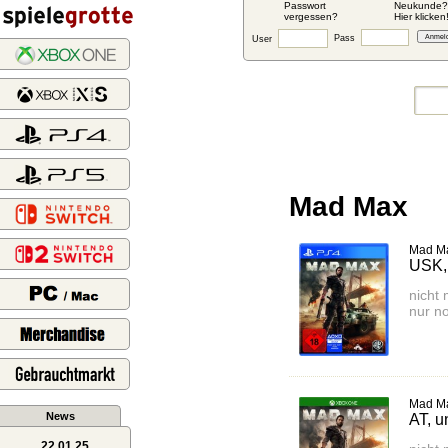
Passwort
Neukunde?
vergessen?
Hier klicken
Pass
User
Mad Max
Mad Ma
USK,
nicht 
nur n
Mad M
News
AT, u
22.01.25