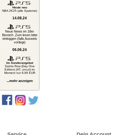
Heute neu
NBA 2K25 (alle Systeme)
14.08.24
Neue News im 18er
Bereich. Zum lesen bitte
einloggen (falls Ausweis
vorliegt)
06.06.24
Im Sonderangebot
Saints Row (Day One
Edition) (AT, uncut) im
Moment nur 9,99 EUR
...mehr anzeigen
Service
Dein Account