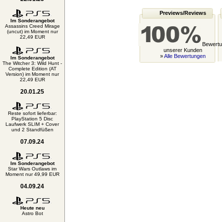
Previews/Reviews
Im Sonderangebot
Assassins Creed Mirage
(uncut) im Moment nur
22,49 EUR
Bewertu
unserer Kunden
»
Alle Bewertungen
Im Sonderangebot
The Witcher 3: Wild Hunt -
Complete Edition (AT
Version) im Moment nur
22,49 EUR
20.01.25
Reste sofort lieferbar:
PlayStation 5 Disc
Laufwerk SLIM + Cover
und 2 Standfüßen
07.09.24
Im Sonderangebot
Star Wars Outlaws im
Moment nur 49,99 EUR
04.09.24
Heute neu
Astro Bot