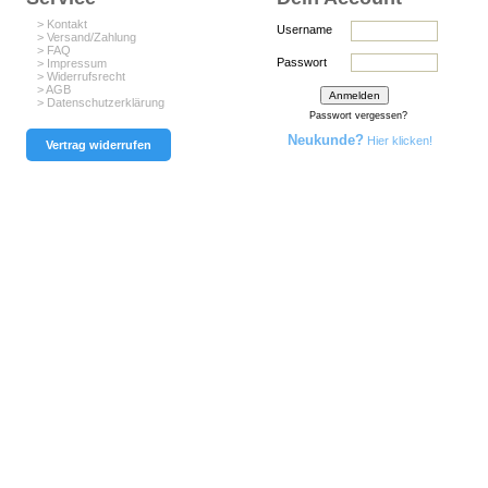
> Kontakt
Username
> Versand/Zahlung
> FAQ
Passwort
> Impressum
> Widerrufsrecht
> AGB
> Datenschutzerklärung
Passwort vergessen?
Neukunde?
Hier klicken!
Vertrag widerrufen