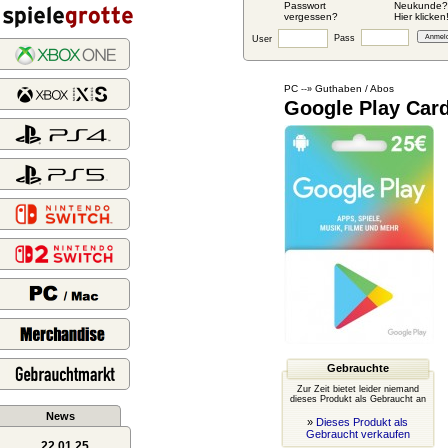
Passwort
Neukunde?
vergessen?
Hier klicken
Pass
User
PC
Guthaben / Abos
--»
Google Play Card
Gebrauchte
Zur Zeit bietet leider niemand
dieses Produkt als Gebraucht an
News
»
Dieses Produkt als
Gebraucht verkaufen
22.01.25