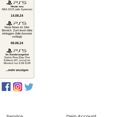
Heute neu
NBA 2K25 (alle Systeme)
14.08.24
Neue News im 18er
Bereich. Zum lesen bitte
einloggen (falls Ausweis
vorliegt)
06.06.24
Im Sonderangebot
Saints Row (Day One
Edition) (AT, uncut) im
Moment nur 9,99 EUR
...mehr anzeigen
Service
Dein Account