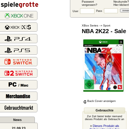
Passwort
Neukunde?
vergessen?
Hier klicken
Pass
User
XBox Series
Sport
--»
NBA 2K22 - Sale
Back Cover anzeigen
Gebrauchte
Zur Zeit bietet leider niemand
dieses Produkt als Gebraucht an
News
»
Dieses Produkt als
21.09.23