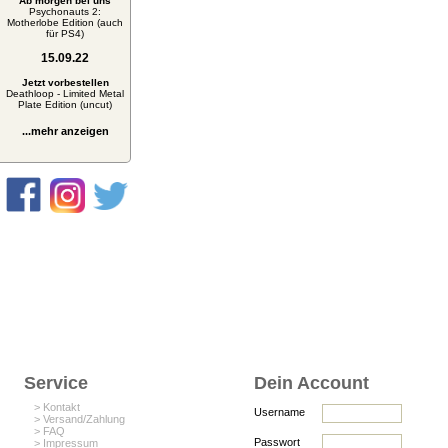
Ab morgen bei uns
Psychonauts 2:
Motherlobe Edition (auch
für PS4)
15.09.22
Jetzt vorbestellen
Deathloop - Limited Metal
Plate Edition (uncut)
...mehr anzeigen
Service
Dein Account
> Kontakt
Username
> Versand/Zahlung
> FAQ
Passwort
> Impressum