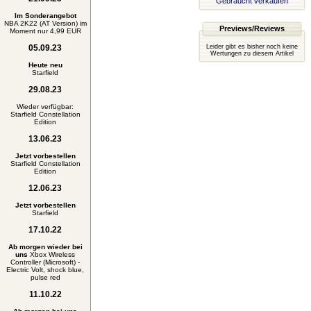
Gebraucht verkaufen
Im Sonderangebot
NBA 2K22 (AT Version) im
Previews/Reviews
Moment nur 4,99 EUR
05.09.23
Leider gibt es bisher noch keine
Wertungen zu diesem Artikel
Heute neu
Starfield
29.08.23
Wieder verfügbar:
Starfield Constellation
Edition
13.06.23
Jetzt vorbestellen
Starfield Constellation
Edition
12.06.23
Jetzt vorbestellen
Starfield
17.10.22
Ab morgen wieder bei
uns
Xbox Wireless
Controller (Microsoft) -
Electric Volt, shock blue,
pulse red
11.10.22