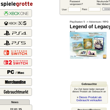
Passwort
Neukunde?
vergessen?
Hier klicken
Pass
User
PlayStation 5
Adventure / RPG
--»
Legend of Legacy
Gebrauchte
Zur Zeit bietet leider niemand
dieses Produkt als Gebraucht an
»
Dieses Produkt als
Gebraucht verkaufen
News
22.01.25