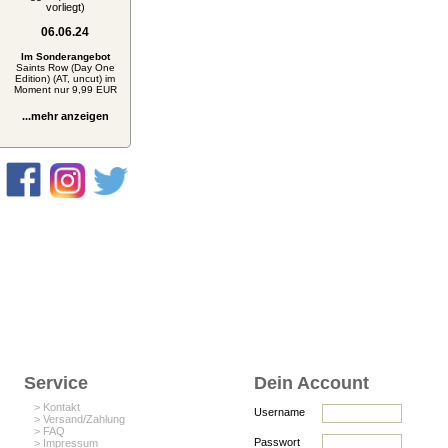
vorliegt)
06.06.24
Im Sonderangebot
Saints Row (Day One
Edition) (AT, uncut) im
Moment nur 9,99 EUR
...mehr anzeigen
Service
Dein Account
> Kontakt
Username
> Versand/Zahlung
> FAQ
Passwort
> Impressum