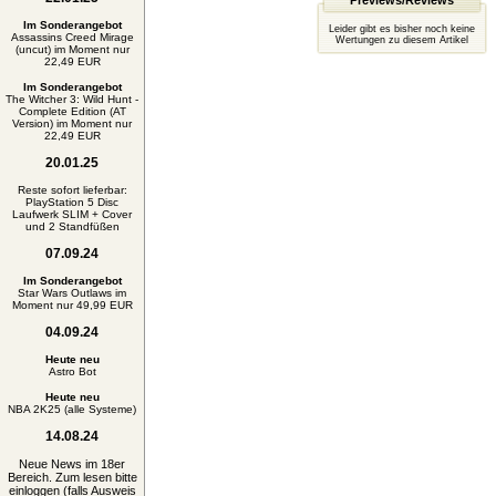
Previews/Reviews
Im Sonderangebot
Leider gibt es bisher noch keine
Assassins Creed Mirage
Wertungen zu diesem Artikel
(uncut) im Moment nur
22,49 EUR
Im Sonderangebot
The Witcher 3: Wild Hunt -
Complete Edition (AT
Version) im Moment nur
22,49 EUR
20.01.25
Reste sofort lieferbar:
PlayStation 5 Disc
Laufwerk SLIM + Cover
und 2 Standfüßen
07.09.24
Im Sonderangebot
Star Wars Outlaws im
Moment nur 49,99 EUR
04.09.24
Heute neu
Astro Bot
Heute neu
NBA 2K25 (alle Systeme)
14.08.24
Neue News im 18er
Bereich. Zum lesen bitte
einloggen (falls Ausweis