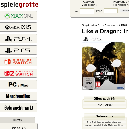
Passwort
Neukunde?
vergessen?
Hier klicken
Pass
User
PlayStation 5
Adventure / RPG
--»
Like a Dragon: In
Gibts auch für
PS4
|
XBox
Gebrauchte
News
Zur Zeit bietet leider niemand
dieses Produkt als Gebraucht an
22.01.25