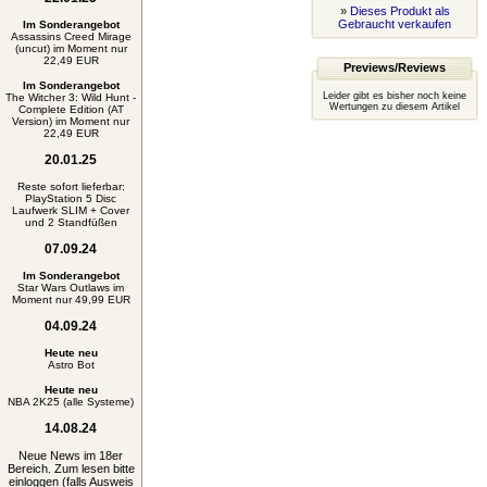
»
Dieses Produkt als
Gebraucht verkaufen
Im Sonderangebot
Assassins Creed Mirage
(uncut) im Moment nur
22,49 EUR
Previews/Reviews
Im Sonderangebot
Leider gibt es bisher noch keine
The Witcher 3: Wild Hunt -
Wertungen zu diesem Artikel
Complete Edition (AT
Version) im Moment nur
22,49 EUR
20.01.25
Reste sofort lieferbar:
PlayStation 5 Disc
Laufwerk SLIM + Cover
und 2 Standfüßen
07.09.24
Im Sonderangebot
Star Wars Outlaws im
Moment nur 49,99 EUR
04.09.24
Heute neu
Astro Bot
Heute neu
NBA 2K25 (alle Systeme)
14.08.24
Neue News im 18er
Bereich. Zum lesen bitte
einloggen (falls Ausweis