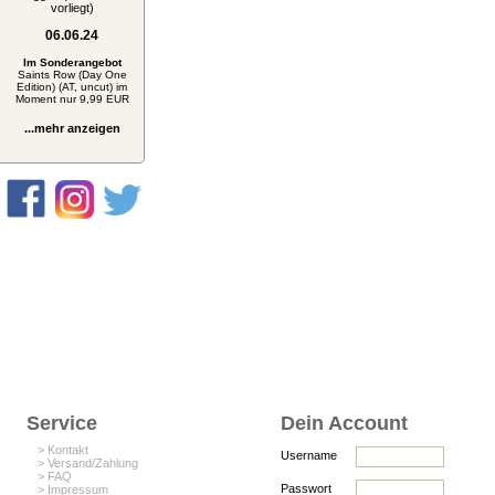
vorliegt)
06.06.24
Im Sonderangebot
Saints Row (Day One
Edition) (AT, uncut) im
Moment nur 9,99 EUR
...mehr anzeigen
Service
Dein Account
> Kontakt
Username
> Versand/Zahlung
> FAQ
Passwort
> Impressum