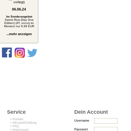
vorliegt)
06.06.24
Im Sonderangebot
Saints Row (Day One
Edition) (AT, uncut) im
Moment nur 9,99 EUR
...mehr anzeigen
Service
Dein Account
> Kontakt
Username
> Versand/Zahlung
> FAQ
Passwort
> Impressum