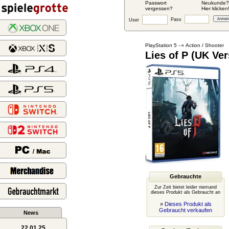
Passwort
Neukunde?
vergessen?
Hier klicken
Pass
User
PlayStation 5
Action / Shooter
--»
Lies of P (UK Ver
Gebrauchte
Zur Zeit bietet leider niemand
dieses Produkt als Gebraucht an
»
Dieses Produkt als
Gebraucht verkaufen
News
22.01.25