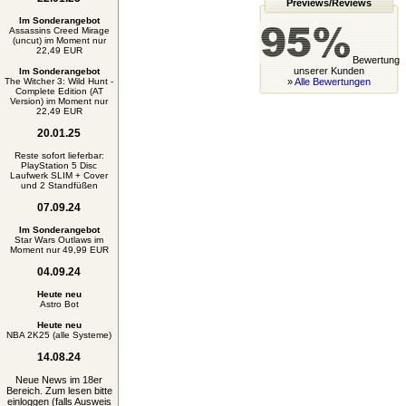
Previews/Reviews
Im Sonderangebot
Assassins Creed Mirage
(uncut) im Moment nur
22,49 EUR
Bewertung
unserer Kunden
Im Sonderangebot
The Witcher 3: Wild Hunt -
»
Alle Bewertungen
Complete Edition (AT
Version) im Moment nur
22,49 EUR
20.01.25
Reste sofort lieferbar:
PlayStation 5 Disc
Laufwerk SLIM + Cover
und 2 Standfüßen
07.09.24
Im Sonderangebot
Star Wars Outlaws im
Moment nur 49,99 EUR
04.09.24
Heute neu
Astro Bot
Heute neu
NBA 2K25 (alle Systeme)
14.08.24
Neue News im 18er
Bereich. Zum lesen bitte
einloggen (falls Ausweis