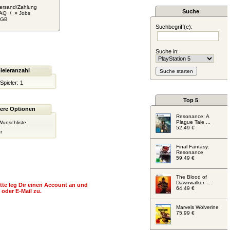
ersand/Zahlung
Suche
/ »
AQ
Jobs
AGB
Suchbegriff(e):
Suche in:
ieleranzahl
Spieler:
1
Top 5
ere Optionen
Resonance: A
Plague Tale ...
Wunschliste
52,49 €
r
Final Fantasy:
Resonance
59,49 €
The Blood of
Dawnwalker -...
itte leg Dir einen Account an und
64,49 €
oder E-Mail zu.
Marvels Wolverine
75,99 €