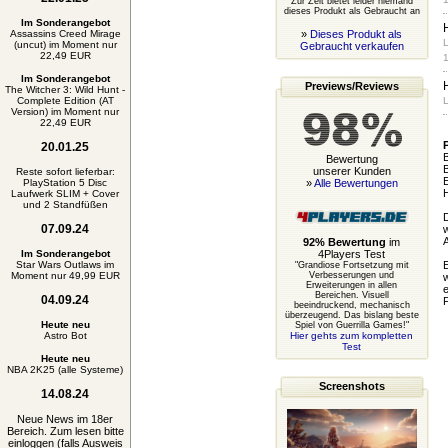
Zur Zeit bietet leider niemand
dieses Produkt als Gebraucht an
Im Sonderangebot
Assassins Creed Mirage
»
Dieses Produkt als
L
(uncut) im Moment nur
Gebraucht verkaufen
22,49 EUR
1
Im Sonderangebot
Previews/Reviews
The Witcher 3: Wild Hunt -
Complete Edition (AT
L
Version) im Moment nur
22,49 EUR
20.01.25
B
Bewertung
B
unserer Kunden
Reste sofort lieferbar:
E
PlayStation 5 Disc
»
Alle Bewertungen
H
Laufwerk SLIM + Cover
und 2 Standfüßen
D
07.09.24
w
A
92% Bewertung
im
Im Sonderangebot
4Players Test
Star Wars Outlaws im
E
"Grandiose Fortsetzung mit
Moment nur 49,99 EUR
Verbesserungen und
w
Erweiterungen in allen
e
Bereichen. Visuell
04.09.24
F
beeindruckend, mechanisch
überzeugend. Das bislang beste
Heute neu
Spiel von Guerrilla Games!"
Astro Bot
Hier gehts zum kompletten
Test
Heute neu
NBA 2K25 (alle Systeme)
Screenshots
14.08.24
Neue News im 18er
Bereich. Zum lesen bitte
einloggen (falls Ausweis