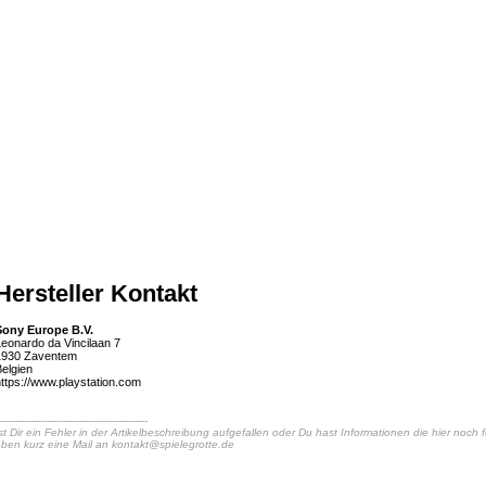
Hersteller Kontakt
Sony Europe B.V.
eonardo da Vincilaan 7
1930 Zaventem
elgien
ttps://www.playstation.com
----------------------------------------------
st Dir ein Fehler in der Artikelbeschreibung aufgefallen oder Du hast Informationen die hier noch
ben kurz eine Mail an
kontakt@spielegrotte.de