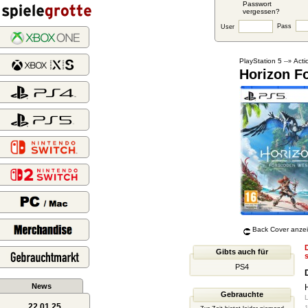
Passwort
vergessen?
Pass
User
PlayStation 5
Acti
--»
Horizon F
Back Cover anze
D
Gibts auch für
PS4
News
Gebrauchte
L
22.01.25
1