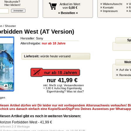
Neukunde?
»
»
Artikel im Wert
Widerrufsrecht
V
Hier klicken!
»
»
von
0,00 €
Kontakt
F
»
»
Impressum
» Bestellen «
on / Shooter
orbidden West (AT Version)
Hersteller: Sony
Sp
Altersfreigabe:
nur ab 18 Jahre
Lieferzeit:
würde heute versand
Weit
»
Auf die 
»
Reminde
nur 41,99 €
Versandkosten
inkl. MwSt zzgl.
+ 3,80 € Aufschlag Eigenhändig
Eigenhändig? Was ist das?
igen
iesen Artikel dürfen wir Dir leider nur mit vorliegendem Altersnachweis verkaufen! B
schick uns danach einfach eine Kopie/Scan/DigiFoto Deines Ausweises per Whatsapp 
Diesen Artikel gibt es noch in weiteren Versionen:
Horizon Forbidden West
- 41,99 €
ieferzeit 2-3 Werktage
0 Gebrauchtangebote von anderen Verkäufern, ab 19,00 EUR