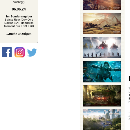
vorliegt)
06.06.24
Im Sonderangebot
Saints Row (Day One
Edition) (AT, uncut) im
Moment nur 9,99 EUR
...mehr anzeigen
L
B
h
-
I
e