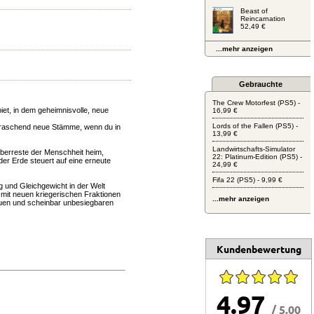
Beast of
Reincarnation
52,49 €
...mehr anzeigen
Gebrauchte
The Crew Motorfest (PS5) -
iet, in dem geheimnisvolle, neue
16,99 €
Lords of the Fallen (PS5) -
erraschend neue Stämme, wenn du in
13,99 €
Landwirtschafts-Simulator
berreste der Menschheit heim,
22: Platinum-Edition (PS5) -
r Erde steuert auf eine erneute
24,99 €
Fifa 22 (PS5) - 9,99 €
g und Gleichgewicht in der Welt
 mit neuen kriegerischen Fraktionen
...mehr anzeigen
euen und scheinbar unbesiegbaren
Kundenbewertung
4.97
/ 5.00