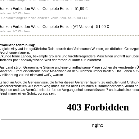
Horizon Forbidden West - Complete Edition
- 51,99 €
ieferzeit 1-2 Wochen
 Gebrauchtangebote von anderen Verkäufern, ab 39,00 EUR
Horizon Forbidden West - Complete Edition (AT Version)
- 51,99 €
ieferzeit 1-2 Wochen
Produktbeschreibung:
egleite Aloy auf ihre gefährliche Reise durch den Verbotenen Westen, ein tödliches Grenzgeb
edrohungen lauern.
rkunde ferne Länder, bekämpfe größere und furchterregendere Maschinen und triff auf üb
orizons post-apokalyptische Welt der fernen Zukunft zurückkehrst.
as Land stirbt. Grauenhafte Stürme und eine unaufhaltsame Plage suchen die verstreuten Ü
ährend Furcht einflößende neue Maschinen an den Grenzen umherstreifen. Das Leben auf de
uslöschung zu und niemand weiß, warum.
s liegt an Aloy, die Geheimnisse, die hinter diesen Gefahren lauern, zu enthüllen und Ordnun
iederherzustellen. Auf ihrem Weg muss sie mit alten Freunden zusammenarbeiten, Allianzen
ingehen und das Vermächtnis der fernen Vergangenheit entschlüsseln ? und dabei einem n
eind immer einen Schritt voraus sein.