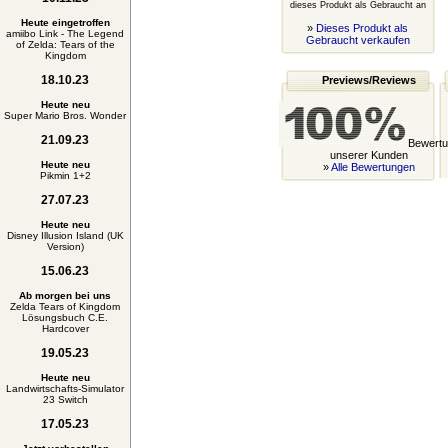
dieses Produkt als Gebraucht an
Heute eingetroffen
»
Dieses Produkt als
amiibo Link - The Legend
Gebraucht verkaufen
of Zelda: Tears of the
Kingdom
18.10.23
Previews/Reviews
Heute neu
Super Mario Bros. Wonder
21.09.23
Bewertu
unserer Kunden
Heute neu
»
Alle Bewertungen
Pikmin 1+2
27.07.23
Heute neu
Disney Illusion Island (UK
Version)
15.06.23
Ab morgen bei uns
Zelda Tears of Kingdom
Lösungsbuch C.E.
Hardcover
19.05.23
Heute neu
Landwirtschafts-Simulator
23 Switch
17.05.23