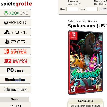
Passwort
Neukunde?
vergessen?
Hier klicken
Pass
User
Switch
Action / Shooter
--»
Spidersaurs (US 
News
Gebrauchte
Zur Zeit bietet leider niemand
10.11.23