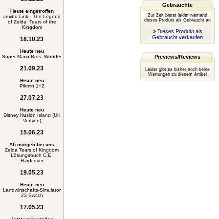
Gebrauchte
Heute eingetroffen
Zur Zeit bietet leider niemand
amiibo Link - The Legend
dieses Produkt als Gebraucht an
of Zelda: Tears of the
Kingdom
»
Dieses Produkt als
Gebraucht verkaufen
18.10.23
Heute neu
Super Mario Bros. Wonder
Previews/Reviews
21.09.23
Leider gibt es bisher noch keine
Wertungen zu diesem Artikel
Heute neu
Pikmin 1+2
27.07.23
Heute neu
Disney Illusion Island (UK
Version)
15.06.23
Ab morgen bei uns
Zelda Tears of Kingdom
Lösungsbuch C.E.
Hardcover
19.05.23
Heute neu
Landwirtschafts-Simulator
23 Switch
17.05.23