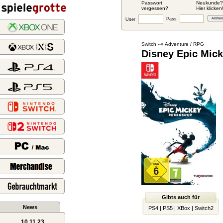
Passwort
Neukunde?
vergessen?
Hier klicken
Pass
User
Switch
Adventure / RPG
--»
Disney Epic Mic
Gibts auch für
News
PS4
|
PS5
|
XBox
|
Switch2
10.11.23