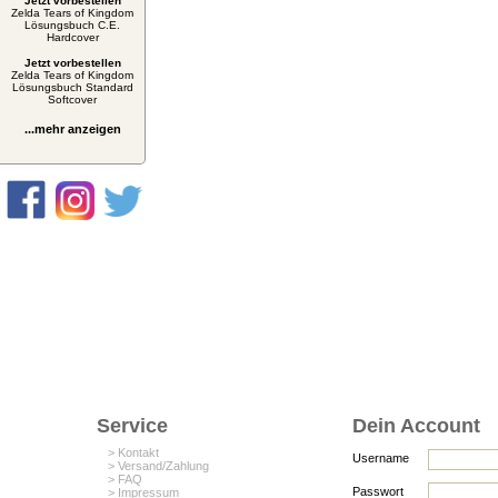
Jetzt vorbestellen
Zelda Tears of Kingdom
Lösungsbuch C.E.
Hardcover
Jetzt vorbestellen
Zelda Tears of Kingdom
Lösungsbuch Standard
Softcover
...mehr anzeigen
Service
Dein Account
> Kontakt
Username
> Versand/Zahlung
> FAQ
Passwort
> Impressum