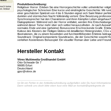
views
Produktbeschreibung:
 noch keine
Religiöser Horror: Erleben Sie eine Horrorgeschichte voller unheimlicher relig
m Artikel
psychologischer Schrecken Eine kurze und eindringliche Geschichte: Mit run
einer geschätzten Spielzeit von 4 bis 6 Stunden eignet sich Saint Maker perfek
dunklen und stürmischen Nacht Vollständig vertont: Eine Besetzung profession
Synchronsprecher hat den Charakteren und ihren Kämpfen Leben eingehaucht
Dialogoptionen: Während sich der Horror entfaltet, werden Ihre Entscheidungen
während dieser Tortur mehr über sich selbst herauszufinden. Je nach Auswahl
normales Ende und eine (geheime) Bonusszene Erschreckende Grafik: Erleben 
Kulisse des Klosters der Heiligen Idelora mit detaillierten Hintergründen, CGs 
Illustrationen, die zu einem fesselnden und furchteinflößenden Erlebnis beitrag
Soundtrack: Original komponierte Soundtracks, die der Geschichte sowohl Ho
verleihen Kostenloses Bonusspiel: Ein visueller Roman über Liebe und Freund
Hersteller Kontakt
Vitrex Multimedia Großhandel GmbH
Otto-Schwade-Str 7
99085 Erfurt
Deutschland
gpsr@vitrex.de
-----------------------------------------------
Ist Dir ein Fehler in der Artikelbeschreibung aufgefallen oder Du hast Information
Dann schreib uns doch bitte eben kurz eine Mail an
kontakt@spielegrotte.de