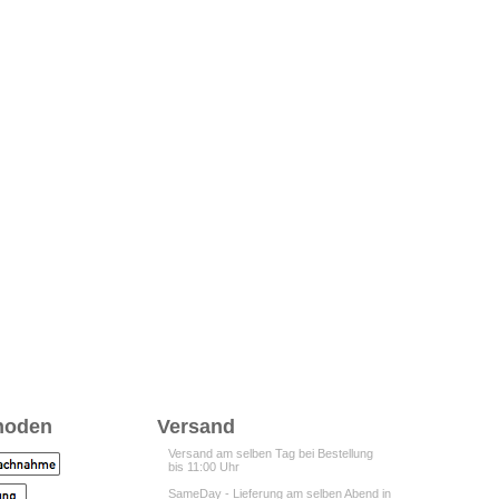
hoden
Versand
Versand am selben Tag bei Bestellung
bis 11:00 Uhr
SameDay - Lieferung am selben Abend in