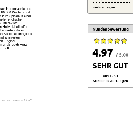
...mehr anzeigen
iöser Ikonographie und
d 60.000 Wörtern und
t zum Spielen in einer
eller englischer
 Interaktive
 Holly dabei helfen,
Kundenbewertung
 erwarten Sie ein
Sie die eindringliche
und animierten
en Original-
rror als auch Herz
4.97
schaft
/ 5.00
SEHR GUT
aus 1260
Kundenbewertungen
en die hier noch fehlen?