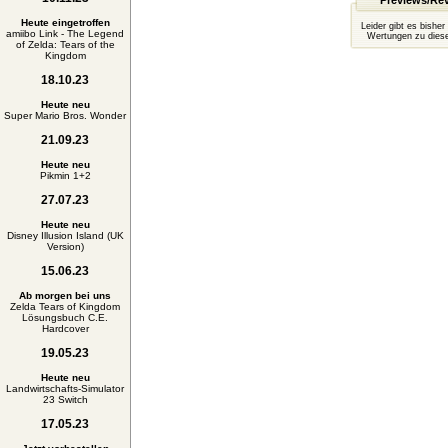
Previews/Re
Heute eingetroffen
Leider gibt es bisher
amiibo Link - The Legend
Wertungen zu diese
of Zelda: Tears of the
Kingdom
18.10.23
Heute neu
Super Mario Bros. Wonder
21.09.23
Heute neu
Pikmin 1+2
27.07.23
Heute neu
Disney Illusion Island (UK
Version)
15.06.23
Ab morgen bei uns
Zelda Tears of Kingdom
Lösungsbuch C.E.
Hardcover
19.05.23
Heute neu
Landwirtschafts-Simulator
23 Switch
17.05.23