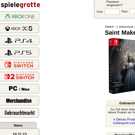
Passwort
vergessen?
Pass
User
Switch
Adventure 
--»
Saint Make
Gebrauch
Zur Zeit bietet leid
dieses Produkt als G
»
Dieses Produ
Gebraucht ver
News
10.11.23