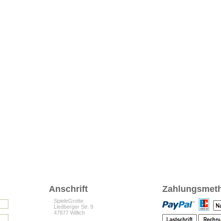
Anschrift
Zahlungsmet
SpieleGrotte
Liedberger Str. 9
47877 Willich