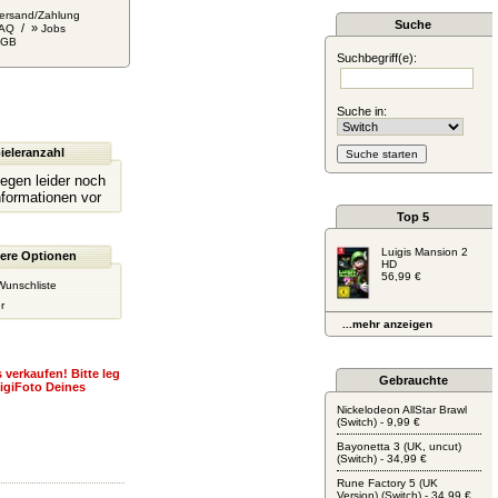
ersand/Zahlung
Suche
/ »
AQ
Jobs
AGB
Suchbegriff(e):
Suche in:
ieleranzahl
liegen leider noch
nformationen vor
Top 5
Luigis Mansion 2
ere Optionen
HD
56,99 €
Wunschliste
r
...mehr anzeigen
 verkaufen! Bitte leg
Gebrauchte
igiFoto Deines
Nickelodeon AllStar Brawl
(Switch) - 9,99 €
Bayonetta 3 (UK, uncut)
(Switch) - 34,99 €
Rune Factory 5 (UK
Version) (Switch) - 34,99 €