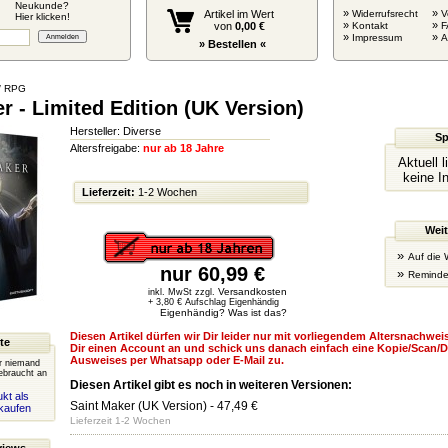
Neukunde?
»
»
Artikel im Wert
Widerrufsrecht
V
Hier klicken!
»
»
von
0,00 €
Kontakt
F
»
»
Impressum
» Bestellen «
/ RPG
r - Limited Edition (UK Version)
Hersteller: Diverse
Sp
Altersfreigabe:
nur ab 18 Jahre
Aktuell 
keine I
Lieferzeit:
1-2 Wochen
Weit
»
Auf die 
nur 60,99 €
»
Reminde
Versandkosten
inkl. MwSt zzgl.
+ 3,80 € Aufschlag Eigenhändig
Eigenhändig? Was ist das?
Diesen Artikel dürfen wir Dir leider nur mit vorliegendem Altersnachweis
te
Dir einen Account an und schick uns danach einfach eine Kopie/Scan/D
Ausweises per Whatsapp oder E-Mail zu.
er niemand
ebraucht an
Diesen Artikel gibt es noch in weiteren Versionen:
kt als
Saint Maker (UK Version)
- 47,49 €
kaufen
Lieferzeit 1-2 Wochen