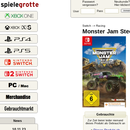
Passwort
Neukunde?
vergessen?
Hier klicken
Pass
User
Switch
Racing
--»
Monster Jam Stee
Gebrauchte
News
Zur Zeit bietet leider niemand
dieses Produkt als Gebraucht an
10.11.23