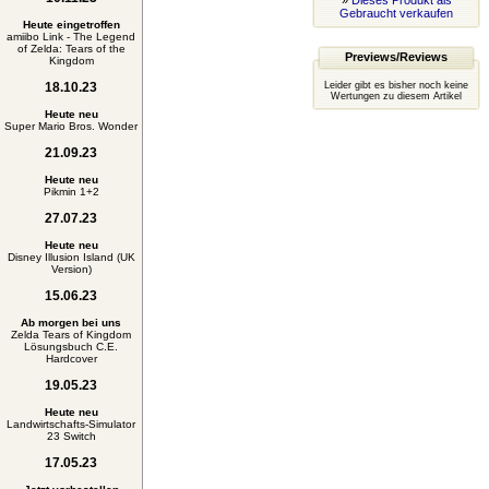
»
Dieses Produkt als
Gebraucht verkaufen
Heute eingetroffen
amiibo Link - The Legend
of Zelda: Tears of the
Previews/Reviews
Kingdom
18.10.23
Leider gibt es bisher noch keine
Wertungen zu diesem Artikel
Heute neu
Super Mario Bros. Wonder
21.09.23
Heute neu
Pikmin 1+2
27.07.23
Heute neu
Disney Illusion Island (UK
Version)
15.06.23
Ab morgen bei uns
Zelda Tears of Kingdom
Lösungsbuch C.E.
Hardcover
19.05.23
Heute neu
Landwirtschafts-Simulator
23 Switch
17.05.23