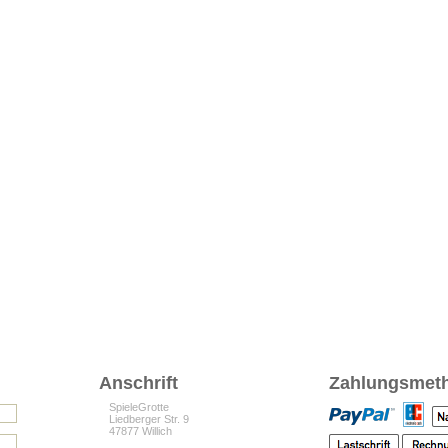
Anschrift
Zahlungsmet
SpieleGrotte
Liedberger Str. 9
47877 Willich