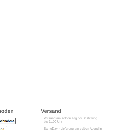
hoden
Versand
Versand am selben Tag bei Bestellung
bis 11:00 Uhr
SameDay - Lieferung am selben Abend in