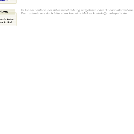
-----------------------------------------------
Ist Dir ein Fehler in der Artikelbeschreibung aufgefallen oder Du hast Information
views
Dann schreib uns doch bitte eben kurz eine Mail an
kontakt@spielegrotte.de
 noch keine
m Artikel