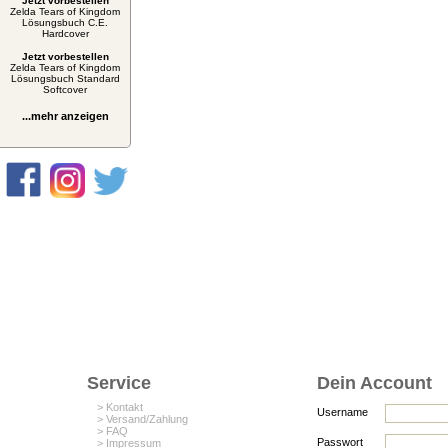
Jetzt vorbestellen
Zelda Tears of Kingdom
Lösungsbuch C.E.
Hardcover
Jetzt vorbestellen
Zelda Tears of Kingdom
Lösungsbuch Standard
Softcover
...mehr anzeigen
Service
Dein Account
> Kontakt
Username
> Versand/Zahlung
> FAQ
Passwort
> Impressum