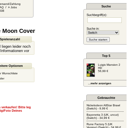
ersand/Zahlung
Suche
/ »
AQ
Jobs
AGB
Suchbegriff(e):
Suche in:
he Moon Cover
Spieleranzahl
l liegen leider noch
 Informationen vor
Top 5
Luigis Mansion 2
itere Optionen
HD
56,99 €
e Wunschliste
der
...mehr anzeigen
Gebrauchte
Nickelodeon AllStar Brawl
 verkaufen! Bitte leg
(Switch) - 9,99 €
igiFoto Deines
Bayonetta 3 (UK, uncut)
(Switch) - 34,99 €
Rune Factory 5 (UK
Version) (Switch) - 34,99 €