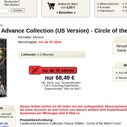
Neukunde?
»
»
Artikel im Wert
Widerrufsrecht
V
Hier klicken!
»
»
von
0,00 €
Kontakt
F
»
»
Impressum
» Bestellen «
ter
 Advance Collection (US Version) - Circle of t
Hersteller: Diverse
Altersfreigabe:
nur ab 18 Jahre
Aktuel
keine
Lieferzeit:
1-2 Wochen
We
»
Auf di
nur 68,49 €
»
Remin
Versandkosten
inkl. MwSt zzgl.
+ 3,80 € Aufschlag Eigenhändig
Eigenhändig? Was ist das?
Diesen Artikel dürfen wir Dir leider nur mit vorliegendem Altersnachweis
te
Dir einen Account an und schick uns danach einfach eine Kopie/Scan/D
Ausweises per Whatsapp oder E-Mail zu.
er niemand
ebraucht an
Produktbeschreibung:
kt als
Castlevania Advance Collection Classic Edition - Circle of the Moon Cover
kaufen