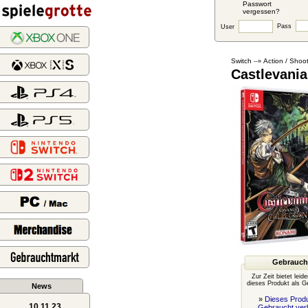
Passwort
vergessen?
Pass
User
Switch
Action / Shoo
--»
Castlevania
Gebrauch
Zur Zeit bietet leid
dieses Produkt als G
News
»
Dieses Produ
10.11.23
Gebraucht ver