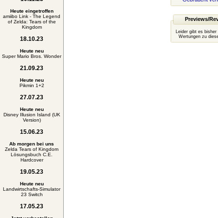
Heute eingetroffen
amiibo Link - The Legend
Previews/Re
of Zelda: Tears of the
Kingdom
Leider gibt es bisher
Wertungen zu diese
18.10.23
Heute neu
Super Mario Bros. Wonder
21.09.23
Heute neu
Pikmin 1+2
27.07.23
Heute neu
Disney Illusion Island (UK
Version)
15.06.23
Ab morgen bei uns
Zelda Tears of Kingdom
Lösungsbuch C.E.
Hardcover
19.05.23
Heute neu
Landwirtschafts-Simulator
23 Switch
17.05.23