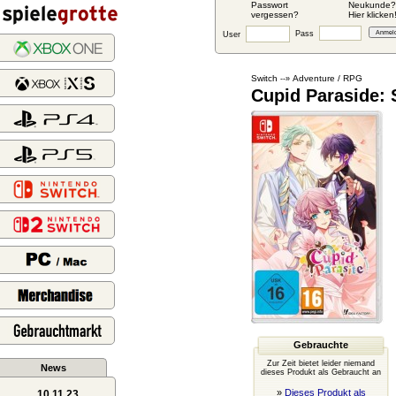
Passwort
Neukunde?
vergessen?
Hier klicken
Pass
User
Switch
Adventure / RPG
--»
Cupid Paraside: 
Gebrauchte
Zur Zeit bietet leider niemand
News
dieses Produkt als Gebraucht an
»
Dieses Produkt als
10.11.23