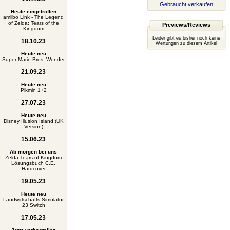
Gebraucht verkaufen
Heute eingetroffen
amiibo Link - The Legend
of Zelda: Tears of the
Previews/Reviews
Kingdom
Leider gibt es bisher noch keine
18.10.23
Wertungen zu diesem Artikel
Heute neu
Super Mario Bros. Wonder
21.09.23
Heute neu
Pikmin 1+2
27.07.23
Heute neu
Disney Illusion Island (UK
Version)
15.06.23
Ab morgen bei uns
Zelda Tears of Kingdom
Lösungsbuch C.E.
Hardcover
19.05.23
Heute neu
Landwirtschafts-Simulator
23 Switch
17.05.23