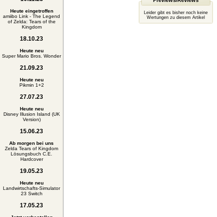
Previews/Reviews
Heute eingetroffen
Leider gibt es bisher noch keine
amiibo Link - The Legend
Wertungen zu diesem Artikel
of Zelda: Tears of the
Kingdom
18.10.23
Heute neu
Super Mario Bros. Wonder
21.09.23
Heute neu
Pikmin 1+2
27.07.23
Heute neu
Disney Illusion Island (UK
Version)
15.06.23
Ab morgen bei uns
Zelda Tears of Kingdom
Lösungsbuch C.E.
Hardcover
19.05.23
Heute neu
Landwirtschafts-Simulator
23 Switch
17.05.23