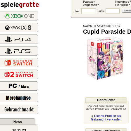
Passwort
Neukunde?
vergessen?
Hier klicken
Pass
User
Switch
Adventure / RPG
--»
Cupid Paraside 
Gebrauchte
Zur Zeit bietet leider niemand
dieses Produkt als Gebraucht an
»
Dieses Produkt als
Gebraucht verkaufen
News
10.11.23