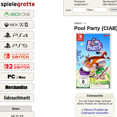
Passwort
Neukunde?
vergessen?
Hier klicken
Pass
User
Switch
--»
Pool Party (CIAB
Gebrauchte
Zur Zeit bietet leider niemand
dieses Produkt als Gebraucht an
News
»
Dieses Produkt als
Gebraucht verkaufen
10.11.23