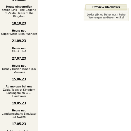
Heute eingetroffen
Previews/Reviews
amiibo Link - The Legend
of Zelda: Tears of the
Leider gibt es bisher noch keine
Kingdom
Wertungen zu diesem Artikel
18.10.23
Heute neu
Super Mario Bros. Wonder
21.09.23
Heute neu
Pikmin 1+2
27.07.23
Heute neu
Disney Illusion Island (UK
Version)
15.06.23
Ab morgen bei uns
Zelda Tears of Kingdom
Lösungsbuch C.E.
Hardcover
19.05.23
Heute neu
Landwirtschafts-Simulator
23 Switch
17.05.23