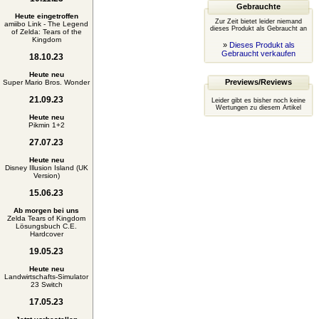
Gebrauchte
Heute eingetroffen
Zur Zeit bietet leider niemand
amiibo Link - The Legend
dieses Produkt als Gebraucht an
of Zelda: Tears of the
Kingdom
»
Dieses Produkt als
Gebraucht verkaufen
18.10.23
Heute neu
Previews/Reviews
Super Mario Bros. Wonder
21.09.23
Leider gibt es bisher noch keine
Wertungen zu diesem Artikel
Heute neu
Pikmin 1+2
27.07.23
Heute neu
Disney Illusion Island (UK
Version)
15.06.23
Ab morgen bei uns
Zelda Tears of Kingdom
Lösungsbuch C.E.
Hardcover
19.05.23
Heute neu
Landwirtschafts-Simulator
23 Switch
17.05.23