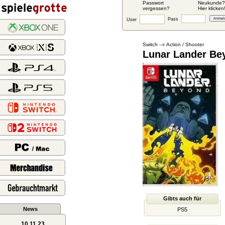
Passwort
Neukunde?
vergessen?
Hier klicken
Pass
User
Switch
Action / Shooter
--»
Lunar Lander Be
Gibts auch für
News
PS5
10.11.23