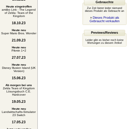
Gebrauchte
Heute eingetroffen
Zur Zeit bietet leider niemand
amiibo Link - The Legend
dieses Produkt als Gebraucht an
of Zelda: Tears of the
Kingdom
»
Dieses Produkt als
Gebraucht verkaufen
18.10.23
Heute neu
Previews/Reviews
Super Mario Bros. Wonder
21.09.23
Leider gibt es bisher noch keine
Wertungen zu diesem Artikel
Heute neu
Pikmin 1+2
27.07.23
Heute neu
Disney Illusion Island (UK
Version)
15.06.23
Ab morgen bei uns
Zelda Tears of Kingdom
Lösungsbuch C.E.
Hardcover
19.05.23
Heute neu
Landwirtschafts-Simulator
23 Switch
17.05.23