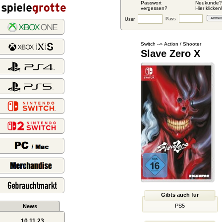
Passwort
Neukunde?
vergessen?
Hier klicken
Pass
User
Switch
Action / Shooter
--»
Slave Zero X
Gibts auch für
PS5
News
10.11.23