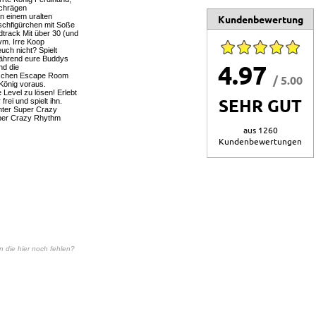
schrägen
n einem uralten
Kundenbewertung
ischfigürchen mit Soße
dtrack Mit über 30 (und
vm. Irre Koop
uch nicht? Spielt
während eure Buddys
4.97
nd die
lischen Escape Room
/ 5.00
König voraus.
 Level zu lösen! Erlebt
SEHR GUT
rei und spielt ihn.
nter Super Crazy
uper Crazy Rhythm
aus 1260
Kundenbewertungen
en die hier noch fehlen?