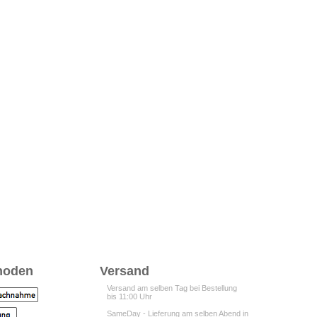
hoden
Versand
Versand am selben Tag bei Bestellung
bis 11:00 Uhr
SameDay - Lieferung am selben Abend in