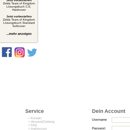
Jetzt vorbestellen
Zelda Tears of Kingdom
Lösungsbuch C.E.
Hardcover
Jetzt vorbestellen
Zelda Tears of Kingdom
Lösungsbuch Standard
Softcover
...mehr anzeigen
Service
Dein Account
> Kontakt
Username
> Versand/Zahlung
> FAQ
Passwort
> Impressum