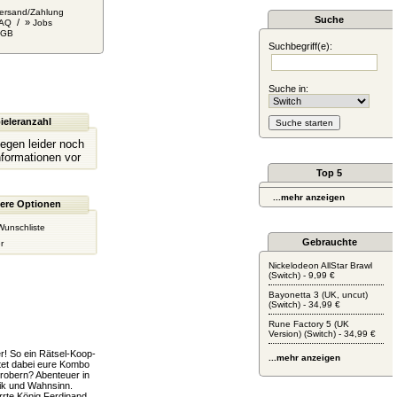
ersand/Zahlung
Suche
/ »
AQ
Jobs
AGB
Suchbegriff(e):
Suche in:
ieleranzahl
liegen leider noch
nformationen vor
Top 5
...mehr anzeigen
ere Optionen
Wunschliste
Gebrauchte
r
Nickelodeon AllStar Brawl
(Switch) - 9,99 €
Bayonetta 3 (UK, uncut)
(Switch) - 34,99 €
Rune Factory 5 (UK
Version) (Switch) - 34,99 €
! So ein Rätsel-Koop-
...mehr anzeigen
ltet dabei eure Kombo
erobern? Abenteuer in
sik und Wahnsinn.
rte König Ferdinand,