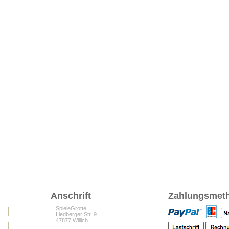
Anschrift
Zahlungsmet
SpieleGrotte
Liedberger Str. 9
47877 Willich