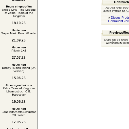
Gebrauch
Heute eingetroffen
Zur Zeit bietet leid
amiibo Link - The Legend
dieses Produkt als G
of Zelda: Tears of the
Kingdom
»
Dieses Produ
Gebraucht ver
18.10.23
Heute neu
Previews/Re
Super Mario Bros. Wonder
21.09.23
Leider gibt es bisher
Wertungen zu diese
Heute neu
Pikmin 1+2
27.07.23
Heute neu
Disney Illusion Island (UK
Version)
15.06.23
Ab morgen bei uns
Zelda Tears of Kingdom
Lösungsbuch C.E.
Hardcover
19.05.23
Heute neu
Landwirtschafts-Simulator
23 Switch
17.05.23