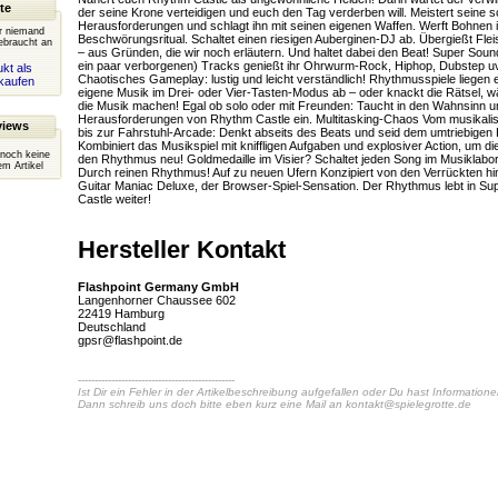
te
der seine Krone verteidigen und euch den Tag verderben will. Meistert seine 
Herausforderungen und schlagt ihn mit seinen eigenen Waffen. Werft Bohnen i
er niemand
Beschwörungsritual. Schaltet einen riesigen Auberginen-DJ ab. Übergießt Fle
ebraucht an
– aus Gründen, die wir noch erläutern. Und haltet dabei den Beat! Super Soun
ein paar verborgenen) Tracks genießt ihr Ohrwurm-Rock, Hiphop, Dubstep u
kt als
Chaotisches Gameplay: lustig und leicht verständlich! Rhythmusspiele liegen e
kaufen
eigene Musik im Drei- oder Vier-Tasten-Modus ab – oder knackt die Rätsel, 
die Musik machen! Egal ob solo oder mit Freunden: Taucht in den Wahnsinn u
Herausforderungen von Rhythm Castle ein. Multitasking-Chaos Vom musika
views
bis zur Fahrstuhl-Arcade: Denkt abseits des Beats und seid dem umtriebigen 
Kombiniert das Musikspiel mit kniffligen Aufgaben und explosiver Action, um die
 noch keine
den Rhythmus neu! Goldmedaille im Visier? Schaltet jeden Song im Musiklabor f
m Artikel
Durch reinen Rhythmus! Auf zu neuen Ufern Konzipiert von den Verrückten hi
Guitar Maniac Deluxe, der Browser-Spiel-Sensation. Der Rhythmus lebt in S
Castle weiter!
Hersteller Kontakt
Flashpoint Germany GmbH
Langenhorner Chaussee 602
22419 Hamburg
Deutschland
gpsr@flashpoint.de
-----------------------------------------------
Ist Dir ein Fehler in der Artikelbeschreibung aufgefallen oder Du hast Information
Dann schreib uns doch bitte eben kurz eine Mail an
kontakt@spielegrotte.de