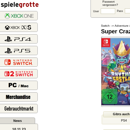
Passwort
vergessen?
Pass
User
Switch
Adventure 
--»
Super Cra
Gibts auch
PS4
News
10.11.23