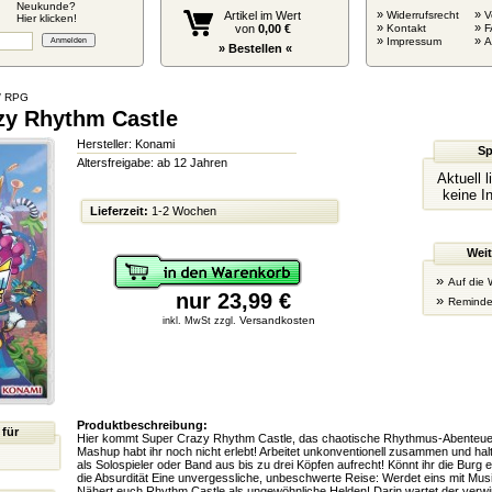
Neukunde?
»
»
Artikel im Wert
Widerrufsrecht
V
Hier klicken!
»
»
von
0,00 €
Kontakt
F
»
»
Impressum
» Bestellen «
/ RPG
zy Rhythm Castle
Hersteller: Konami
Sp
Altersfreigabe: ab 12 Jahren
Aktuell 
keine I
Lieferzeit:
1-2 Wochen
Weit
»
Auf die 
nur 23,99 €
»
Reminde
Versandkosten
inkl. MwSt zzgl.
Produktbeschreibung:
 für
Hier kommt Super Crazy Rhythm Castle, das chaotische Rhythmus-Abenteuer
Mashup habt ihr noch nicht erlebt! Arbeitet unkonventionell zusammen und ha
als Solospieler oder Band aus bis zu drei Köpfen aufrecht! Könnt ihr die Burg 
die Absurdität Eine unvergessliche, unbeschwerte Reise: Werdet eins mit Mu
Nähert euch Rhythm Castle als ungewöhnliche Helden! Darin wartet der verwir