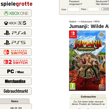
Passwort
Neukunde?
vergessen?
Hier klicken
Pass
User
Switch
Adventure / RPG
--»
Jumanji: Wilde A
Gebrauchte
News
Zur Zeit bietet leider niemand
dieses Produkt als Gebraucht an
10.11.23