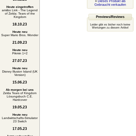
»
Dieses Produkt als
Gebraucht verkaufen
Heute eingetroffen
amiibo Link - The Legend
of Zelda: Tears of the
Previews/Reviews
Kingdom
18.10.23
Leider gibt es bisher noch keine
Wertungen zu diesem Artikel
Heute neu
Super Mario Bros. Wonder
21.09.23
Heute neu
Pikmin 1+2
27.07.23
Heute neu
Disney Illusion Island (UK
Version)
15.06.23
Ab morgen bei uns
Zelda Tears of Kingdom
Lösungsbuch C.E.
Hardcover
19.05.23
Heute neu
Landwirtschafts-Simulator
23 Switch
17.05.23